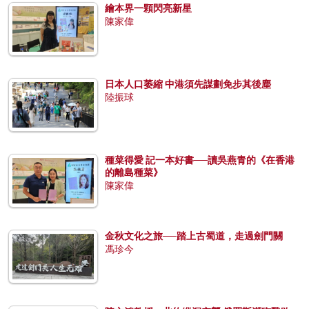
繪本界一顆閃亮新星
陳家偉
日本人口萎縮 中港須先謀劃免步其後塵
陸振球
種菜得愛 記一本好書──讀吳燕青的《在香港
的離島種菜》
陳家偉
金秋文化之旅──踏上古蜀道，走過劍門關
馮珍今