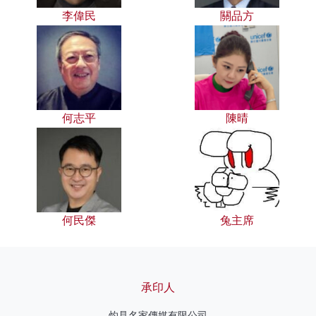
李偉民
關品方
何志平
陳晴
何民傑
兔主席
承印人
灼見名家傳媒有限公司