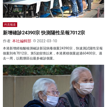
灼見報道
新增確診24390宗 快測陽性呈報7012宗
作者:
本社編輯部
2022-03-10
本港新增經核酸檢測確診新冠病毒個案24390宗，快速測試陽性呈報
個案則有7012宗。第5波疫情以來，本港累積個案超過60400宗。過
去一周，以觀塘區佔最多確診個案。