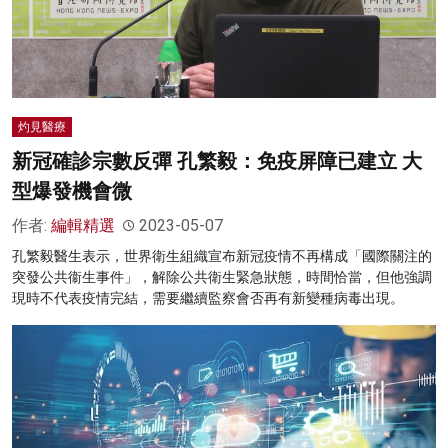
名家榜
灼見活動
關於我們
灼見醫療
新冠確診宗數反彈 孔繁毅：免疫屏障已建立 大
型爆發機會微
作者:
編輯精選
2023-05-07
孔繁毅醫生表示，世界衛生組織宣布新冠疫情不再構成「國際關注的
突發公共衞生事件」，解除公共衛生緊急狀態，時間恰當，但他強調
現時不代表疫情完結，需要繼續監察會否再有新變種病毒出現。