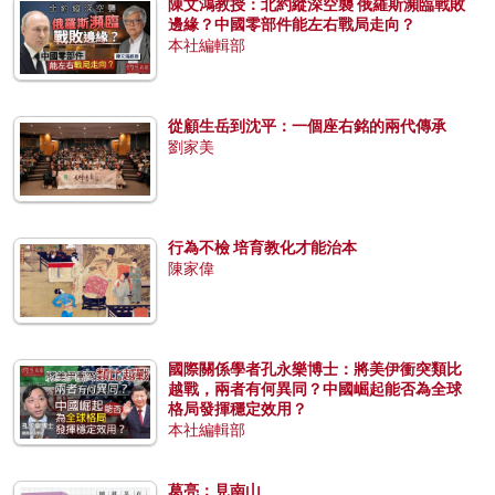
陳文鴻教授：北約縱深空襲 俄羅斯瀕臨戰敗
邊緣？中國零部件能左右戰局走向？
本社編輯部
從顧生岳到沈平：一個座右銘的兩代傳承
劉家美
行為不檢 培育教化才能治本
陳家偉
國際關係學者孔永樂博士：將美伊衝突類比
越戰，兩者有何異同？中國崛起能否為全球
格局發揮穩定效用？
本社編輯部
葛亮：見南山