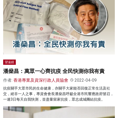
望遠鏡
潘燊昌：萬眾一心齊抗疫 全民快測你我有責
作者:
香港專業及資深行政人員協會
2022-04-09
抗疫關乎大眾市民的生命健康，亦關乎大家能否回復正常生活及社
交，絕非一人之事，專資會會長潘燊昌呼籲全港市民響應政府號召，
一連3日每天自我快測，並盡量留家抗疫，眾志成城團結抗疫。