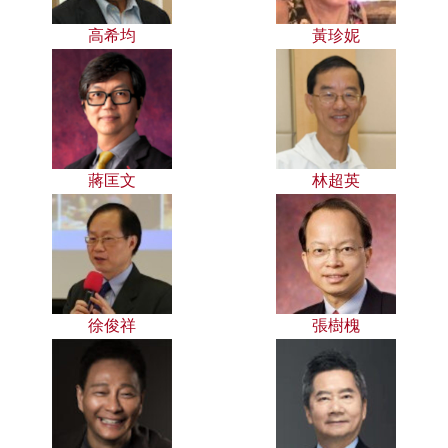
高希均
黃珍妮
蔣匡文
林超英
徐俊祥
張樹槐