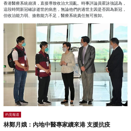
香港醫療系統崩潰，直接導致收治大混亂。時事評論員霍詠強認為，
這段時間新冠確診逝世的病患，無論他們的過世主因是否因為新冠，
但收治能力弱、搶救能力不足，醫療系統責任無可推卸。
灼見報道
林鄭月娥：內地中醫專家續來港 支援抗疫