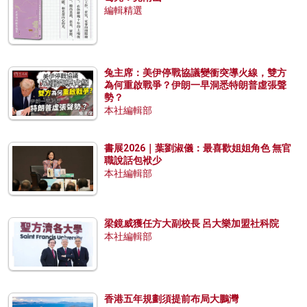
編輯精選
兔主席：美伊停戰協議變衝突導火線，雙方
為何重啟戰爭？伊朗一早洞悉特朗普虛張聲
勢？
本社編輯部
書展2026｜葉劉淑儀：最喜歡姐姐角色 無官
職說話包袱少
本社編輯部
梁鏡威獲任方大副校長 呂大樂加盟社科院
本社編輯部
香港五年規劃須提前布局大鵬灣