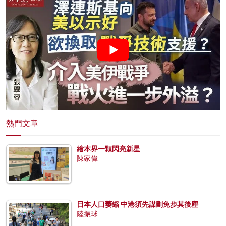
熱門文章
繪本界一顆閃亮新星
陳家偉
日本人口萎縮 中港須先謀劃免步其後塵
陸振球