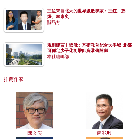
三位來自北大的世界級數學家：王虹、鄧
煜、韋東奕
關品方
規劃建言︱鄧飛：基礎教育配合大學城 北都
可穩定少子化衝擊師資承傳陣腳
本社編輯部
推薦作家
陳文鴻
盧兆興