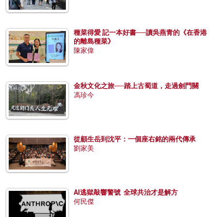
種菜得愛 記一本好書──讀吳燕青的《在香港
的離島種菜》
陳家偉
金秋文化之旅──踏上古蜀道，走過劍門關
馮珍今
從顧生岳到沈平：一個座右銘的兩代傳承
劉家美
AI逃獄敲響警號 全球共治才是解方
何民傑