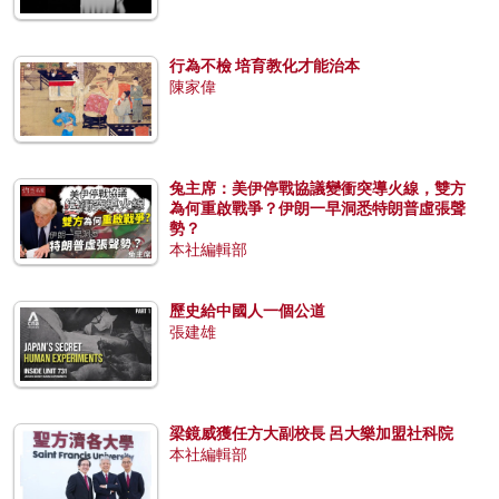
行為不檢 培育教化才能治本
陳家偉
兔主席：美伊停戰協議變衝突導火線，雙方
為何重啟戰爭？伊朗一早洞悉特朗普虛張聲
勢？
本社編輯部
歷史給中國人一個公道
張建雄
梁鏡威獲任方大副校長 呂大樂加盟社科院
本社編輯部