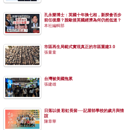
孔永樂博士：英國十年換七相，新揆會否步
前任後塵？脫歐後英國經濟為何仍然低迷？
本社編輯部
市區再生局範式實現真正的市區重建3.0
張量童
台灣被美國拖累
張建雄
日落以後 彩虹長留──記屋邨學校的歲月與情
誼
陳章華