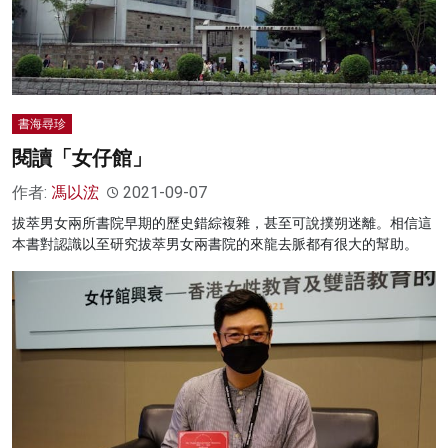
書海尋珍
閱讀「女仔館」
作者:
馮以浤
2021-09-07
拔萃男女兩所書院早期的歷史錯綜複雜，甚至可說撲朔迷離。相信這
本書對認識以至研究拔萃男女兩書院的來龍去脈都有很大的幫助。