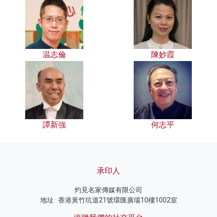
温志倫
陳妙霞
譚新強
何志平
承印人
灼見名家傳媒有限公司
地址 : 香港黃竹坑道21號環匯廣場10樓1002室