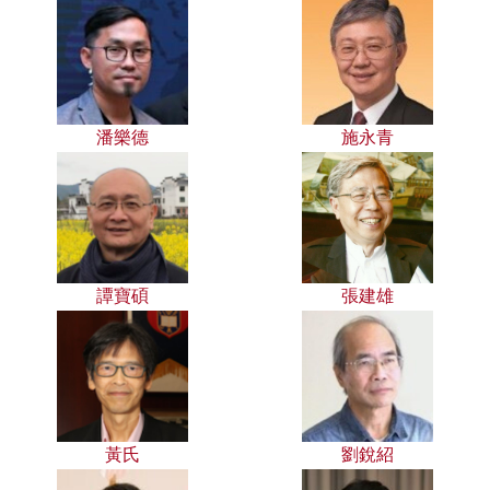
潘樂德
施永青
譚寶碩
張建雄
黃氏
劉銳紹