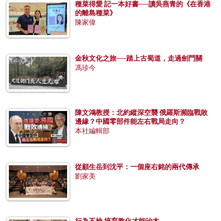
種菜得愛 記一本好書──讀吳燕青的《在香港
的離島種菜》
陳家偉
金秋文化之旅──踏上古蜀道，走過劍門關
馮珍今
陳文鴻教授：北約縱深空襲 俄羅斯瀕臨戰敗
邊緣？中國零部件能左右戰局走向？
本社編輯部
從顧生岳到沈平：一個座右銘的兩代傳承
劉家美