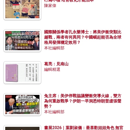
行為不檢 培育教化才能治本
陳家偉
國際關係學者孔永樂博士：將美伊衝突類比
越戰，兩者有何異同？中國崛起能否為全球
格局發揮穩定效用？
本社編輯部
葛亮：見南山
編輯精選
兔主席：美伊停戰協議變衝突導火線，雙方
為何重啟戰爭？伊朗一早洞悉特朗普虛張聲
勢？
本社編輯部
書展2026｜葉劉淑儀：最喜歡姐姐角色 無官