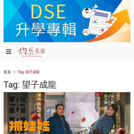
政局
教育
文化
財經
首頁
Tag: 望子成龍
生活
Tag: 望子成龍
健康
商業
科技
影片