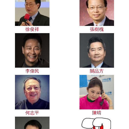
徐俊祥
張樹槐
李偉民
關品方
何志平
陳晴