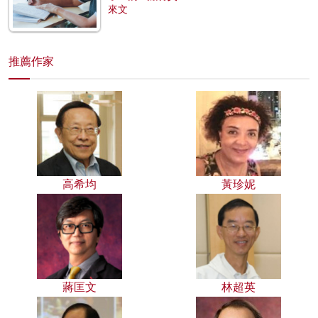
來文
推薦作家
高希均
黃珍妮
蔣匡文
林超英