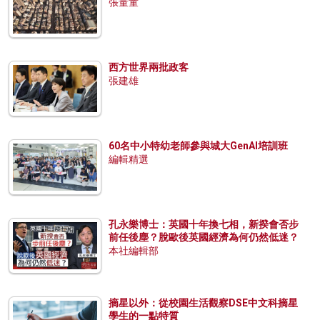
張量童
西方世界兩批政客
張建雄
60名中小特幼老師參與城大GenAI培訓班
編輯精選
孔永樂博士：英國十年換七相，新揆會否步
前任後塵？脫歐後英國經濟為何仍然低迷？
本社編輯部
摘星以外：從校園生活觀察DSE中文科摘星
學生的一點特質