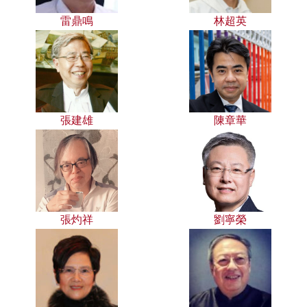
雷鼎鳴
林超英
張建雄
陳章華
張灼祥
劉寧榮