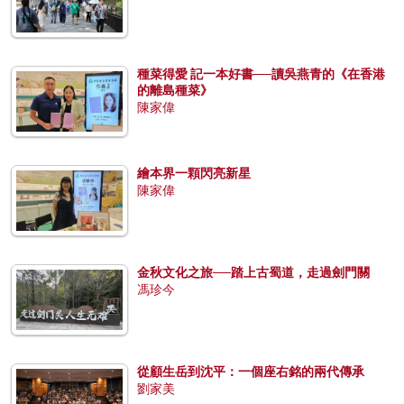
種菜得愛 記一本好書──讀吳燕青的《在香港
的離島種菜》
陳家偉
繪本界一顆閃亮新星
陳家偉
金秋文化之旅──踏上古蜀道，走過劍門關
馮珍今
從顧生岳到沈平：一個座右銘的兩代傳承
劉家美