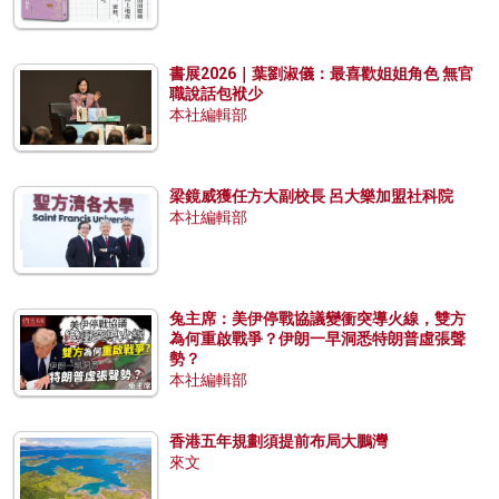
書展2026｜葉劉淑儀：最喜歡姐姐角色 無官
職說話包袱少
本社編輯部
梁鏡威獲任方大副校長 呂大樂加盟社科院
本社編輯部
兔主席：美伊停戰協議變衝突導火線，雙方
為何重啟戰爭？伊朗一早洞悉特朗普虛張聲
勢？
本社編輯部
香港五年規劃須提前布局大鵬灣
來文