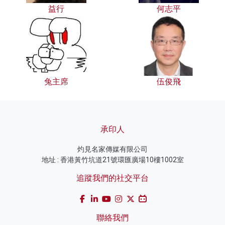
益行
何志平
兔主席
伍俊飛
承印人
灼見名家傳媒有限公司
地址 : 香港黃竹坑道21號環匯廣場10樓1002室
追蹤我們的社交平台
聯絡我們