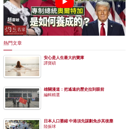
熱門文章
安心是人生最大的寶庫
譚寶碩
雄關漫道：把遙遠的歷史拉到眼前
編輯精選
日本人口萎縮 中港須先謀劃免步其後塵
陸振球