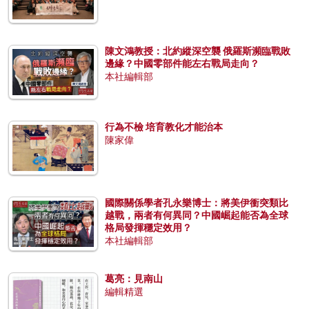
陳文鴻教授：北約縱深空襲 俄羅斯瀕臨戰敗
邊緣？中國零部件能左右戰局走向？
本社編輯部
行為不檢 培育教化才能治本
陳家偉
國際關係學者孔永樂博士：將美伊衝突類比
越戰，兩者有何異同？中國崛起能否為全球
格局發揮穩定效用？
本社編輯部
葛亮：見南山
編輯精選