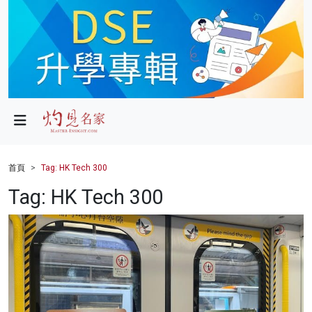
政局
教育
文化
財經
首頁
Tag: HK Tech 300
生活
Tag: HK Tech 300
健康
商業
科技
影片