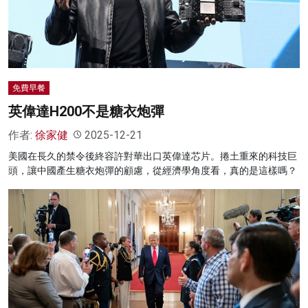
名家榜
灼見活動
關於我們
免費早餐
英偉達H200不是糖衣炮彈
作者:
徐家健
2025-12-21
美國在長久的禁令後終容許對華出口英偉達芯片。捲土重來的科技巨
頭，讓中國產生糖衣炮彈的顧慮，從經濟學角度看，真的是這樣嗎？