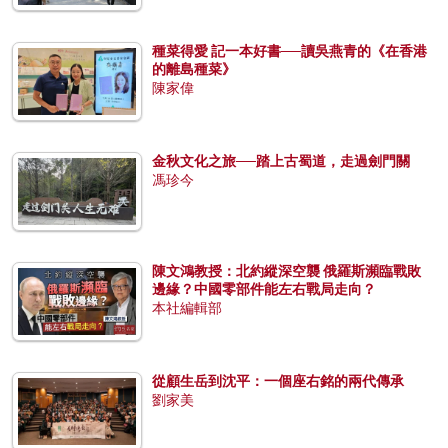
種菜得愛 記一本好書──讀吳燕青的《在香港
的離島種菜》
陳家偉
金秋文化之旅──踏上古蜀道，走過劍門關
馮珍今
陳文鴻教授：北約縱深空襲 俄羅斯瀕臨戰敗
邊緣？中國零部件能左右戰局走向？
本社編輯部
從顧生岳到沈平：一個座右銘的兩代傳承
劉家美