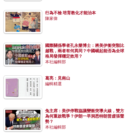
行為不檢 培育教化才能治本
陳家偉
國際關係學者孔永樂博士：將美伊衝突類比
越戰，兩者有何異同？中國崛起能否為全球
格局發揮穩定效用？
本社編輯部
葛亮：見南山
編輯精選
兔主席：美伊停戰協議變衝突導火線，雙方
為何重啟戰爭？伊朗一早洞悉特朗普虛張聲
勢？
本社編輯部