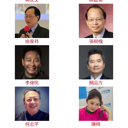
徐俊祥
張樹槐
李偉民
關品方
何志平
陳晴