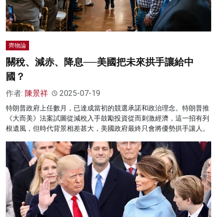
齊物論
關稅、減赤、降息──美國把未來拱手讓給中
國？
作者:
陳景祥
2025-07-19
特朗普政府上任數月，已達成當初的競選承諾和政治理念。特朗普推
《大而美》法案試圖從減稅入手鼓勵投資從而刺激經濟，這一招有列
根遺風，但時代背景相差甚大，美國政府最終只會將優勢拱手讓人。