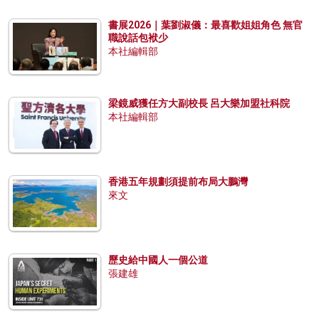
書展2026｜葉劉淑儀：最喜歡姐姐角色 無官
職說話包袱少
本社編輯部
梁鏡威獲任方大副校長 呂大樂加盟社科院
本社編輯部
香港五年規劃須提前布局大鵬灣
來文
歷史給中國人一個公道
張建雄