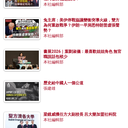
本社編輯部
兔主席：美伊停戰協議變衝突導火線，雙方
為何重啟戰爭？伊朗一早洞悉特朗普虛張聲
勢？
本社編輯部
書展2026｜葉劉淑儀：最喜歡姐姐角色 無官
職說話包袱少
本社編輯部
歷史給中國人一個公道
張建雄
梁鏡威獲任方大副校長 呂大樂加盟社科院
本社編輯部