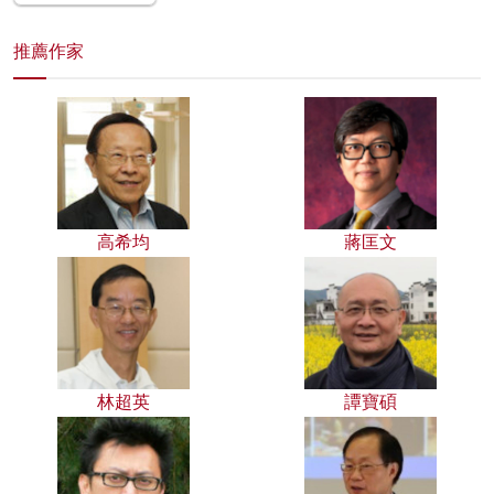
推薦作家
高希均
蔣匡文
林超英
譚寶碩