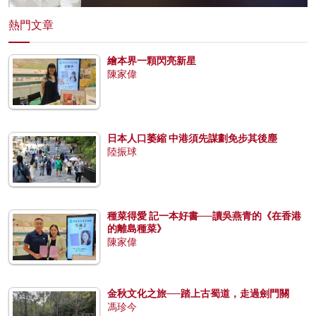
熱門文章
繪本界一顆閃亮新星
陳家偉
日本人口萎縮 中港須先謀劃免步其後塵
陸振球
種菜得愛 記一本好書──讀吳燕青的《在香港
的離島種菜》
陳家偉
金秋文化之旅──踏上古蜀道，走過劍門關
馮珍今