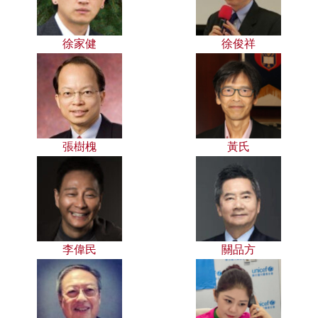
徐家健
徐俊祥
張樹槐
黃氏
李偉民
關品方