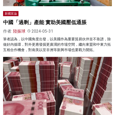
新國富論
中國「過剩」產能 實助美國壓低通脹
作者:
陸振球
2024-05-31
筆者認為，以中國角度出發，以美國作為重要貿易伙伴並不靠譜，除
做好內循環，對外更應發掘更廣濶的巿場空間，繼向東盟和中東力拓
互相合作機會，對南美以至非洲等新興巿場也要戳力開拓。