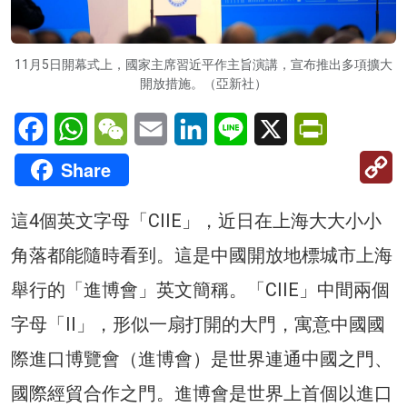
11月5日開幕式上，國家主席習近平作主旨演講，宣布推出多項擴大
開放措施。（亞新社）
Facebook
WhatsApp
WeChat
Email
LinkedIn
Line
X
PrintFriendl
C
Share
Li
這4個英文字母「CIIE」，近日在上海大大小小
角落都能隨時看到。這是中國開放地標城市上海
舉行的「進博會」英文簡稱。「CIIE」中間兩個
字母「II」，形似一扇打開的大門，寓意中國國
際進口博覽會（進博會）是世界連通中國之門、
國際經貿合作之門。進博會是世界上首個以進口