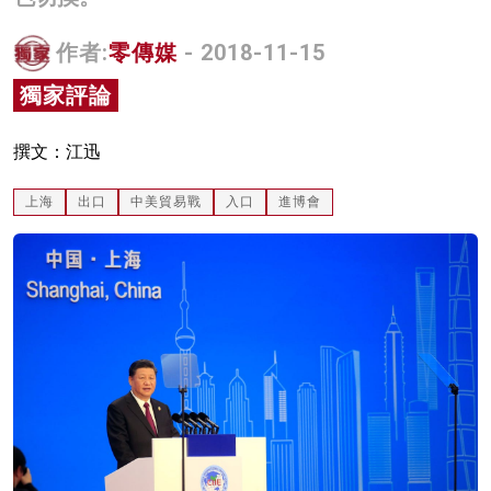
名家榜
作者:
零傳媒
- 2018-11-15
灼見活動
獨家評論
關於我們
撰文：江迅
上海
出口
中美貿易戰
入口
進博會