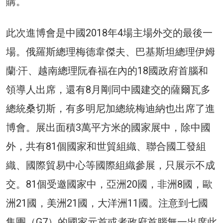
購。
此次進博會是中國2018年4場主場外交的最後一
場。俄羅斯總理梅德韋傑夫、巴基斯坦總理伊姆
蘭·汗、越南總理阮春福在內的18國政府首腦和
領導人出席，還有8月剛同中國建交的薩爾瓦多
總統桑切斯，有多明尼加總統梅迪納也出席了進
博會。展出面積3萬平方米的國家展中，除中國
外，共有81個國家和世貿組織、聯合國工發組
織、國際貿易中心等國際組織參展，只展示不成
交。81個受邀國家中，亞洲20國，非洲8國，歐
洲21國，美洲21國，大洋洲11國。注意到七國
集團（G7）的國家元首或者政府首腦無一出席此