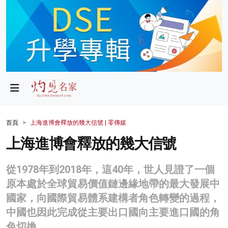
政局
教育
文化
財經
首頁
上海進博會釋放的幾大信號 | 零傳媒
生活
上海進博會釋放的幾大信號
健康
從1978年到2018年，這40年，世人見證了一個
商業
原本處於全球貿易價值鏈邊緣地帶的最大發展中
國家，向國際貿易體系建構者角色轉變的過程，
科技
中國也因此完成從主要出口國向主要進口國的角
影片
色切換。