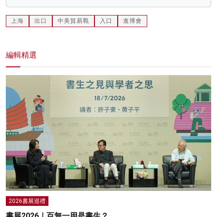
上海
出口
中美貿易戰
入口
進博會
編輯精選
2026書展巡禮
書展2026｜百無一用是書生？