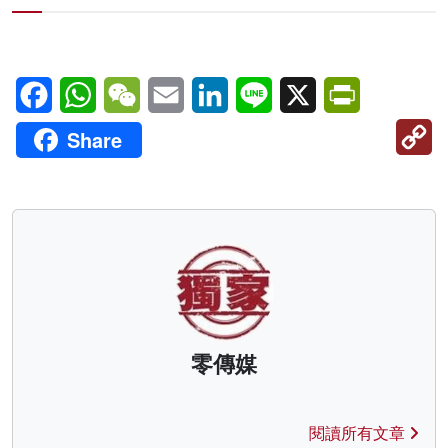
Facebook
WhatsApp
WeChat
Email
LinkedIn
Line
X
PrintFriendl
C
Share
Li
零傳媒
閱讀所有文章