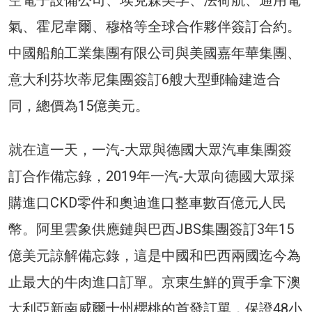
氣、霍尼韋爾、穆格等全球合作夥伴簽訂合約。
中國船舶工業集團有限公司與美國嘉年華集團、
意大利芬坎蒂尼集團簽訂6艘大型郵輪建造合
同，總價為15億美元。
就在這一天，一汽-大眾與德國大眾汽車集團簽
訂合作備忘錄，2019年一汽-大眾向德國大眾採
購進口CKD零件和奧迪進口整車數百億元人民
幣。阿里雲象供應鏈與巴西JBS集團簽訂3年15
億美元諒解備忘錄，這是中國和巴西兩國迄今為
止最大的牛肉進口訂單。京東生鮮的買手拿下澳
大利亞新南威爾士州櫻桃的首發訂單，保證48小