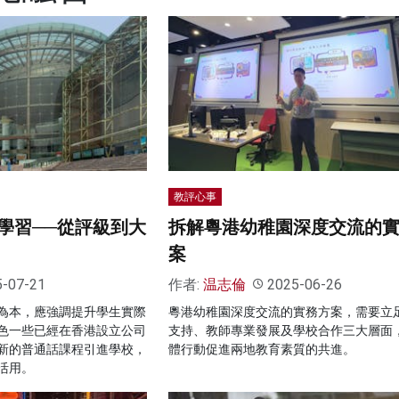
教評心事
學習──從評級到大
拆解粵港幼稚園深度交流的
案
5-07-21
作者:
温志倫
2025-06-26
為本，應強調提升學生實際
粵港幼稚園深度交流的實務方案，需要立
色一些已經在香港設立公司
支持、教師專業發展及學校合作三大層面
新的普通話課程引進學校，
體行動促進兩地教育素質的共進。
活用。