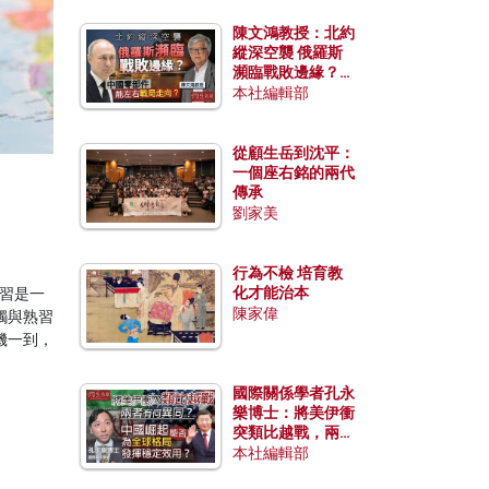
陳文鴻教授：北約
縱深空襲 俄羅斯
瀕臨戰敗邊緣？中
國零部件能左右戰
本社編輯部
局走向？
從顧生岳到沈平：
一個座右銘的兩代
傳承
劉家美
行為不檢 培育教
化才能治本
歷學習是一
陳家偉
觸與熟習
機一到，
國際關係學者孔永
樂博士：將美伊衝
突類比越戰，兩者
有何異同？中國崛
本社編輯部
起能否為全球格局