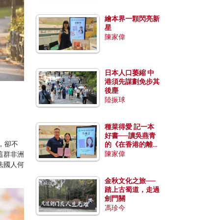
繪本界一顆閃亮新
星
陳家偉
日本人口萎縮 中
港須先謀劃免步其
後塵
陸振球
種菜得愛 記一本
好書──讀吳燕青
，卻不
的《在香港的離島
種菜》
陳家偉
這群非洲
法國人何
金秋文化之旅──
踏上古蜀道，走過
劍門關
馮珍今