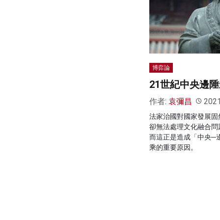
博弈論
21世紀中央邊
作者:
袁彌昌
202
法家治國對國家發展固
卻無法處理文化融合問
而這正是造成「中央─
乘的重要原因。