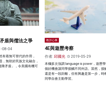
陲矛盾與儒法之爭
教評心事
4E與遊歷考察
1-08-04
然有着無可替代的作用，
作者:
邱國光
2019-05-29
題，無助於民族文化融合，
本欄多次強調 language is power，遊
邊陲矛盾」，令美國有機可
個好機會讓同學接觸不同外語。當然，接
還是有一段距離，但有興趣是第一步，時
同學自會主動學習。