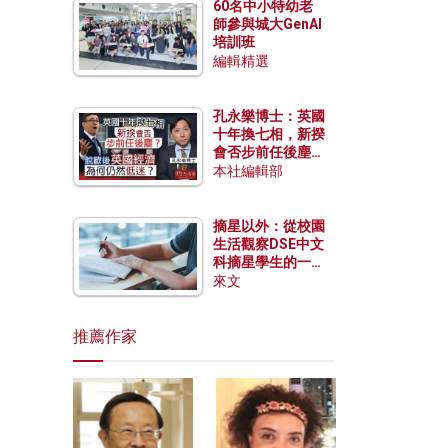
60名中小特幼老
師參與城大GenAI
培訓班
編輯精選
孔永樂博士：英國
十年換七相，新揆
會否步前任後塵？
脫歐後英國經濟為
本社編輯部
何仍然低迷？
摘星以外：從校園
生活觀察DSE中文
科摘星學生的一點
特質
來文
推薦作家