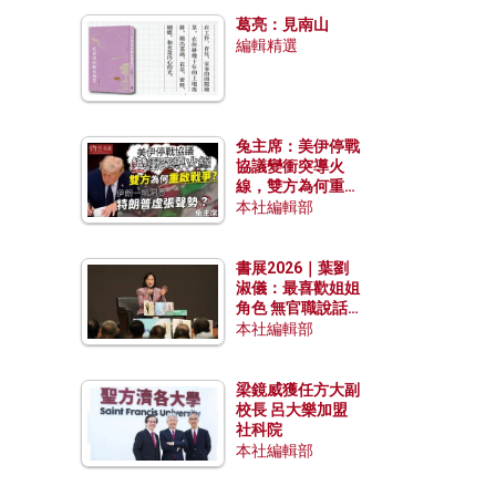
發揮穩定效用？
葛亮：見南山
編輯精選
兔主席：美伊停戰
協議變衝突導火
線，雙方為何重啟
戰爭？伊朗一早洞
本社編輯部
悉特朗普虛張聲
勢？
書展2026｜葉劉
淑儀：最喜歡姐姐
角色 無官職說話
包袱少
本社編輯部
梁鏡威獲任方大副
校長 呂大樂加盟
社科院
本社編輯部