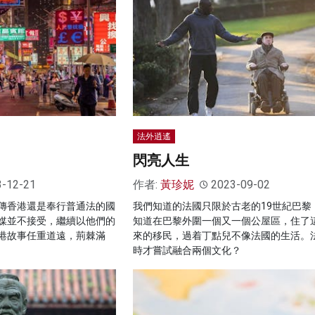
法外逍遙
閃亮人生
3-12-21
作者:
黃珍妮
2023-09-02
傳香港還是奉行普通法的國
我們知道的法國只限於古老的19世紀巴黎
媒並不接受，繼續以他們的
知道在巴黎外圍一個又一個公屋區，住了
港故事任重道遠，荊棘滿
來的移民，過着丁點兒不像法國的生活。
時才嘗試融合兩個文化？