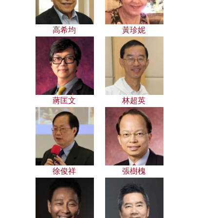
高希均
黃珍妮
蔣匡文
林超英
徐俊祥
張樹槐