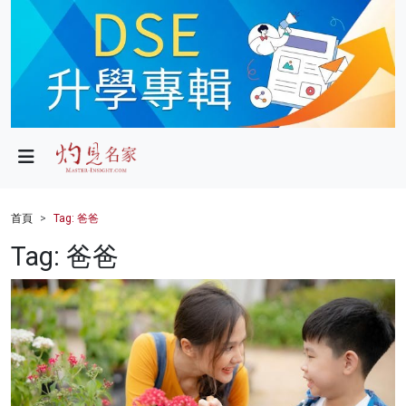
政局
教育
文化
財經
首頁
Tag: 爸爸
生活
Tag: 爸爸
健康
商業
科技
影片