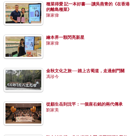
種菜得愛 記一本好書──讀吳燕青的《在香港
的離島種菜》
陳家偉
繪本界一顆閃亮新星
陳家偉
金秋文化之旅──踏上古蜀道，走過劍門關
馮珍今
從顧生岳到沈平：一個座右銘的兩代傳承
劉家美