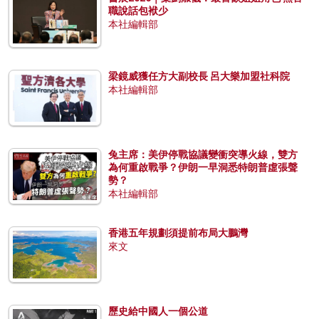
職說話包袱少
本社編輯部
梁鏡威獲任方大副校長 呂大樂加盟社科院
本社編輯部
兔主席：美伊停戰協議變衝突導火線，雙方
為何重啟戰爭？伊朗一早洞悉特朗普虛張聲
勢？
本社編輯部
香港五年規劃須提前布局大鵬灣
來文
歷史給中國人一個公道