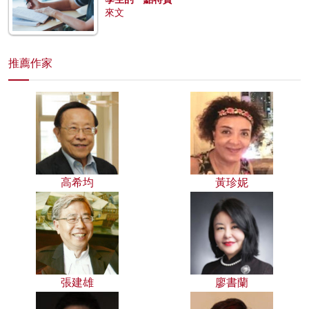
來文
推薦作家
高希均
黃珍妮
張建雄
廖書蘭