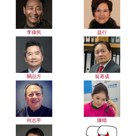
李偉民
益行
關品方
翁港成
何志平
陳晴