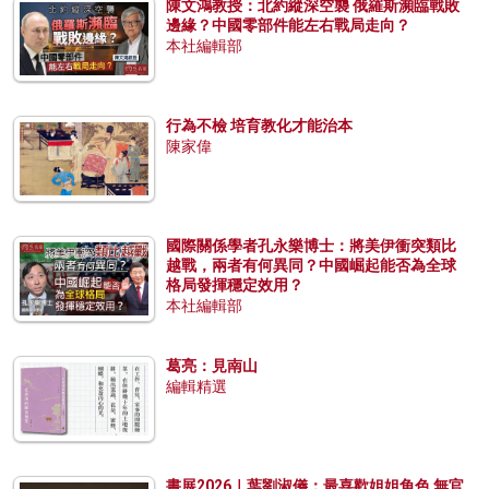
陳文鴻教授：北約縱深空襲 俄羅斯瀕臨戰敗
邊緣？中國零部件能左右戰局走向？
本社編輯部
行為不檢 培育教化才能治本
陳家偉
國際關係學者孔永樂博士：將美伊衝突類比
越戰，兩者有何異同？中國崛起能否為全球
格局發揮穩定效用？
本社編輯部
葛亮：見南山
編輯精選
書展2026｜葉劉淑儀：最喜歡姐姐角色 無官