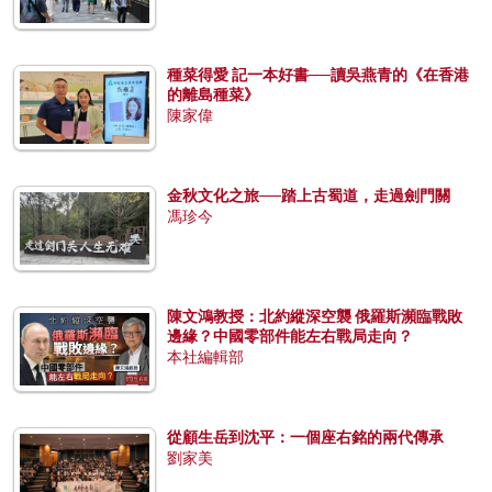
種菜得愛 記一本好書──讀吳燕青的《在香港
的離島種菜》
陳家偉
金秋文化之旅──踏上古蜀道，走過劍門關
馮珍今
陳文鴻教授：北約縱深空襲 俄羅斯瀕臨戰敗
邊緣？中國零部件能左右戰局走向？
本社編輯部
從顧生岳到沈平：一個座右銘的兩代傳承
劉家美