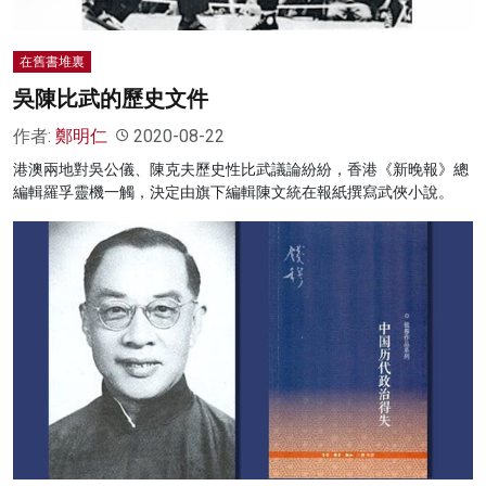
在舊書堆裏
吳陳比武的歷史文件
作者:
鄭明仁
2020-08-22
港澳兩地對吳公儀、陳克夫歷史性比武議論紛紛，香港《新晚報》總
編輯羅孚靈機一觸，決定由旗下編輯陳文統在報紙撰寫武俠小說。