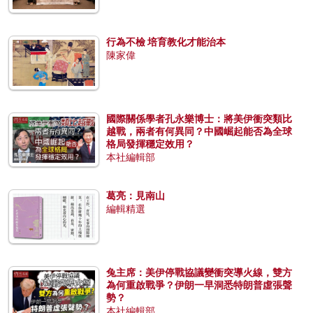
行為不檢 培育教化才能治本
陳家偉
國際關係學者孔永樂博士：將美伊衝突類比
越戰，兩者有何異同？中國崛起能否為全球
格局發揮穩定效用？
本社編輯部
葛亮：見南山
編輯精選
兔主席：美伊停戰協議變衝突導火線，雙方
為何重啟戰爭？伊朗一早洞悉特朗普虛張聲
勢？
本社編輯部