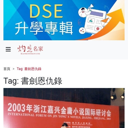
政局
教育
文化
財經
首頁
Tag: 書劍恩仇錄
生活
Tag: 書劍恩仇錄
健康
商業
科技
影片