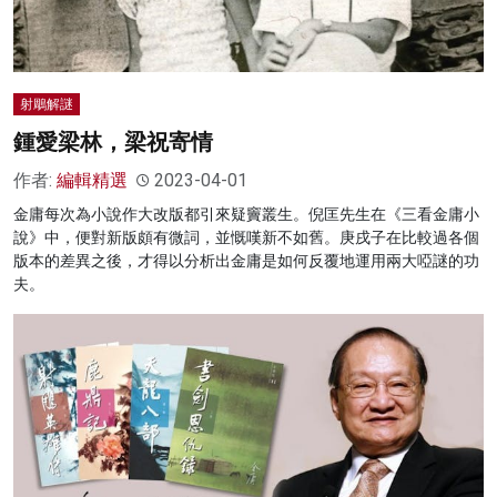
射鵰解謎
鍾愛梁林，梁祝寄情
作者:
編輯精選
2023-04-01
金庸每次為小說作大改版都引來疑竇叢生。倪匡先生在《三看金庸小
說》中，便對新版頗有微詞，並慨嘆新不如舊。庚戌子在比較過各個
版本的差異之後，才得以分析出金庸是如何反覆地運用兩大啞謎的功
夫。