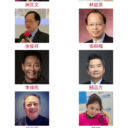
蔣匡文
林超英
徐俊祥
張樹槐
李偉民
關品方