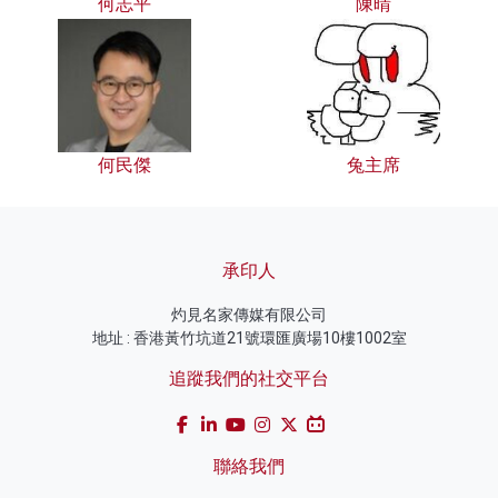
何志平
陳晴
何民傑
兔主席
承印人
灼見名家傳媒有限公司
地址 : 香港黃竹坑道21號環匯廣場10樓1002室
追蹤我們的社交平台
聯絡我們