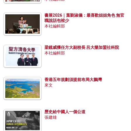
書展2026｜葉劉淑儀：最喜歡姐姐角色 無官
職說話包袱少
本社編輯部
梁鏡威獲任方大副校長 呂大樂加盟社科院
本社編輯部
香港五年規劃須提前布局大鵬灣
來文
歷史給中國人一個公道
張建雄