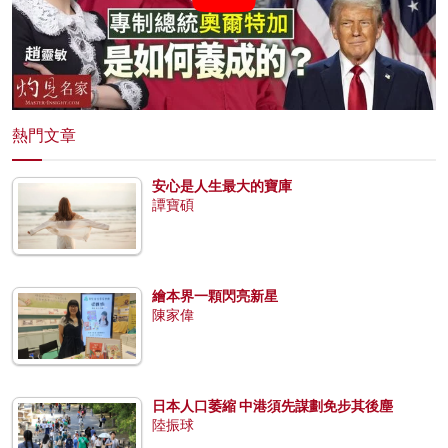
熱門文章
安心是人生最大的寶庫
譚寶碩
繪本界一顆閃亮新星
陳家偉
日本人口萎縮 中港須先謀劃免步其後塵
陸振球