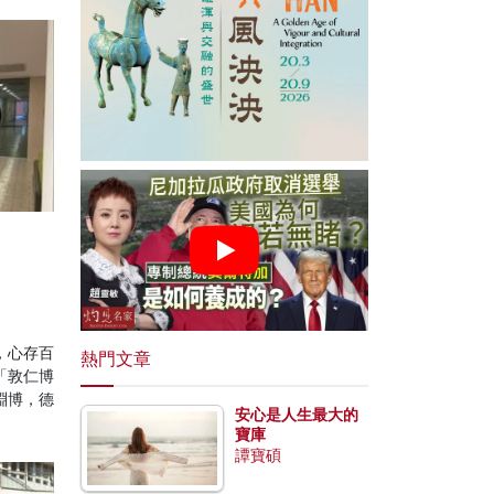
，心存百
熱門文章
「敦仁博
淵博，德
安心是人生最大的
寶庫
譚寶碩