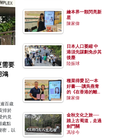
繪本界一顆閃亮新
星
陳家偉
日本人口萎縮 中
港須先謀劃免步其
後塵
更需要
陸振球
胡鴻
種菜得愛 記一本
好書──讀吳燕青
的《在香港的離島
種菜》
陳家偉
以逾百歳
安排於
金秋文化之旅──
受灼見
踏上古蜀道，走過
相處點
劍門關
秘密，以
馮珍今