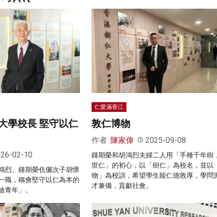
仁愛滿香江
大學校長 堅守以仁
敦仁博物
作者:
陳家偉
2025-09-08
26-02-10
鍾期榮和胡鴻烈夫婦二人用「手種千年樹
世仁」的初心，以「樹仁」為校名，並以
鴻烈、鍾期榮伉儷次子胡懷
物」為校訓，希望學生能仁德敦厚，學問
一職，稱會堅守以仁為本的
才兼備，貢獻社會。
迪青年」。