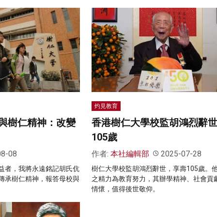
灼見教育
與樹仁精神：改變
香港樹仁大學校監胡鴻烈辭世
105歲
08-08
作者:
本社編輯部
2025-07-28
益者，我將永遠銘記胡氏伉
樹仁大學校監胡鴻烈辭世，享壽105歲。
傳承樹仁精神，報答母校與
之精力為教育努力，其辦學精神、社會貢
情懷，值得後世敬仰。