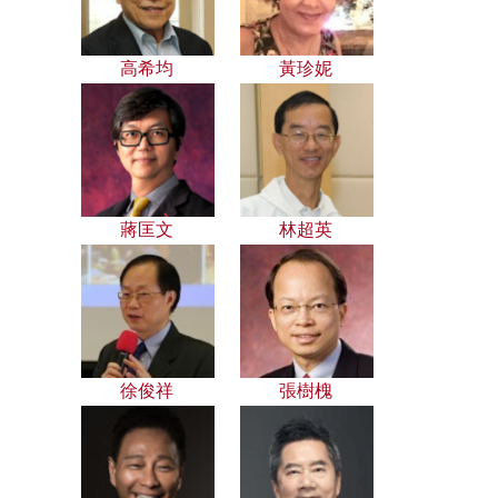
高希均
黃珍妮
蔣匡文
林超英
徐俊祥
張樹槐