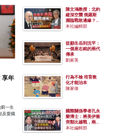
陳文鴻教授：北約
縱深空襲 俄羅斯
瀕臨戰敗邊緣？中
國零部件能左右戰
本社編輯部
局走向？
從顧生岳到沈平：
一個座右銘的兩代
傳承
劉家美
 享年
行為不檢 培育教
化才能治本
陳家偉
他窮一生
國際關係學者孔永
獻及愛國
樂博士：將美伊衝
突類比越戰，兩者
有何異同？中國崛
本社編輯部
起能否為全球格局