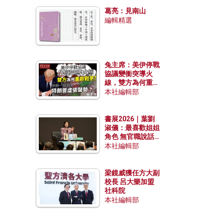
發揮穩定效用？
葛亮：見南山
編輯精選
兔主席：美伊停戰
協議變衝突導火
線，雙方為何重啟
戰爭？伊朗一早洞
本社編輯部
悉特朗普虛張聲
勢？
書展2026｜葉劉
淑儀：最喜歡姐姐
角色 無官職說話
包袱少
本社編輯部
梁鏡威獲任方大副
校長 呂大樂加盟
社科院
本社編輯部