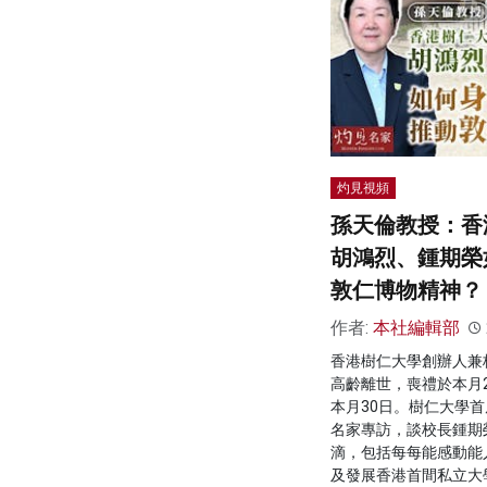
灼見視頻
孫天倫教授：香
胡鴻烈、鍾期榮
敦仁博物精神？
作者:
本社編輯部
香港樹仁大學創辦人兼
高齡離世，喪禮於本月
本月30日。樹仁大學
名家專訪，談校長鍾期
滴，包括每每能感動能
及發展香港首間私立大