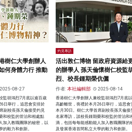
灼見專訪
港樹仁大學創辦人
活出敦仁博物 留政府資源給
如何身體力行 推動
的辦學人 孫天倫懷樹仁校監
烈、校長鍾期榮伉儷
2025-08-27
作者:
本社編輯部
2025-08-14
校監胡鴻烈7月底以逾百歳
香港樹仁大學創辦人兼校監胡鴻烈7月底
26日舉行，追思會安排於
高齡離世，喪禮於本月26日舉行，追思會
首席副校長孫天倫接受灼見
本月30日。樹仁大學首席副校長孫天倫接
榮和校監的管治和相處點
名家專訪，談校長鍾期榮和校監的管治和
人加入教職團隊的秘密，以
滴，包括每每能感動能人加入教職團隊的
學的毅力和創新。
及發展香港首間私立大學的毅力和創新。