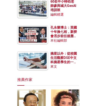
60名中小特幼老
師參與城大GenAI
培訓班
編輯精選
孔永樂博士：英國
十年換七相，新揆
會否步前任後塵？
脫歐後英國經濟為
本社編輯部
何仍然低迷？
摘星以外：從校園
生活觀察DSE中文
科摘星學生的一點
特質
來文
推薦作家