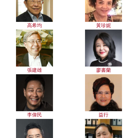
高希均
黃珍妮
張建雄
廖書蘭
李偉民
益行