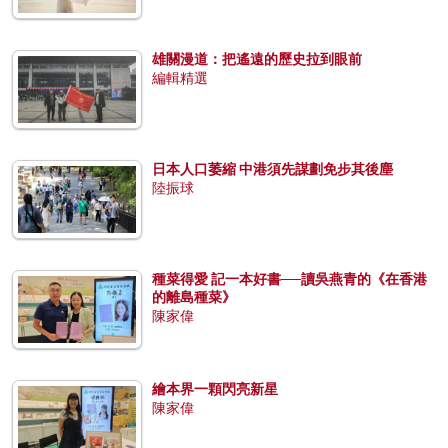
雄關漫道：把遙遠的歷史拉到眼前
編輯精選
日本人口萎縮 中港須先謀劃免步其後塵
陸振球
種菜得愛 記一本好書──讀吳燕青的《在香港
的離島種菜》
陳家偉
繪本界一顆閃亮新星
陳家偉