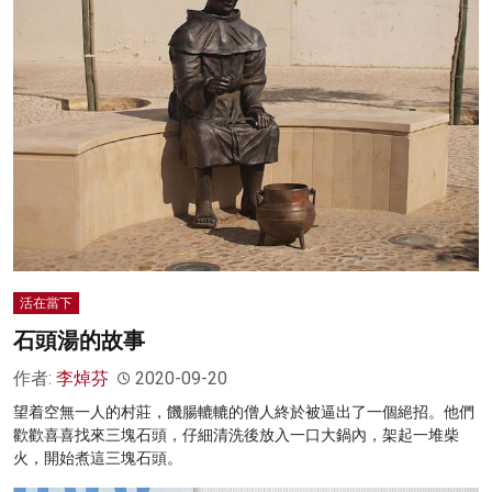
活在當下
石頭湯的故事
作者:
李焯芬
2020-09-20
望着空無一人的村莊，饑腸轆轆的僧人終於被逼出了一個絕招。他們
歡歡喜喜找來三塊石頭，仔細清洗後放入一口大鍋內，架起一堆柴
火，開始煮這三塊石頭。