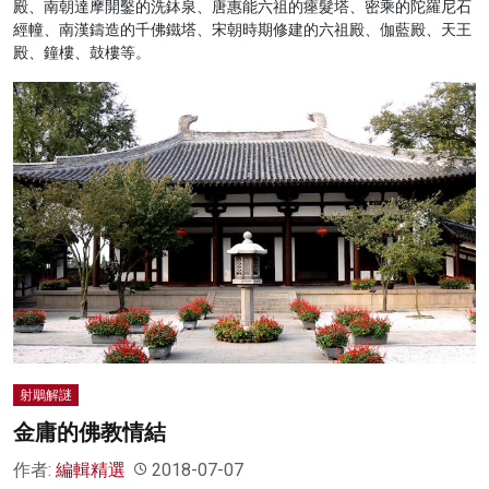
殿、南朝達摩開鑿的洗鉢泉、唐惠能六祖的瘞髮塔、密乘的陀羅尼石
經幢、南漢鑄造的千佛鐵塔、宋朝時期修建的六祖殿、伽藍殿、天王
殿、鐘樓、鼓樓等。
射鵰解謎
金庸的佛教情結
作者:
編輯精選
2018-07-07