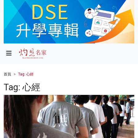
政局
教育
文化
財經
首頁
Tag: 心經
生活
Tag: 心經
健康
商業
科技
影片