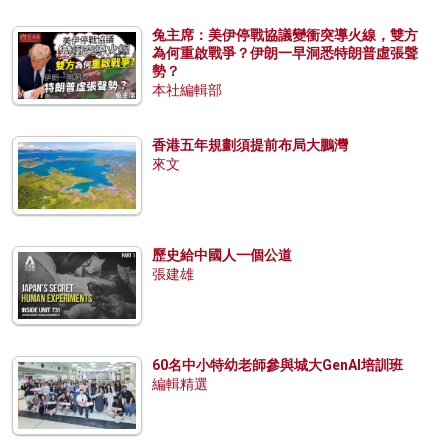
兔主席：美伊停戰協議變衝突導火線，雙方
為何重啟戰爭？伊朗一早洞悉特朗普虛張聲
勢？
本社編輯部
香港五年規劃須提前布局大鵬灣
來文
歷史給中國人一個公道
張建雄
60名中小特幼老師參與城大GenAI培訓班
編輯精選