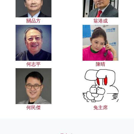
關品方
翁港成
何志平
陳晴
何民傑
兔主席