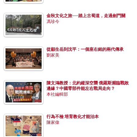
金秋文化之旅──踏上古蜀道，走過劍門關
馮珍今
從顧生岳到沈平：一個座右銘的兩代傳承
劉家美
陳文鴻教授：北約縱深空襲 俄羅斯瀕臨戰敗
邊緣？中國零部件能左右戰局走向？
本社編輯部
行為不檢 培育教化才能治本
陳家偉