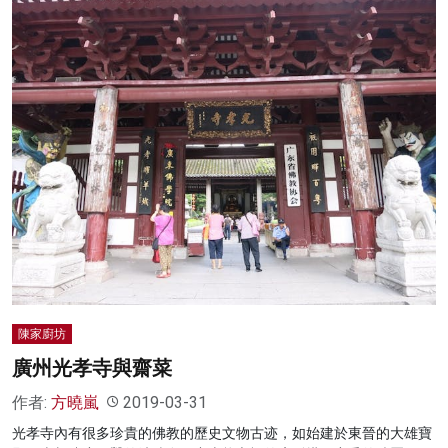
陳家廚坊
廣州光孝寺與齋菜
作者:
方曉嵐
2019-03-31
光孝寺內有很多珍貴的佛教的歷史文物古迹，如始建於東晉的大雄寶