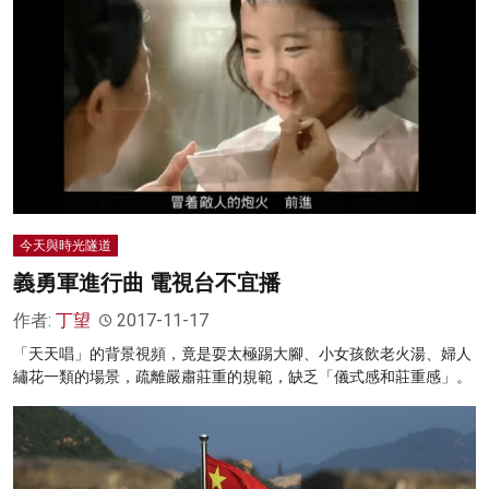
今天與時光隧道
義勇軍進行曲 電視台不宜播
作者:
丁望
2017-11-17
「天天唱」的背景視頻，竟是耍太極踢大腳、小女孩飲老火湯、婦人
繡花一類的場景，疏離嚴肅莊重的規範，缺乏「儀式感和莊重感」。