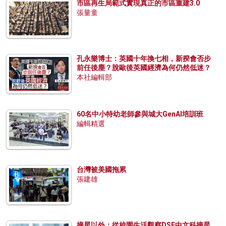
市區再生局範式實現真正的市區重建3.0
張量童
孔永樂博士：英國十年換七相，新揆會否步
前任後塵？脫歐後英國經濟為何仍然低迷？
本社編輯部
60名中小特幼老師參與城大GenAI培訓班
編輯精選
台灣被美國拖累
張建雄
摘星以外：從校園生活觀察DSE中文科摘星