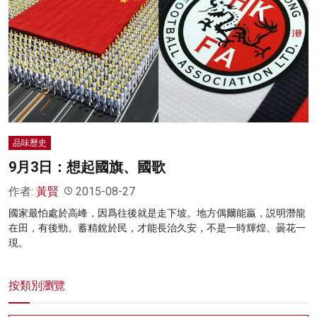
品味歷史
9月3日：想起國旗、國歌
作者:
黃賢
2015-08-27
國家最怕處於高峰，因爲往後就是走下坡。地方偶爾能贏，説明潛龍
在田，有後勁。蓄精銳於民，才能長治久安，不是一時輝煌、曇花一
現。
按類別瀏覽