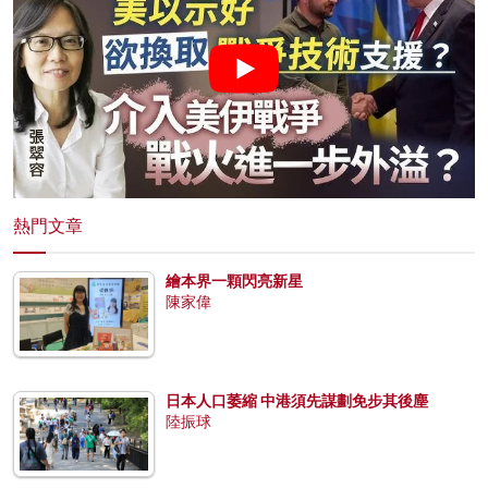
熱門文章
繪本界一顆閃亮新星
陳家偉
日本人口萎縮 中港須先謀劃免步其後塵
陸振球