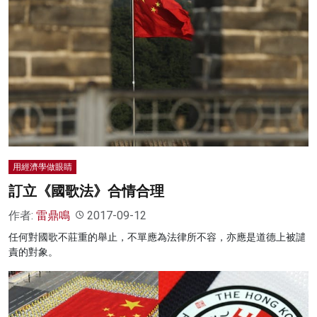
用經濟學做眼睛
訂立《國歌法》合情合理
作者:
雷鼎鳴
2017-09-12
任何對國歌不莊重的舉止，不單應為法律所不容，亦應是道德上被譴
責的對象。