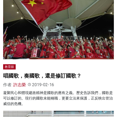
教育眼
唱國歌，奏國歌，還是修訂國歌？
作者:
許志榮
2019-02-16
凝聚民心和體現建政精神是國歌的應有之義。歷史告訴我們，國歌是
可以修訂的。現行的國歌未能稱職，更要立法來保護，正反映出管治
威信的危機。