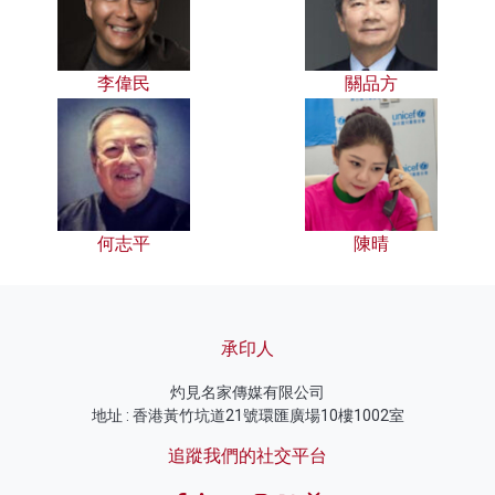
李偉民
關品方
何志平
陳晴
承印人
灼見名家傳媒有限公司
地址 : 香港黃竹坑道21號環匯廣場10樓1002室
追蹤我們的社交平台