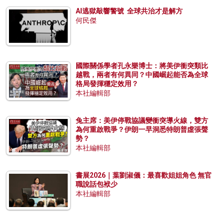
AI逃獄敲響警號 全球共治才是解方
何民傑
國際關係學者孔永樂博士：將美伊衝突類比
越戰，兩者有何異同？中國崛起能否為全球
格局發揮穩定效用？
本社編輯部
兔主席：美伊停戰協議變衝突導火線，雙方
為何重啟戰爭？伊朗一早洞悉特朗普虛張聲
勢？
本社編輯部
書展2026｜葉劉淑儀：最喜歡姐姐角色 無官
職說話包袱少
本社編輯部