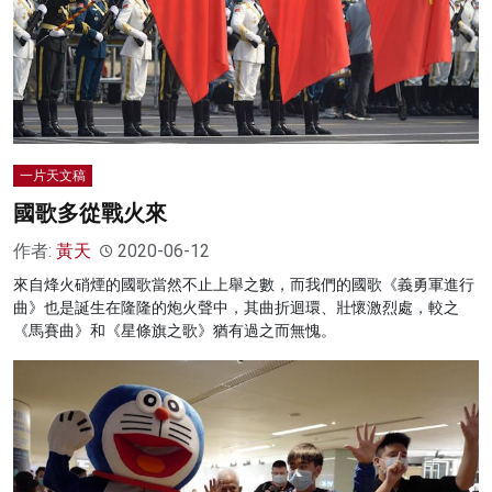
一片天文稿
國歌多從戰火來
作者:
黃天
2020-06-12
來自烽火硝煙的國歌當然不止上舉之數，而我們的國歌《義勇軍進行
曲》也是誕生在隆隆的炮火聲中，其曲折迴環、壯懷激烈處，較之
《馬賽曲》和《星條旗之歌》猶有過之而無愧。