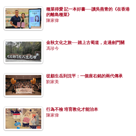
種菜得愛 記一本好書──讀吳燕青的《在香港
的離島種菜》
陳家偉
金秋文化之旅──踏上古蜀道，走過劍門關
馮珍今
從顧生岳到沈平：一個座右銘的兩代傳承
劉家美
行為不檢 培育教化才能治本
陳家偉