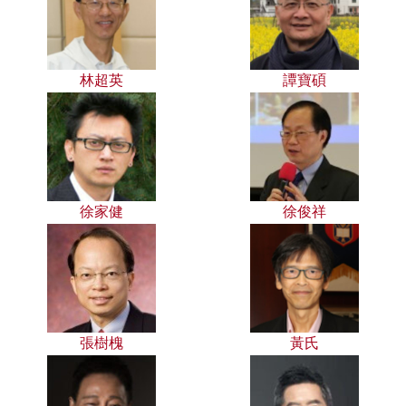
林超英
譚寶碩
徐家健
徐俊祥
張樹槐
黃氏