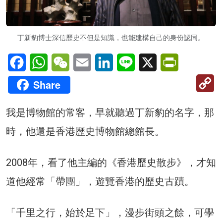
丁新豹博士深信歷史不但是知識，也能建構自己的身份認同。
Facebook
WhatsApp
WeChat
Email
LinkedIn
Line
X
PrintFriendl
C
Share
Li
我是博物館的常客，早就聽過丁新豹的名字，那
時，他還是香港歷史博物館總館長。
2008年，看了他主編的《香港歷史散步》，才知
道他經常「帶團」，遊覽香港的歷史古蹟。
「千里之行，始於足下」，漫步街頭之餘，可學