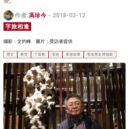
變。
名家榜
作者:
馮珍今
- 2018-02-12
灼見活動
字旅相逢
關於我們
攝影：文灼峰 圖片：受訪者提供
歷史
教育
丁新豹
美術
香港故事
香港歷史博物館