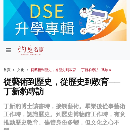
政局
教育
文化
財經
首頁
文化
從藝術到歷史，從歷史到教育──丁新豹專訪 | 馮珍今
生活
從藝術到歷史，從歷史到教育──
丁新豹專訪
健康
商業
丁新豹博士讀書時，接觸藝術。畢業後從事藝術
工作時，認識歷史。到歷史博物館工作時，有意
科技
推動歷史教育。儘管身份多變，但文化之心不
影片