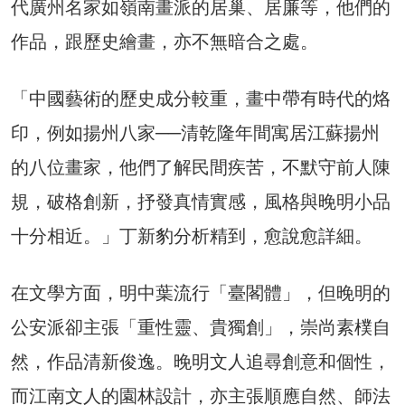
代廣州名家如嶺南畫派的居巢、居廉等，他們的
作品，跟歷史繪畫，亦不無暗合之處。
「中國藝術的歷史成分較重，畫中帶有時代的烙
印，例如揚州八家──清乾隆年間寓居江蘇揚州
的八位畫家，他們了解民間疾苦，不默守前人陳
規，破格創新，抒發真情實感，風格與晚明小品
十分相近。」丁新豹分析精到，愈說愈詳細。
在文學方面，明中葉流行「臺閣體」，但晚明的
公安派卻主張「重性靈、貴獨創」，崇尚素樸自
然，作品清新俊逸。晚明文人追尋創意和個性，
而江南文人的園林設計，亦主張順應自然、師法