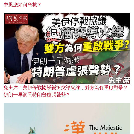
中風應如何急救？
兔主席：美伊停戰協議變衝突導火線，雙方為何重啟戰爭？
伊朗一早洞悉特朗普虛張聲勢？