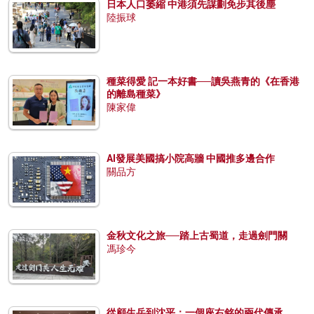
日本人口萎縮 中港須先謀劃免步其後塵
陸振球
種菜得愛 記一本好書──讀吳燕青的《在香港
的離島種菜》
陳家偉
AI發展美國搞小院高牆 中國推多邊合作
關品方
金秋文化之旅──踏上古蜀道，走過劍門關
馮珍今
從顧生岳到沈平：一個座右銘的兩代傳承