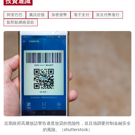
投資通識
名家榜
阿里巴巴
騰訊控股
加密貨幣
電子支付
首次代幣發行
灼見活動
點對點網絡貸款
關於我們
近期政府高層放話警告過度放貸的危險性，並且強調要控制金融安全
的風險。（shutterstock）