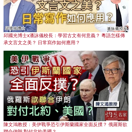
邱國光博士x潘詠儀校長：學習古文有何意義？ 粵語怎樣傳
承文言文之美？ 日常寫作如何應用？
陳文鴻教授：美伊戰爭恐引伊斯蘭國家全面反撲？ 俄羅斯欲
聯合伊朗 對付北約美國？