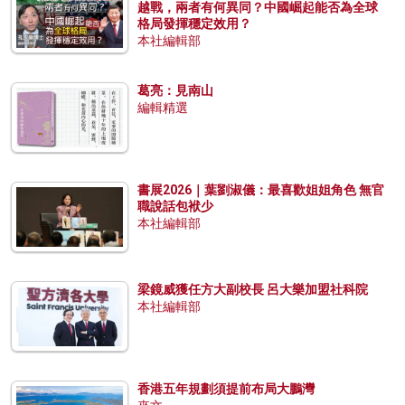
越戰，兩者有何異同？中國崛起能否為全球
格局發揮穩定效用？
本社編輯部
葛亮：見南山
編輯精選
書展2026｜葉劉淑儀：最喜歡姐姐角色 無官
職說話包袱少
本社編輯部
梁鏡威獲任方大副校長 呂大樂加盟社科院
本社編輯部
香港五年規劃須提前布局大鵬灣