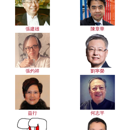
張建雄
陳章華
張灼祥
劉寧榮
益行
何志平