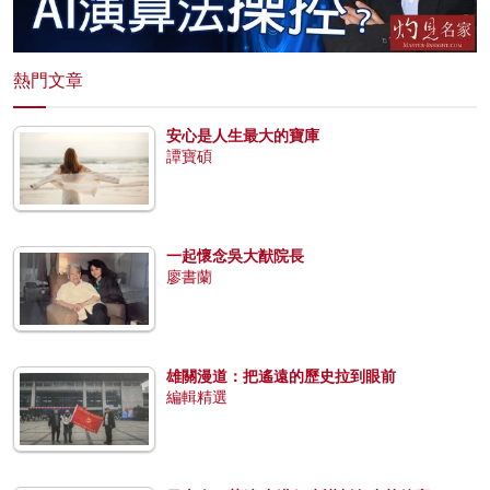
熱門文章
安心是人生最大的寶庫
譚寶碩
一起懷念吳大猷院長
廖書蘭
雄關漫道：把遙遠的歷史拉到眼前
編輯精選