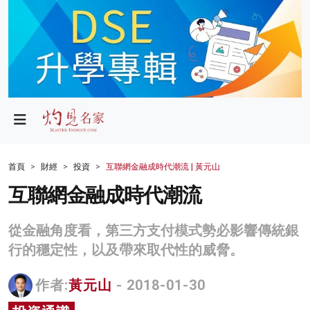
政局
教育
文化
財經
首頁
財經
投資
互聯網金融成時代潮流 | 黃元山
生活
互聯網金融成時代潮流
健康
從金融角度看，第三方支付模式勢必影響傳統銀
商業
行的穩定性，以及帶來取代性的威脅。
科技
作者:
黃元山
- 2018-01-30
影片