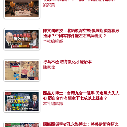
劉家美
陳文鴻教授：北約縱深空襲 俄羅斯瀕臨戰敗
邊緣？中國零部件能左右戰局走向？
本社編輯部
行為不檢 培育教化才能治本
陳家偉
關品方博士：台灣九合一選舉 民進黨大失人
心 藍白合作有望拿下七成以上縣市？
本社編輯部
國際關係學者孔永樂博士：將美伊衝突類比