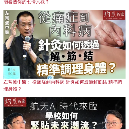
能看透你的七情六欲？
左常波中醫： 從痛症到內科病 針灸如何透過解筋結 精準調
理身體？