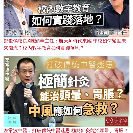
鄭俊傑校長X陳穎華主任：航天AI時代來臨 學校如何緊貼未
來潮流？校內數字教育如何實踐落地？
左常波中醫：打破傳統中醫迷思 極簡針灸能治頭暈、胃脹？