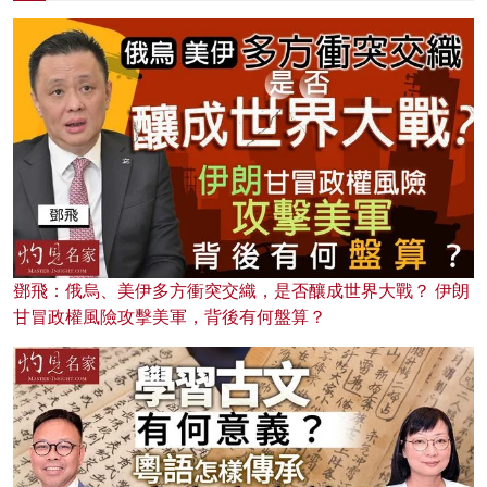
鄧飛：俄烏、美伊多方衝突交織，是否釀成世界大戰？ 伊朗
甘冒政權風險攻擊美軍，背後有何盤算？