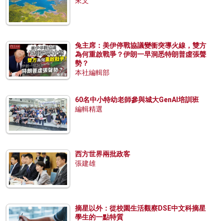
來文
兔主席：美伊停戰協議變衝突導火線，雙方
為何重啟戰爭？伊朗一早洞悉特朗普虛張聲
勢？
本社編輯部
60名中小特幼老師參與城大GenAI培訓班
編輯精選
西方世界兩批政客
張建雄
摘星以外：從校園生活觀察DSE中文科摘星
學生的一點特質