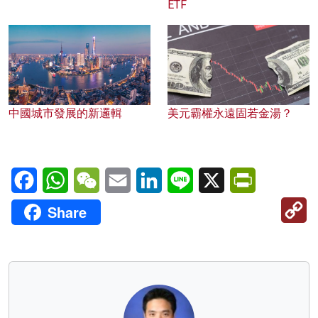
ETF
中國城市發展的新邏輯
美元霸權永遠固若金湯？
Facebook
WhatsApp
WeChat
Email
LinkedIn
Line
X
PrintFriendl
C
Share
Li