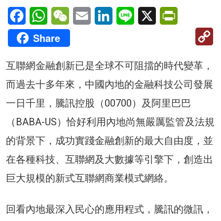
Facebook
WhatsApp
WeChat
Email
LinkedIn
Line
X
PrintFriendl
C
Share
Li
互聯網金融創新已是全球不可阻擋的時代變革，
而過去十多年來，中國內地的金融科技公司發展
一日千里，騰訊控股（00700）及阿里巴巴
（BABA-US）恰好利用內地尚無嚴厲監管及法規
的背景下，成功實踐金融創新的最大自由度，並
在各種科技、互聯網及大數據等引擎下，創造出
巨大規模的新式互聯網商業模式網絡。
回看內地最深入民心的應用程式，騰訊的微訊，