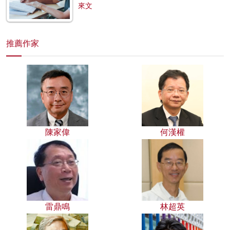
來文
推薦作家
陳家偉
何漢權
雷鼎鳴
林超英