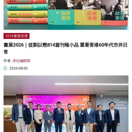
2026書展巡禮
書展2026｜從劉以鬯814篇刊報小品 重看香港60年代市井日
常
作者:
本社編輯部
2026-08-06