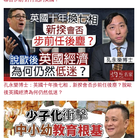
孔永樂博士：英國十年換七相，新揆會否步前任後塵？脫歐
後英國經濟為何仍然低迷？