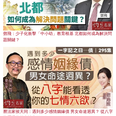
鄧飛：少子化衝擊「中小幼」教育根基 北都如何成為解決問
題關鍵？
曆法家侯天同：遇到多少感情姻緣債 男女命途迥異？ 從八字