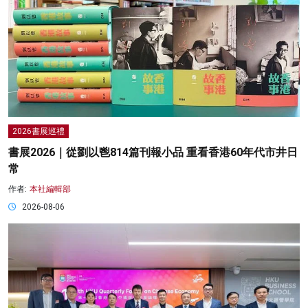
2026書展巡禮
書展2026｜從劉以鬯814篇刊報小品 重看香港60年代市井日
常
作者:
本社編輯部
2026-08-06