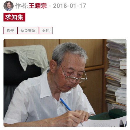
作者:
王耀宗
- 2018-01-17
名家榜
求知集
灼見活動
哲學
新亞書院
保釣
關於我們