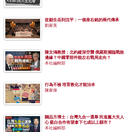
從顧生岳到沈平：一個座右銘的兩代傳承
劉家美
陳文鴻教授：北約縱深空襲 俄羅斯瀕臨戰敗
邊緣？中國零部件能左右戰局走向？
本社編輯部
行為不檢 培育教化才能治本
陳家偉
關品方博士：台灣九合一選舉 民進黨大失人
心 藍白合作有望拿下七成以上縣市？
本社編輯部