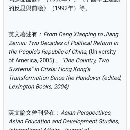
的反思與前瞻》（1992年）等。
英文著述有：
From Deng Xiaoping to Jiang
Zemin: Two Decades of Political Reform in
the People’s Republic of China
, (University
of America, 2005) 、
“One Country, Two
Systems” in Crisis: Hong Kong’s
Transformation Since the Handover (edited,
Lexington Books, 2004)
.
英文論文曾刊登在：
Asian Perspectives,
Asian Education and Development Studies,
International Affairs, Journal of