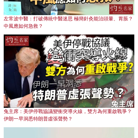
左常波中醫：打破傳統中醫迷思 極簡針灸能治頭暈、胃脹？
中風應如何急救？
兔主席：美伊停戰協議變衝突導火線，雙方為何重啟戰爭？
伊朗一早洞悉特朗普虛張聲勢？