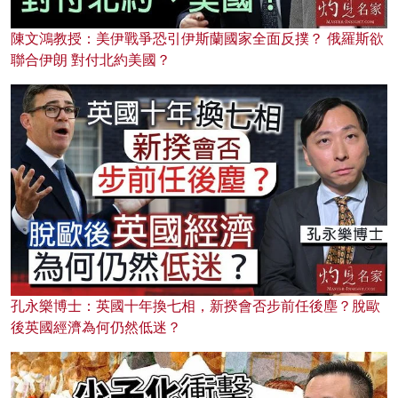
陳文鴻教授：美伊戰爭恐引伊斯蘭國家全面反撲？ 俄羅斯欲
聯合伊朗 對付北約美國？
孔永樂博士：英國十年換七相，新揆會否步前任後塵？脫歐
後英國經濟為何仍然低迷？