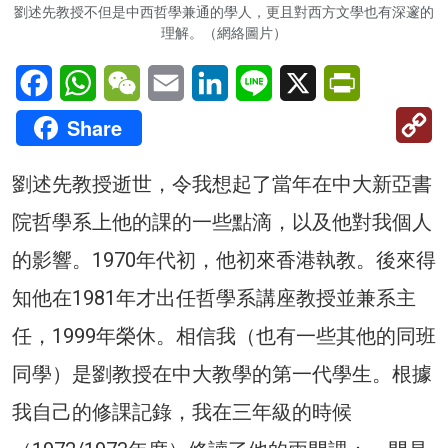
劉述先教授不但是中西哲學兼通的學人，更且對西方文學也有深邃的
理解。（網絡圖片）
Facebook
WhatsApp
WeChat
Email
LinkedIn
Line
X
PrintFriendl
C
Share
Li
劉述先教授逝世，令我想起了當年在中大新亞書
院哲學系上他的課的一些點滴，以及他對我個人
的影響。1970年代初，他初來香港執教。後來得
知他在1981年才出任哲學系講座教授並兼系主
任，1999年榮休。相信我（也有一些其他的同班
同學）是劉教授在中大教學的第一代學生。根據
我自己的修課記錄，我在三年級的時候