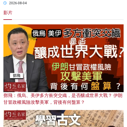
2026-08-04
影片
鄧飛：俄烏、美伊多方衝突交織，是否釀成世界大戰？ 伊朗
甘冒政權風險攻擊美軍，背後有何盤算？