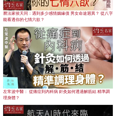
曆法家侯天同：遇到多少感情姻緣債 男女命途迥異？ 從八字
能看透你的七情六欲？
左常波中醫： 從痛症到內科病 針灸如何透過解筋結 精準調
理身體？