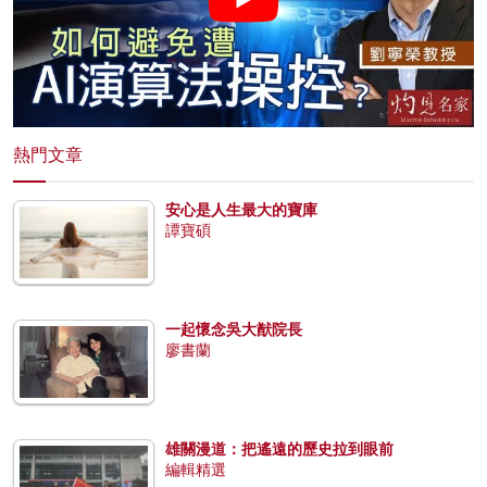
熱門文章
安心是人生最大的寶庫
譚寶碩
一起懷念吳大猷院長
廖書蘭
雄關漫道：把遙遠的歷史拉到眼前
編輯精選