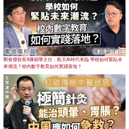
鄭俊傑校長X陳穎華主任：航天AI時代來臨 學校如何緊貼未
來潮流？校內數字教育如何實踐落地？