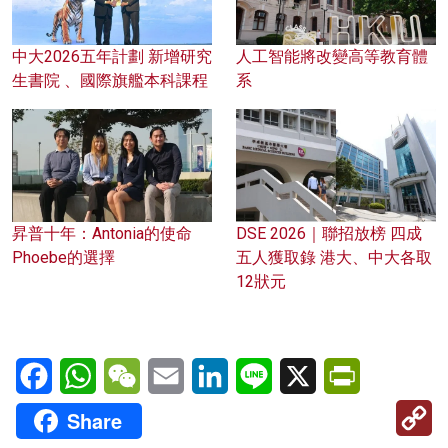
中大2026五年計劃 新增研究
人工智能將改變高等教育體
生書院 、國際旗艦本科課程
系
昇普十年：Antonia的使命
DSE 2026｜聯招放榜 四成
Phoebe的選擇
五人獲取錄 港大、中大各取
12狀元
Facebook
WhatsApp
WeChat
Email
LinkedIn
Line
X
PrintFriendl
C
Share
Li