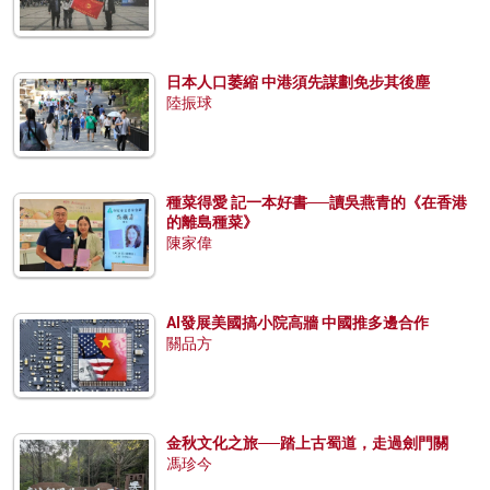
日本人口萎縮 中港須先謀劃免步其後塵
陸振球
種菜得愛 記一本好書──讀吳燕青的《在香港
的離島種菜》
陳家偉
AI發展美國搞小院高牆 中國推多邊合作
關品方
金秋文化之旅──踏上古蜀道，走過劍門關
馮珍今