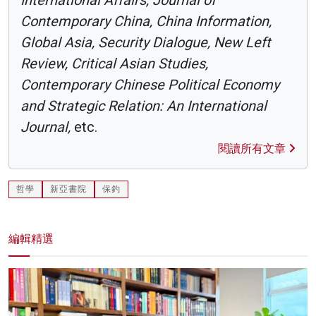
Contemporary China, China Information,
Global Asia, Security Dialogue, New Left
Review, Critical Asian Studies,
Contemporary Chinese Political Economy
and Strategic Relation: An International
Journal,
etc.
閱讀所有文章
哲學
新亞書院
保釣
編輯精選