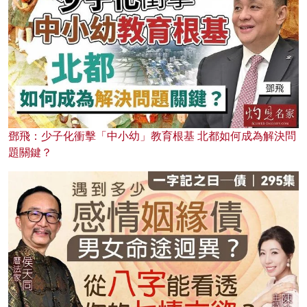
鄧飛：少子化衝擊「中小幼」教育根基 北都如何成為解決問
題關鍵？