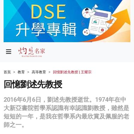
政局
教育
文化
財經
首頁
教育
高等教育
回憶劉述先教授 | 王耀宗
生活
回憶劉述先教授
健康
2016年6月6日，劉述先教授逝世。1974年在中
商業
大新亞書院哲學系認識有幸認識劉教授，雖然是
短短的一年，是我在哲學系內最欣賞及佩服的老
科技
師之一。
影片