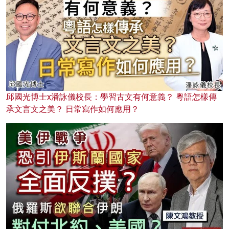
邱國光博士x潘詠儀校長：學習古文有何意義？ 粵語怎樣傳
承文言文之美？ 日常寫作如何應用？