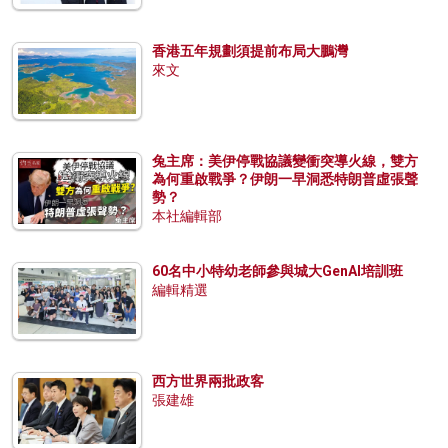
香港五年規劃須提前布局大鵬灣
來文
兔主席：美伊停戰協議變衝突導火線，雙方
為何重啟戰爭？伊朗一早洞悉特朗普虛張聲
勢？
本社編輯部
60名中小特幼老師參與城大GenAI培訓班
編輯精選
西方世界兩批政客
張建雄