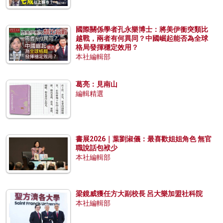
國際關係學者孔永樂博士：將美伊衝突類比
越戰，兩者有何異同？中國崛起能否為全球
格局發揮穩定效用？
本社編輯部
葛亮：見南山
編輯精選
書展2026｜葉劉淑儀：最喜歡姐姐角色 無官
職說話包袱少
本社編輯部
梁鏡威獲任方大副校長 呂大樂加盟社科院
本社編輯部