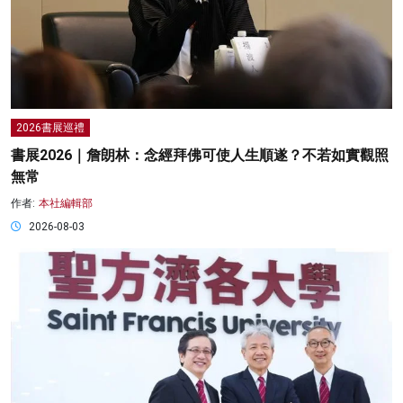
2026書展巡禮
書展2026｜詹朗林：念經拜佛可使人生順遂？不若如實觀照
無常
作者:
本社編輯部
2026-08-03