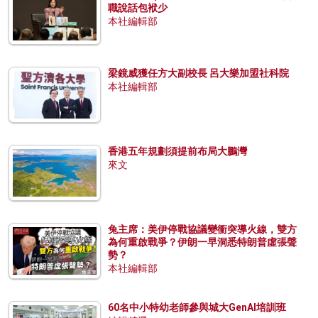
職說話包袱少
本社編輯部
梁鏡威獲任方大副校長 呂大樂加盟社科院
本社編輯部
香港五年規劃須提前布局大鵬灣
來文
兔主席：美伊停戰協議變衝突導火線，雙方
為何重啟戰爭？伊朗一早洞悉特朗普虛張聲
勢？
本社編輯部
60名中小特幼老師參與城大GenAI培訓班