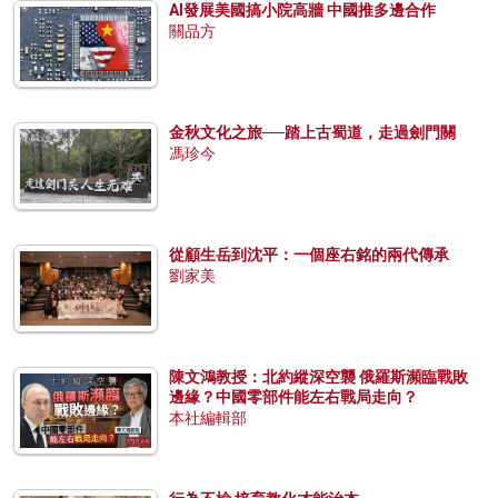
AI發展美國搞小院高牆 中國推多邊合作
關品方
金秋文化之旅──踏上古蜀道，走過劍門關
馮珍今
從顧生岳到沈平：一個座右銘的兩代傳承
劉家美
陳文鴻教授：北約縱深空襲 俄羅斯瀕臨戰敗
邊緣？中國零部件能左右戰局走向？
本社編輯部