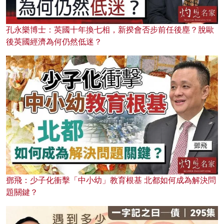
孔永樂博士：英國十年換七相，新揆會否步前任後塵？脫歐
後英國經濟為何仍然低迷？
鄧飛：少子化衝擊「中小幼」教育根基 北都如何成為解決問
題關鍵？