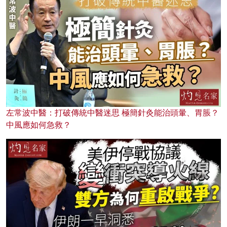
左常波中醫：打破傳統中醫迷思 極簡針灸能治頭暈、胃脹？
中風應如何急救？