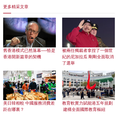
更多精采文章
舊香港模式已然落幕──恰是
被兩任獨裁者拿捏了一個世
香港開新篇章的契機
紀的尼加拉瓜 剛剛全面取消
了選舉
美日韓相較 中國服務消費差
教育軟實力賦能港五年規劃
距在哪裏？
建構全面國際教育樞紐