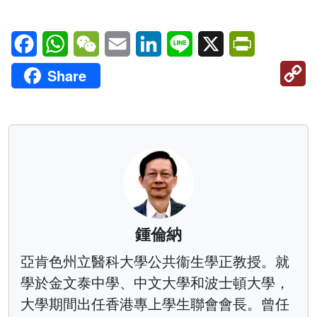
Facebook
WhatsApp
WeChat
Email
LinkedIn
Line
X
PrintFriendl
C
Share
Li
鍾倫納
亞肯色州立醫科大學公共衞生學正教授。就
學於金文泰中學、中文大學和波士頓大學，
大學期間出任香港專上學生聯會會長。曾任