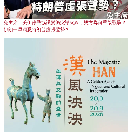
兔主席：美伊停戰協議變衝突導火線，雙方為何重啟戰爭？
伊朗一早洞悉特朗普虛張聲勢？