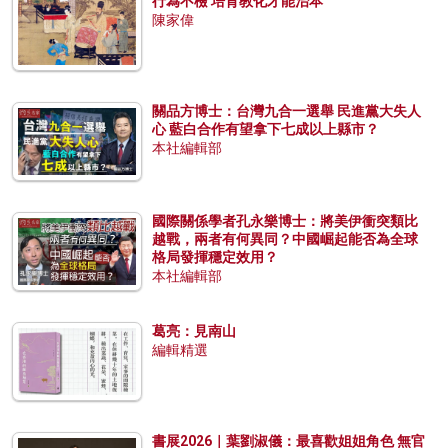
行為不檢 培育教化才能治本
陳家偉
關品方博士：台灣九合一選舉 民進黨大失人
心 藍白合作有望拿下七成以上縣市？
本社編輯部
國際關係學者孔永樂博士：將美伊衝突類比
越戰，兩者有何異同？中國崛起能否為全球
格局發揮穩定效用？
本社編輯部
葛亮：見南山
編輯精選
書展2026｜葉劉淑儀：最喜歡姐姐角色 無官