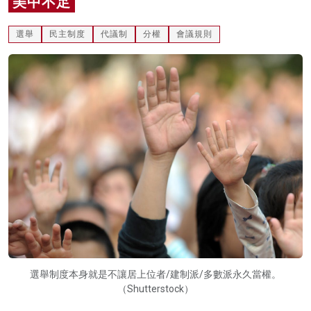
美中不足
名家榜
選舉
民主制度
代議制
分權
會議規則
灼見活動
關於我們
選舉制度本身就是不讓居上位者/建制派/多數派永久當權。
（Shutterstock）