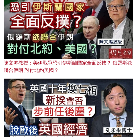
陳文鴻教授：美伊戰爭恐引伊斯蘭國家全面反撲？ 俄羅斯欲
聯合伊朗 對付北約美國？