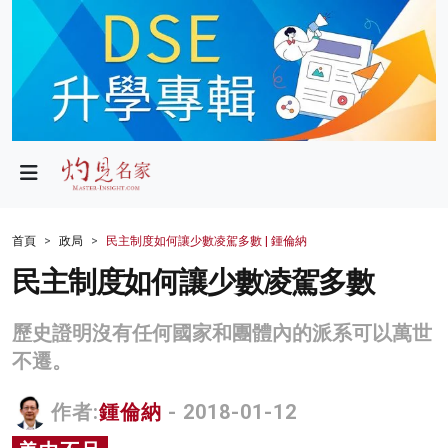
政局
教育
文化
財經
首頁
政局
民主制度如何讓少數凌駕多數 | 鍾倫納
生活
民主制度如何讓少數凌駕多數
健康
歷史證明沒有任何國家和團體內的派系可以萬世
商業
不遷。
科技
作者:
鍾倫納
- 2018-01-12
影片