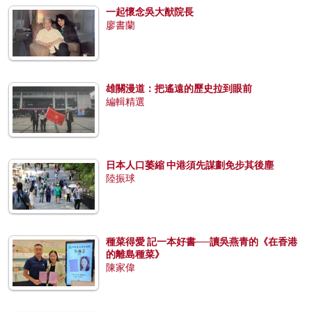
一起懷念吳大猷院長
廖書蘭
雄關漫道：把遙遠的歷史拉到眼前
編輯精選
日本人口萎縮 中港須先謀劃免步其後塵
陸振球
種菜得愛 記一本好書──讀吳燕青的《在香港
的離島種菜》
陳家偉