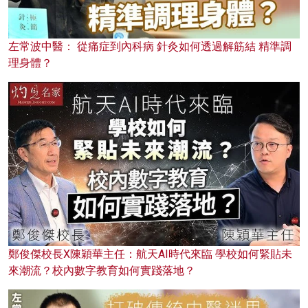
左常波中醫： 從痛症到內科病 針灸如何透過解筋結 精準調
理身體？
鄭俊傑校長X陳穎華主任：航天AI時代來臨 學校如何緊貼未
來潮流？校內數字教育如何實踐落地？