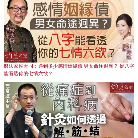
曆法家侯天同：遇到多少感情姻緣債 男女命途迥異？ 從八字
能看透你的七情六欲？