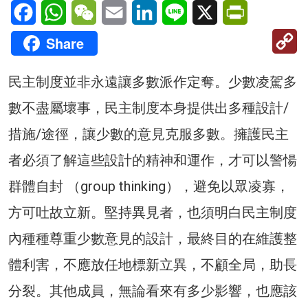
Facebook
WhatsApp
WeChat
Email
LinkedIn
Line
X
PrintFriendl
C
Share
Li
民主制度並非永遠讓多數派作定奪。少數凌駕多
數不盡屬壞事，民主制度本身提供出多種設計/
措施/途徑，讓少數的意見克服多數。擁護民主
者必須了解這些設計的精神和運作，才可以警愓
群體自封 （group thinking），避免以眾凌寡，
方可吐故立新。堅持異見者，也須明白民主制度
內種種尊重少數意見的設計，最終目的在維護整
體利害，不應放任地標新立異，不顧全局，助長
分裂。其他成員，無論看來有多少影響，也應該