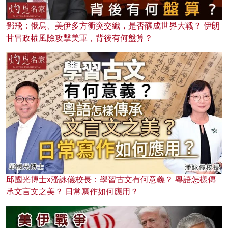
鄧飛：俄烏、美伊多方衝突交織，是否釀成世界大戰？ 伊朗
甘冒政權風險攻擊美軍，背後有何盤算？
邱國光博士x潘詠儀校長：學習古文有何意義？ 粵語怎樣傳
承文言文之美？ 日常寫作如何應用？