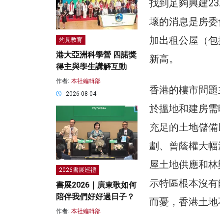
找到足夠興建2
壞的消息是房委
加出租公屋（包
灼見教育
港大亞洲科學營 四諾獎
新高。
得主與學生講解互動
作者:
本社編輯部
香港的樓市問題
2026-08-04
於搵地和建房需
充足的土地儲備
劃、曾蔭權大幅
屋土地供應和林
2026書展巡禮
示特區根本沒有
書展2026｜廣東歌如何
陪伴我們好好過日子？
而憂，香港土地
作者:
本社編輯部