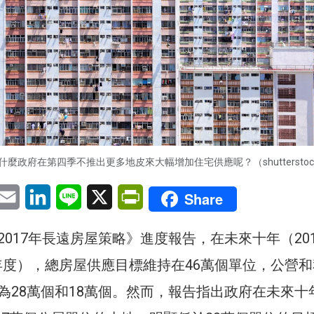
麼政府在第四季不推出更多地皮來大幅增加住宅供應呢？（shutterstoc
pp
eChat
Email
LinkedIn
Line
X
PrintFriendly
Share
017年長遠房屋策略》進度報告，在未來十年（20
28年度），總房屋供應目標維持在46萬個單位，公營
為28萬個和18萬個。然而，報告指出政府在未來十