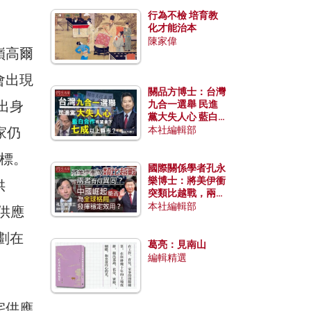
行為不檢 培育教
化才能治本
陳家偉
嶺高爾
會出現
關品方博士：台灣
出身
九合一選舉 民進
黨大失人心 藍白
合作有望拿下七成
家仍
本社編輯部
以上縣市？
標。
國際關係學者孔永
樂博士：將美伊衝
供
突類比越戰，兩者
有何異同？中國崛
本社編輯部
季供應
起能否為全球格局
發揮穩定效用？
劃在
葛亮：見南山
編輯精選
宅供應