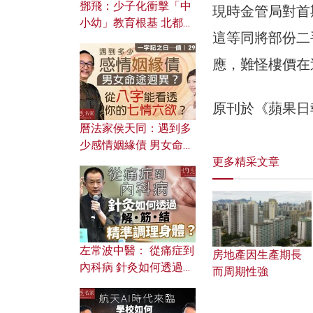
鄧飛：少子化衝擊「中
現時金管局對首
小幼」教育根基 北都如
這等同將部份二
何成為解決問題關鍵？
應，難怪樓價在
原刊於《蘋果日
曆法家侯天同：遇到多
少感情姻緣債 男女命途
更多精采文章
迥異？ 從八字能看透你
的七情六欲？
左常波中醫： 從痛症到
房地產因生產期長
內科病 針灸如何透過解
而周期性強
筋結 精準調理身體？