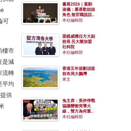
書展2026｜葉劉
e
淑儀：最喜歡姐姐
角色 無官職說話
綸可
包袱少
本社編輯部
梁鏡威獲任方大副
校長 呂大樂加盟
社科院
的樓市
本社編輯部
症是減
香港五年規劃須提
市流轉
前布局大鵬灣
來文
至平均
商提供
兔主席：美伊停戰
米
協議變衝突導火
線，雙方為何重啟
戰爭？伊朗一早洞
本社編輯部
悉特朗普虛張聲
勢？