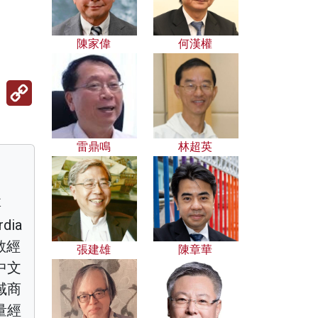
陳家偉
何漢權
Copy
Link
雷鼎鳴
林超英
博
dia
任教經
張建雄
陳章華
中文
域商
量經