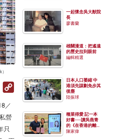
一起懷念吳大猷院
長
廖書蘭
雄關漫道：把遙遠
的歷史拉到眼前
編輯精選
k）
日本人口萎縮 中
Copy
港須先謀劃免步其
Link
後塵
陸振球
18／
種菜得愛 記一本
和私營
好書──讀吳燕青
的《在香港的離島
年只
種菜》
陳家偉