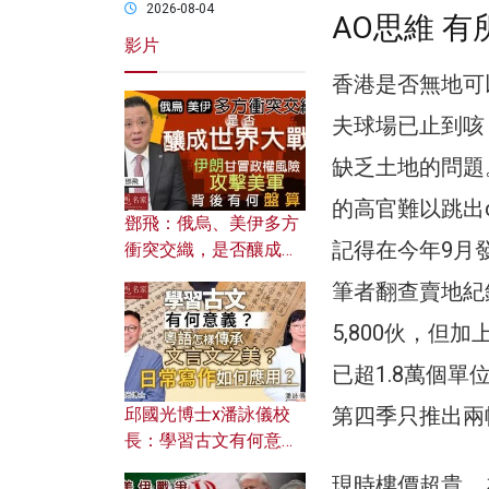
2026-08-04
AO思維 有
影片
香港是否無地可
夫球場已止到咳
缺乏土地的問題
的高官難以跳出c
鄧飛：俄烏、美伊多方
記得在今年9月
衝突交織，是否釀成世
界大戰？ 伊朗甘冒政權
筆者翻查賣地紀
風險攻擊美軍，背後有
何盤算？
5,800伙，但
已超1.8萬個
第四季只推出兩
邱國光博士x潘詠儀校
長：學習古文有何意
義？ 粵語怎樣傳承文言
現時樓價超貴，