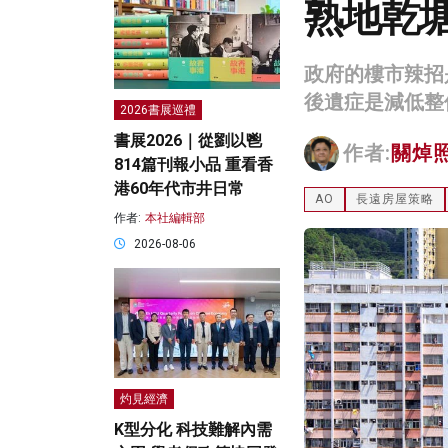
熟地乾
政府的樓市辣招
後遺症是減低整
2026書展巡禮
書展2026｜從劉以鬯
作者:
關焯
814篇刊報小品 重看香
港60年代市井日常
AO
長遠房屋策略
作者:
本社編輯部
2026-08-06
灼見經濟
K型分化 科技難解內需