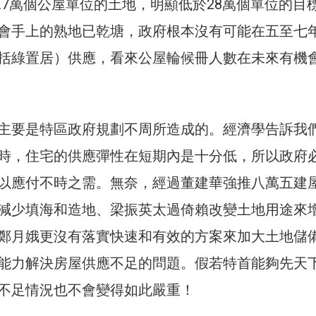
3.7萬個公屋單位的土地，明顯低於28萬個單位的目
會手上的熟地已乾塘，政府根本沒有可能在五至七
括綠置居）供應，看來公屋輪候冊人數在未來有機
主要是特區政府規劃不周所造成的。經濟學告訴我
時，住宅的供應彈性在短期內是十分低，所以政府
以應付不時之需。無奈，經過董建華強推八萬五建
減少填海和造地、梁振英太過倚賴改變土地用途來
鄭月娥更沒有落實快速和有效的方案來加大土地儲
能力解決房屋供應不足的問題。假若特首能夠先天
不足情況也不會變得如此嚴重！