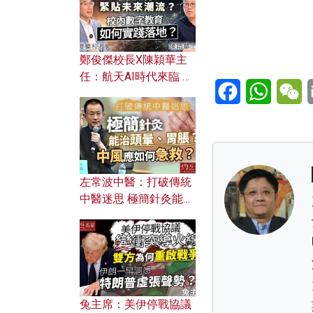
鄭俊傑校長X陳穎華主
任：航天AI時代來臨 學
Facebook
WhatsA
W
校如何緊貼未來潮流？
校內數字教育如何實踐
落地？
左常波中醫：打破傳統
中醫迷思 極簡針灸能治
頭暈、胃脹？中風應如
何急救？
兔主席：美伊停戰協議