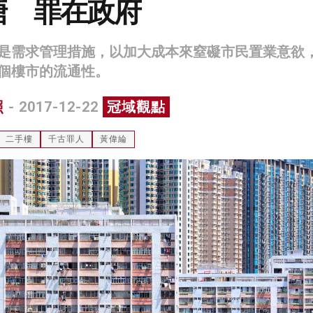
塘 罪在政府
是需求管理措施，以加大成本來窒礙市民置業意欲
個樓市的流通性。
照
- 2017-12-22
冠域觀點
二手樓
千古罪人
黃偉綸