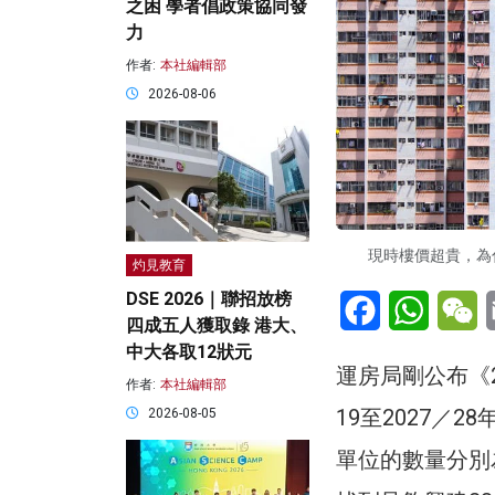
之困 學者倡政策協同發
力
作者:
本社編輯部
2026-08-06
現時樓價超貴，為什
灼見教育
Facebook
WhatsA
W
DSE 2026｜聯招放榜
四成五人獲取錄 港大、
中大各取12狀元
運房局剛公布《2
作者:
本社編輯部
19至2027／
2026-08-05
單位的數量分別