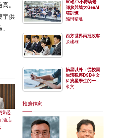
60名中小特幼老
過高。
師參與城大GenAI
培訓班
樓宇供
編輯精選
過。
西方世界兩批政客
張建雄
摘星以外：從校園
生活觀察DSE中文
科摘星學生的一點
特質
來文
推薦作家
需撐起
 酒店
低