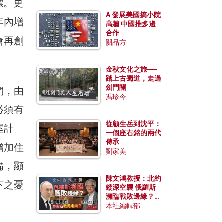
標。更
AI發展美國搞小院
年內增
高牆 中國推多邊
合作
會再創
關品方
金秋文化之旅──
踏上古蜀道，走過
劍門關
們，由
馮珍今
必須有
從顧生岳到沈平：
屋計
一個座右銘的兩代
傳承
增加住
劉家美
備，顯
陳文鴻教授：北約
下之憂
縱深空襲 俄羅斯
瀕臨戰敗邊緣？中
國零部件能左右戰
本社編輯部
局走向？