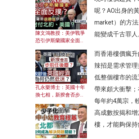
文之美？ 日常寫作如何
應用？
呢？AO出身的黃
market）
陳文鴻教授：美伊戰爭
能變成千古罪人
恐引伊斯蘭國家全面反
撲？ 俄羅斯欲聯合伊朗
而香港樓價瘋升
對付北約美國？
辣招是需求管理
低整個樓市的流
孔永樂博士：英國十年
帶來頗大衝擊；
換七相，新揆會否步前
每年約4萬宗，
任後塵？脫歐後英國經
濟為何仍然低迷？
高成數按揭和增加出
樓，才能夠保持