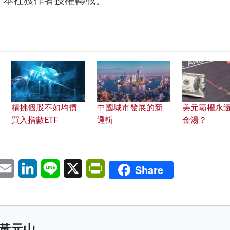
ey，本社獲作者授權轉載。
精挑個股不如均價
中國城市發展的新
美元霸權永
買入指數ETF
邏輯
金湯？
pp
eChat
Email
LinkedIn
Line
X
PrintFriendly
Share
黃元山