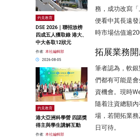
務，成功改寫「上
灼見教育
便看中其長遠發
DSE 2026｜聯招放榜
時市場估值逾20
四成五人獲取錄 港大、
中大各取12狀元
拓展業務開
作者:
本社編輯部
2026-08-05
筆者認為，軟銀
們都有可能是會
資機會。現時We
隨着注資總額內
灼見教育
場，若開拓業務
港大亞洲科學營 四諾獎
得主與學生講解互動
日可待。
作者:
本社編輯部