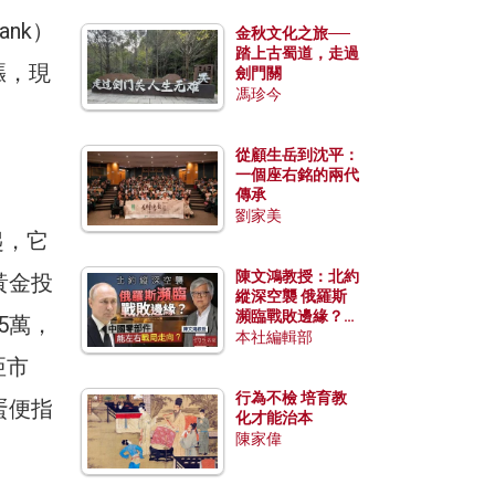
nk）
金秋文化之旅──
踏上古蜀道，走過
漲，現
劍門關
馮珍今
從顧生岳到沈平：
一個座右銘的兩代
傳承
劉家美
起，它
陳文鴻教授：北約
黃金投
縱深空襲 俄羅斯
瀕臨戰敗邊緣？中
5萬，
國零部件能左右戰
本社編輯部
局走向？
亞市
行為不檢 培育教
蛋便指
化才能治本
陳家偉