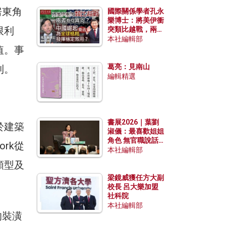
房東角
國際關係學者孔永
樂博士：將美伊衝
限利
突類比越戰，兩者
有何異同？中國崛
本社編輯部
起能否為全球格局
值。事
發揮穩定效用？
葛亮：見南山
利。
編輯精選
書展2026｜葉劉
於建築
淑儀：最喜歡姐姐
角色 無官職說話
rk從
包袱少
本社編輯部
類型及
梁鏡威獲任方大副
校長 呂大樂加盟
社科院
本社編輯部
的裝潢