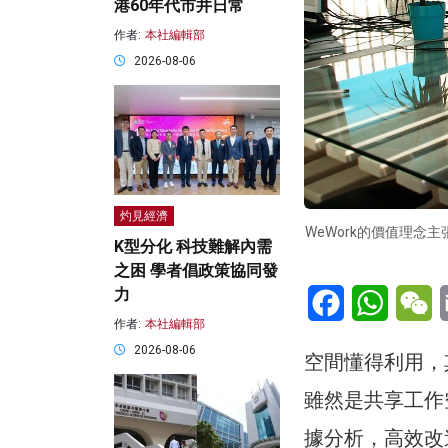
港60年代市井日常
作者:
本社編輯部
2026-08-06
灼見經濟
WeWork的價值理
K型分化 科技難解內需
之困 學者倡政策協同發
Facebook
WhatsA
W
力
作者:
本社編輯部
2026-08-06
空間懂得利用，
雖然是共享工作空
據分析，高效改