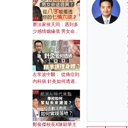
曆法家侯天同：遇到多
少感情姻緣債 男女命途
迥異？ 從八字能看透你
的七情六欲？
左常波中醫： 從痛症到
內科病 針灸如何透過解
筋結 精準調理身體？
鄭俊傑校長X陳穎華主