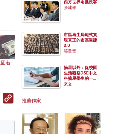
西方世界兩批政客
張建雄
市區再生局範式實
現真正的市區重建
3.0
張量童
遠固若
摘星以外：從校園
生活觀察DSE中文
科摘星學生的一點
特質
來文
Copy
Link
推薦作家