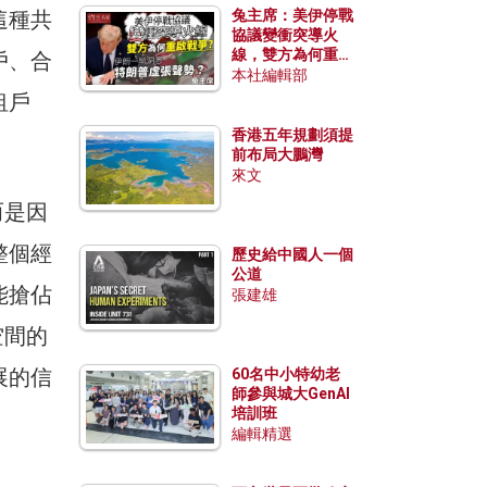
這種共
兔主席：美伊停戰
協議變衝突導火
線，雙方為何重啟
戶、合
戰爭？伊朗一早洞
本社編輯部
悉特朗普虛張聲
租戶
勢？
香港五年規劃須提
前布局大鵬灣
來文
而是因
整個經
歷史給中國人一個
公道
能搶佔
張建雄
空間的
展的信
60名中小特幼老
師參與城大GenAI
培訓班
編輯精選