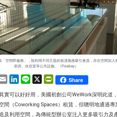
念主張「空間即服務」，除利用不同主題的裝潢風格吸引會員，亦在空間加入
廚房、休息室等公共設施。（Pixabay）
pp
eChat
Email
LinkedIn
Line
X
PrintFriendly
Share
其實可以好好用，美國初創公司WeWork深明此道
間（Coworking Spaces）租賃，但聰明地通過
造及利用空間，為傳統型辦公室注入更多吸引力及