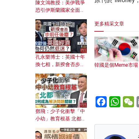
原刊於 iMon
陳文鴻教授：美伊戰爭
恐引伊斯蘭國家全面反
撲？ 俄羅斯欲聯合伊朗
更多精采文章
對付北約美國？
孔永樂博士：英國十年
換七相，新揆會否步前
韓國是個Meme市場
任後塵？脫歐後英國經
濟為何仍然低迷？
Facebook
WhatsA
W
鄧飛：少子化衝擊「中
小幼」教育根基 北都如
何成為解決問題關鍵？