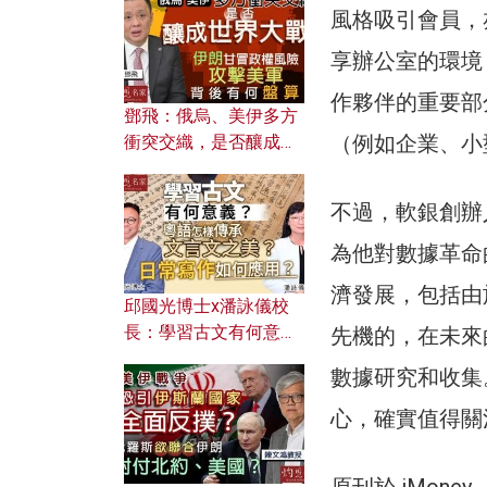
何避免遭AI演算法操
風格吸引會員，
控？
享辦公室的環境
作夥伴的重要部
鄧飛：俄烏、美伊多方
（例如企業、小
衝突交織，是否釀成世
界大戰？ 伊朗甘冒政權
風險攻擊美軍，背後有
不過，軟銀創辦
何盤算？
為他對數據革命
濟發展，包括由
邱國光博士x潘詠儀校
長：學習古文有何意
先機的，在未來
義？ 粵語怎樣傳承文言
數據研究和收集
文之美？ 日常寫作如何
應用？
心，確實值得關