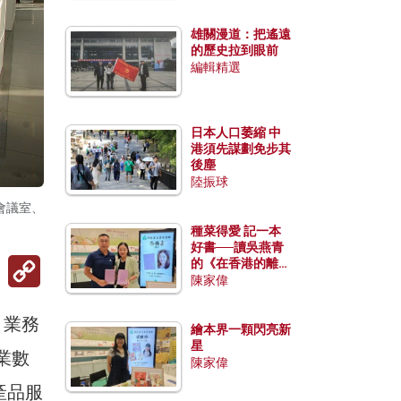
雄關漫道：把遙遠
的歷史拉到眼前
編輯精選
日本人口萎縮 中
港須先謀劃免步其
後塵
陸振球
會議室、
種菜得愛 記一本
好書──讀吳燕青
Copy
的《在香港的離島
Link
種菜》
陳家偉
，業務
繪本界一顆閃亮新
星
專業數
陳家偉
產品服