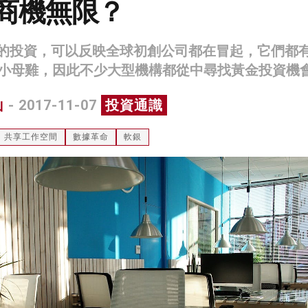
rk商機無限？
rk的投資，可以反映全球初創公司都在冒起，它們都
小母雞，因此不少大型機構都從中尋找黃金投資機
山
- 2017-11-07
投資通識
共享工作空間
數據革命
軟銀