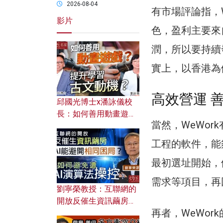
2026-08-04
有市場評論指，
影片
色，盈利主要來
潤，所以要持續
實上，以香港為
高效營運 
邱國光博士x潘詠儀校
長：如何善用動畫遊戲
當然，WeWor
提升學習古文動機？
工程的軟件，能
最初選址開始，
需求等項目，再
劉寧榮教授：互聯網的
開放反催生資訊繭房，
再者，WeWo
AI能避開相同困局？如