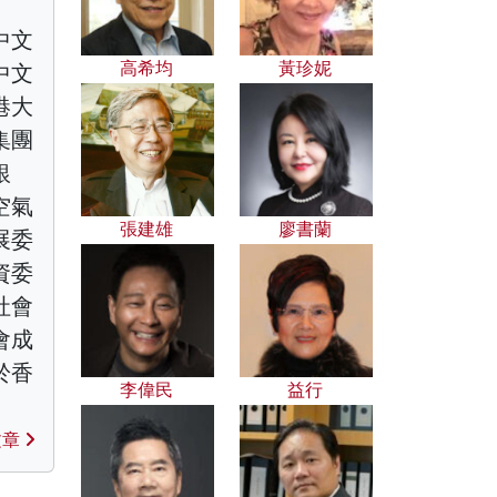
中文
高希均
黃珍妮
中文
港大
集團
銀
空氣
張建雄
廖書蘭
展委
資委
社會
會成
於香
李偉民
益行
文章