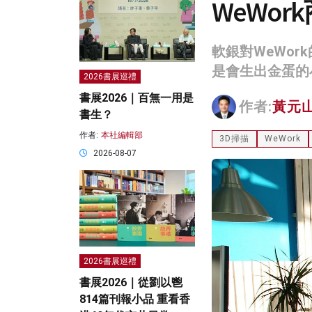
WeWo
軟銀對WeWo
是會生出金蛋的
2026書展巡禮
書展2026｜百無一用是
作者:
黃元
書生？
作者:
本社編輯部
3D掃描
WeWork
2026-08-07
2026書展巡禮
書展2026｜從劉以鬯
814篇刊報小品 重看香