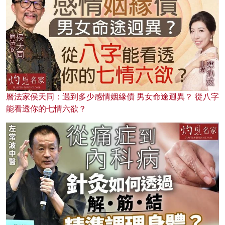
曆法家侯天同：遇到多少感情姻緣債 男女命途迥異？ 從八字
能看透你的七情六欲？