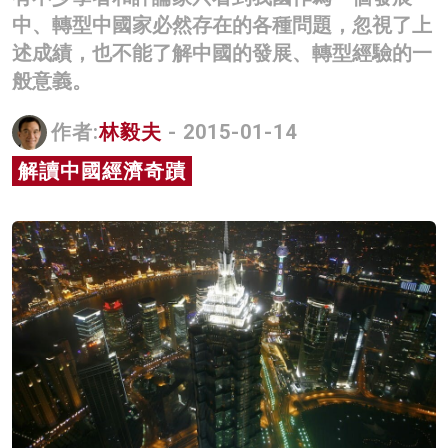
中、轉型中國家必然存在的各種問題，忽視了上
名家榜
述成績，也不能了解中國的發展、轉型經驗的一
灼見活動
般意義。
關於我們
作者:
林毅夫
- 2015-01-14
解讀中國經濟奇蹟