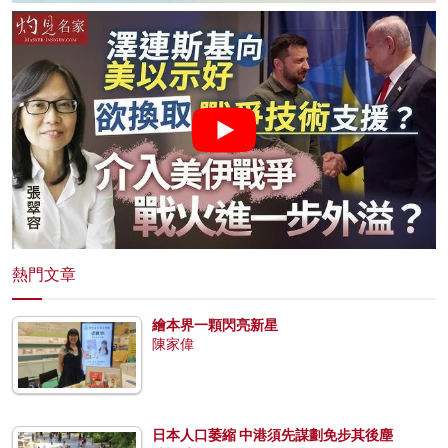
熱門文章
繪本界一顆閃亮新星
陳家偉
日本人口萎縮 中港須先謀劃免步其後塵