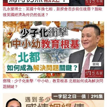
孔永樂博士：英國十年換七相，新揆會否步前任後塵？脫歐
後英國經濟為何仍然低迷？
鄧飛：少子化衝擊「中小幼」教育根基 北都如何成為解決問
題關鍵？