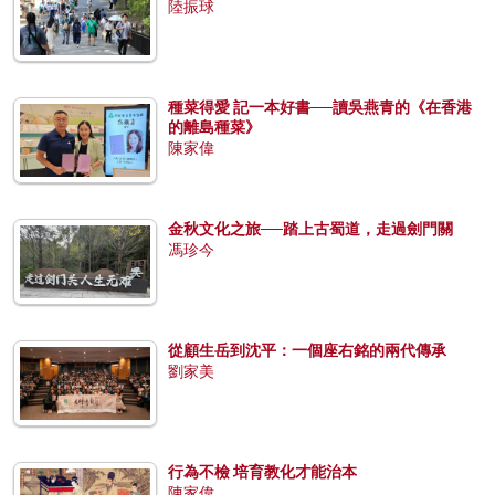
陸振球
種菜得愛 記一本好書──讀吳燕青的《在香港
的離島種菜》
陳家偉
金秋文化之旅──踏上古蜀道，走過劍門關
馮珍今
從顧生岳到沈平：一個座右銘的兩代傳承
劉家美
行為不檢 培育教化才能治本
陳家偉