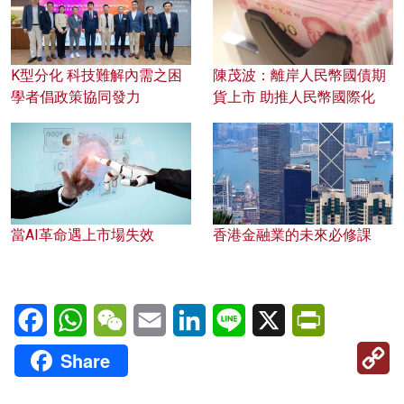
K型分化 科技難解內需之困
陳茂波：離岸人民幣國債期
學者倡政策協同發力
貨上市 助推人民幣國際化
當AI革命遇上市場失效
香港金融業的未來必修課
Facebook
WhatsApp
WeChat
Email
LinkedIn
Line
X
PrintFriendl
C
Share
Li