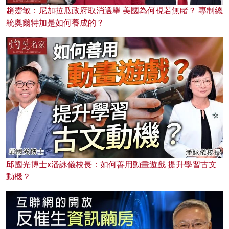
趙靈敏：尼加拉瓜政府取消選舉 美國為何視若無睹？ 專制總
統奧爾特加是如何養成的？
邱國光博士x潘詠儀校長：如何善用動畫遊戲 提升學習古文
動機？