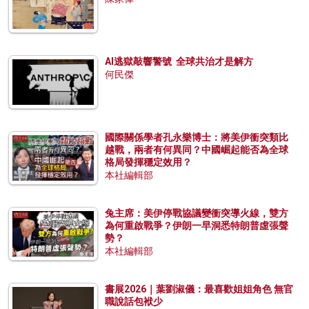
AI逃獄敲響警號 全球共治才是解方
何民傑
國際關係學者孔永樂博士：將美伊衝突類比
越戰，兩者有何異同？中國崛起能否為全球
格局發揮穩定效用？
本社編輯部
兔主席：美伊停戰協議變衝突導火線，雙方
為何重啟戰爭？伊朗一早洞悉特朗普虛張聲
勢？
本社編輯部
書展2026｜葉劉淑儀：最喜歡姐姐角色 無官
職說話包袱少