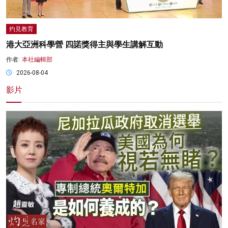
灼見教育
港大亞洲科學營 四諾獎得主與學生講解互動
作者:
本社編輯部
2026-08-04
影片