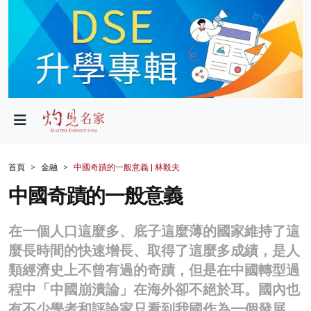
政局
教育
文化
財經
首頁
金融
中國奇蹟的一般意義 | 林毅夫
生活
中國奇蹟的一般意義
健康
在一個人口這麼多、底子這麼薄的國家維持了這
商業
麼長時間的快速增長、取得了這麼多成績，是人
類經濟史上不曾有過的奇蹟，但是在中國轉型過
科技
程中「中國崩潰論」在海外卻不絕於耳。國內也
影片
有不少學者和評論家只看到我國作為一個發展