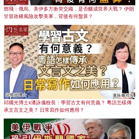
鄧飛：俄烏、美伊多方衝突交織，是否釀成世界大戰？ 伊朗
甘冒政權風險攻擊美軍，背後有何盤算？
邱國光博士x潘詠儀校長：學習古文有何意義？ 粵語怎樣傳
承文言文之美？ 日常寫作如何應用？