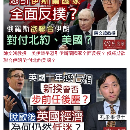
陳文鴻教授：美伊戰爭恐引伊斯蘭國家全面反撲？ 俄羅斯欲
聯合伊朗 對付北約美國？