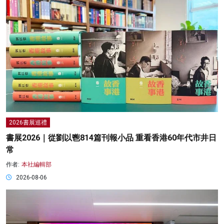
2026書展巡禮
書展2026｜從劉以鬯814篇刊報小品 重看香港60年代市井日
常
作者:
本社編輯部
2026-08-06