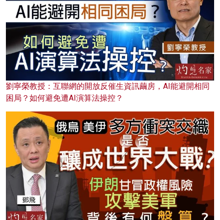
劉寧榮教授：互聯網的開放反催生資訊繭房，AI能避開相同
困局？如何避免遭AI演算法操控？