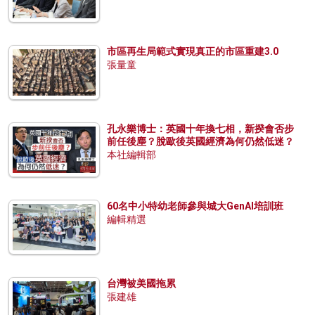
市區再生局範式實現真正的市區重建3.0
張量童
孔永樂博士：英國十年換七相，新揆會否步
前任後塵？脫歐後英國經濟為何仍然低迷？
本社編輯部
60名中小特幼老師參與城大GenAI培訓班
編輯精選
台灣被美國拖累
張建雄