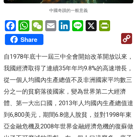
中國奇蹟的一般意義
Facebook
WhatsApp
WeChat
Email
LinkedIn
Line
X
PrintFriendl
C
Share
Li
自1978年底十一屆三中全會開始改革開放以來，
我國經濟取得了連續35年年均9.8%的高速增長，
從一個人均國內生產總值不及非洲國家平均數三
分之一的貧窮落後國家，變為世界第二大經濟
體、第一大出口國，2013年人均國內生產總值達
到6,800美元，期間6.8億人脫貧，並對1998年東
亞金融危機及2008年世界金融經濟危機的復蘇做