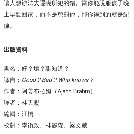
讓人想辦法去隱瞞所犯的錯。當你能說服孩子晚
上早點回家，而不是懲罰他，那你得到的就是紀
律。
出版資料
書名：好？壞？誰知道？
譯自：
Good？Bad？Who knows？
作者：阿姜布拉姆（Ajahn Brahm）
譯者：林天賜
編輯：汪橋
校對：李衎政、林麗森、梁文威