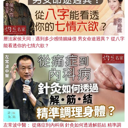
曆法家侯天同：遇到多少感情姻緣債 男女命途迥異？ 從八字
能看透你的七情六欲？
左常波中醫： 從痛症到內科病 針灸如何透過解筋結 精準調