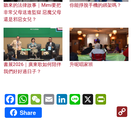
聽來的法律故事｜Mimi要把
你能掙脫手機的綁架嗎？
非常父母送進監獄 惡魔父母
還是邪惡女兒？
書展2026｜廣東歌如何陪伴
升呢唱家班
我們好好過日子？
Facebook
WhatsApp
WeChat
Email
LinkedIn
Line
X
PrintFriendl
C
Share
Li