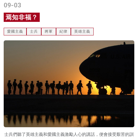
09-03
名家榜
焉知非福？
灼見活動
愛國主義
士兵
將軍
紀律
英雄主義
關於我們
士兵們聽了英雄主義和愛國主義激勵人心的講話，便會接受艱苦的訓