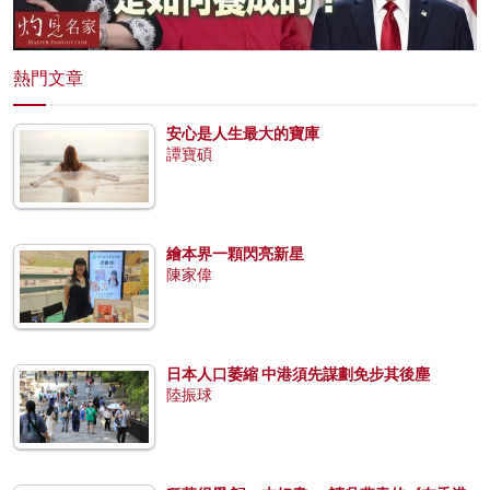
熱門文章
安心是人生最大的寶庫
譚寶碩
繪本界一顆閃亮新星
陳家偉
日本人口萎縮 中港須先謀劃免步其後塵
陸振球