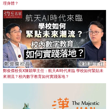
理身體？
鄭俊傑校長X陳穎華主任：航天AI時代來臨 學校如何緊貼未
來潮流？校內數字教育如何實踐落地？