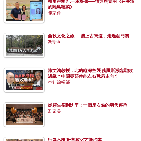
種菜得愛 記一本好書──讀吳燕青的《在香港
的離島種菜》
陳家偉
金秋文化之旅──踏上古蜀道，走過劍門關
馮珍今
陳文鴻教授：北約縱深空襲 俄羅斯瀕臨戰敗
邊緣？中國零部件能左右戰局走向？
本社編輯部
從顧生岳到沈平：一個座右銘的兩代傳承
劉家美
行為不檢 培育教化才能治本