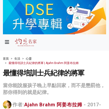
政局
教育
文化
財經
首頁
生活
心靈
最懂得培訓士兵紀律的將軍 | Ajahn Brahm 阿姜布拉姆
生活
最懂得培訓士兵紀律的將軍
健康
當你能說服孩子晚上早點回家，而不是懲罰他，
商業
那你得到的就是紀律。
科技
作者:
Ajahn Brahm 阿姜布拉姆
- 2017-
影片