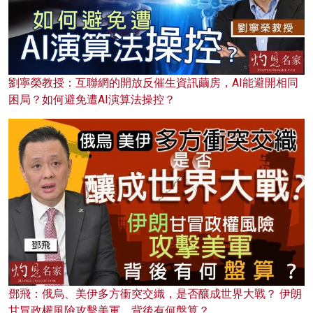
劉寧榮教授：互聯網的開放反催生資訊繭房，AI能避開相同
困局？如何避免遭AI演算法操控？
鄧飛：俄烏、美伊多方衝突交織，是否釀成世界大戰？ 伊朗
甘冒政權風險攻擊美軍，背後有何盤算？