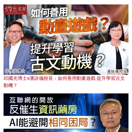
邱國光博士x潘詠儀校長：如何善用動畫遊戲 提升學習古文
動機？