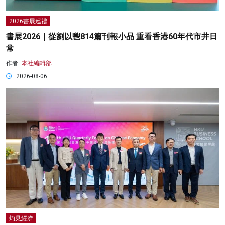
2026書展巡禮
書展2026｜從劉以鬯814篇刊報小品 重看香港60年代市井日
常
作者:
本社編輯部
2026-08-06
灼見經濟