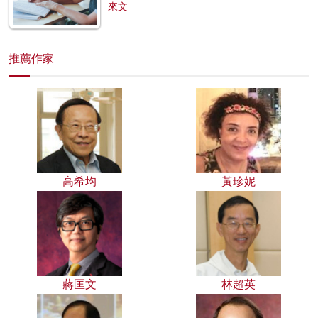
來文
推薦作家
高希均
黃珍妮
蔣匡文
林超英