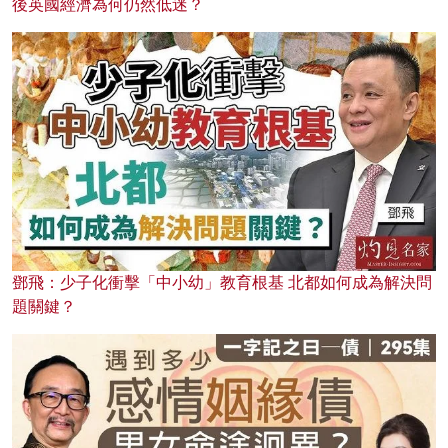
後英國經濟為何仍然低迷？
鄧飛：少子化衝擊「中小幼」教育根基 北都如何成為解決問
題關鍵？