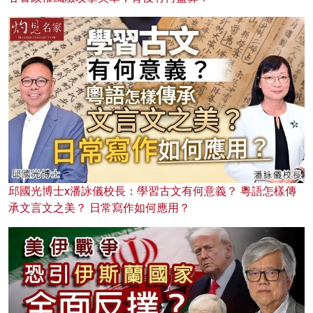
邱國光博士x潘詠儀校長：學習古文有何意義？ 粵語怎樣傳
承文言文之美？ 日常寫作如何應用？