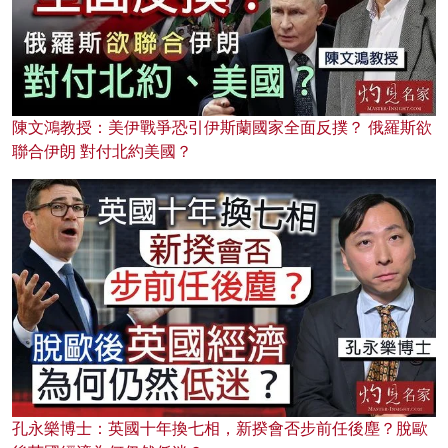
陳文鴻教授：美伊戰爭恐引伊斯蘭國家全面反撲？ 俄羅斯欲
聯合伊朗 對付北約美國？
孔永樂博士：英國十年換七相，新揆會否步前任後塵？脫歐