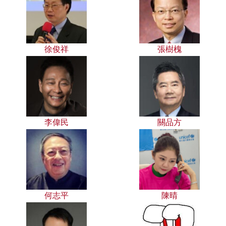
徐俊祥
張樹槐
李偉民
關品方
何志平
陳晴