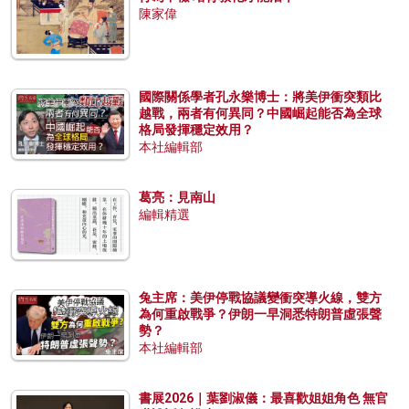
陳家偉
國際關係學者孔永樂博士：將美伊衝突類比
越戰，兩者有何異同？中國崛起能否為全球
格局發揮穩定效用？
本社編輯部
葛亮：見南山
編輯精選
兔主席：美伊停戰協議變衝突導火線，雙方
為何重啟戰爭？伊朗一早洞悉特朗普虛張聲
勢？
本社編輯部
書展2026｜葉劉淑儀：最喜歡姐姐角色 無官