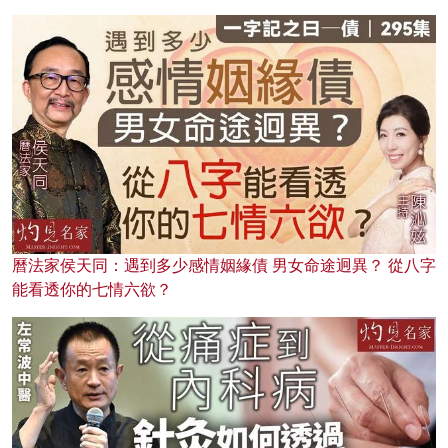
曆法家侯天同：遇到多少感情姻緣債 男女命途迥異？ 從八字
能看透你的七情六欲？