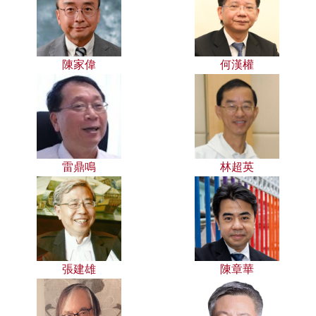
陳家偉
何漢權
雷鼎鳴
林超英
張建雄
陳章華