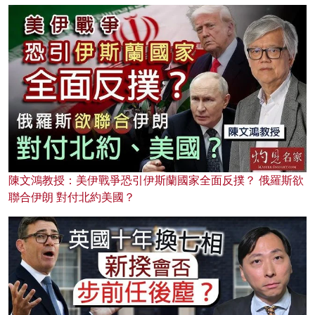
陳文鴻教授：美伊戰爭恐引伊斯蘭國家全面反撲？ 俄羅斯欲
聯合伊朗 對付北約美國？