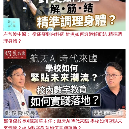
左常波中醫： 從痛症到內科病 針灸如何透過解筋結 精準調
理身體？
鄭俊傑校長X陳穎華主任：航天AI時代來臨 學校如何緊貼未
來潮流？校內數字教育如何實踐落地？