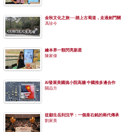
金秋文化之旅──踏上古蜀道，走過劍門關
馮珍今
繪本界一顆閃亮新星
陳家偉
AI發展美國搞小院高牆 中國推多邊合作
關品方
從顧生岳到沈平：一個座右銘的兩代傳承
劉家美