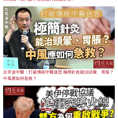
左常波中醫：打破傳統中醫迷思 極簡針灸能治頭暈、胃脹？
中風應如何急救？