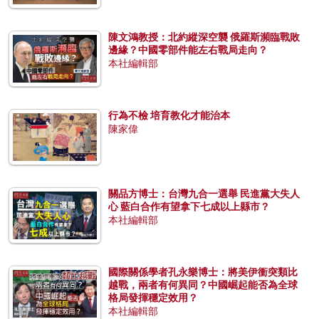
陳文鴻教授：北約縱深空襲 俄羅斯瀕臨戰敗
邊緣？中國零部件能左右戰局走向？
本社編輯部
行為不檢 培育教化才能治本
陳家偉
關品方博士：台灣九合一選舉 民進黨大失人
心 藍白合作有望拿下七成以上縣市？
本社編輯部
國際關係學者孔永樂博士：將美伊衝突類比
越戰，兩者有何異同？中國崛起能否為全球
格局發揮穩定效用？
本社編輯部