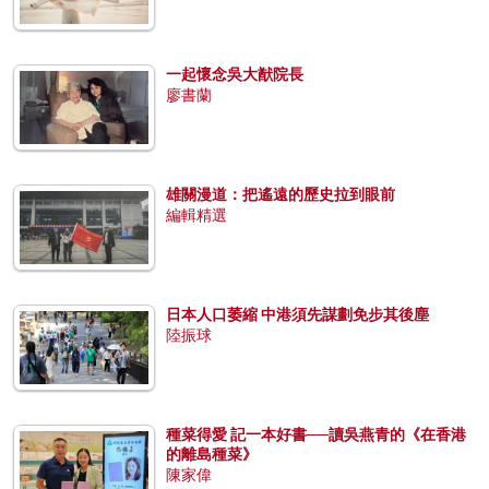
一起懷念吳大猷院長
廖書蘭
雄關漫道：把遙遠的歷史拉到眼前
編輯精選
日本人口萎縮 中港須先謀劃免步其後塵
陸振球
種菜得愛 記一本好書──讀吳燕青的《在香港
的離島種菜》
陳家偉