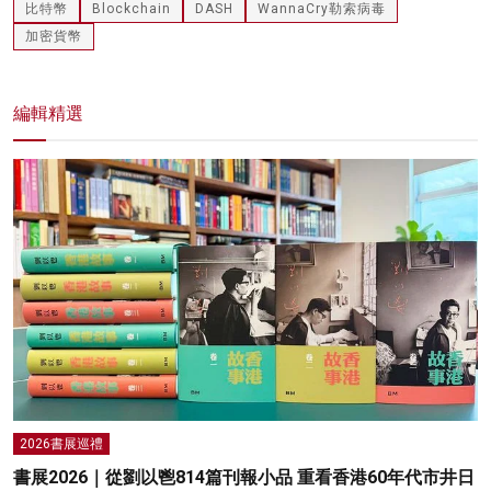
比特幣
Blockchain
DASH
WannaCry勒索病毒
加密貨幣
編輯精選
2026書展巡禮
書展2026｜從劉以鬯814篇刊報小品 重看香港60年代市井日