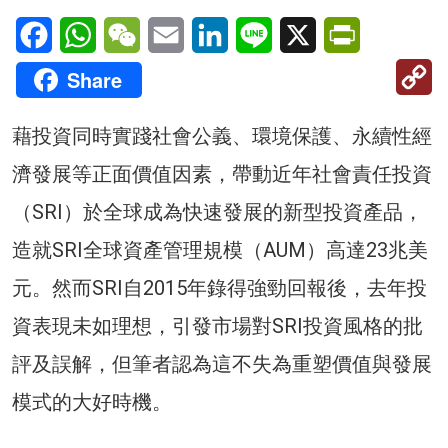
Facebook
WhatsApp
WeChat
Email
LinkedIn
Line
X
PrintFriendl
C
Share
Li
藉投資同時實踐社會公義、環境保護、永續性經
濟發展等正面價值因素，帶動近年社會責任投資
（SRI）於全球成為快速發展的新型投資產品，
造就SRI全球資產管理規模（AUM）高達23兆美
元。然而SRI自2015年錄得強勁回報後，去年投
資表現未如理想，引發市場對SRI投資風格的批
評及誤解，但筆者認為這不失為重塑價值與發展
模式的大好時機。