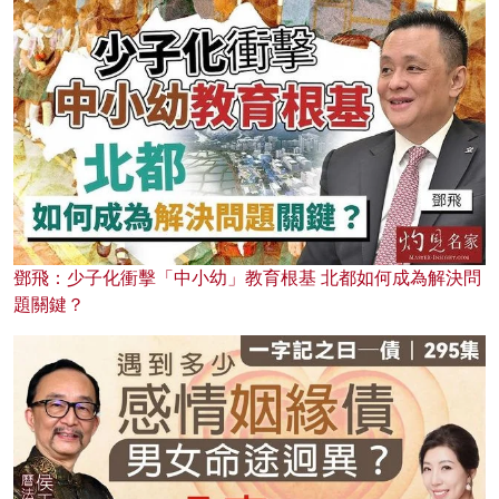
鄧飛：少子化衝擊「中小幼」教育根基 北都如何成為解決問
題關鍵？