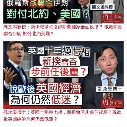
陳文鴻教授：美伊戰爭恐引伊斯蘭國家全面反撲？ 俄羅斯欲
聯合伊朗 對付北約美國？
孔永樂博士：英國十年換七相，新揆會否步前任後塵？脫歐
後英國經濟為何仍然低迷？