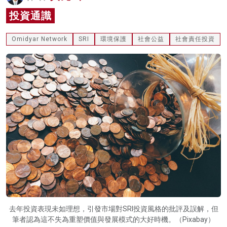
名家榜
投資通識
灼見活動
Omidyar Network
SRI
環境保護
社會公益
社會責任投資
關於我們
去年投資表現未如理想，引發市場對SRI投資風格的批評及誤解，但
筆者認為這不失為重塑價值與發展模式的大好時機。（Pixabay）