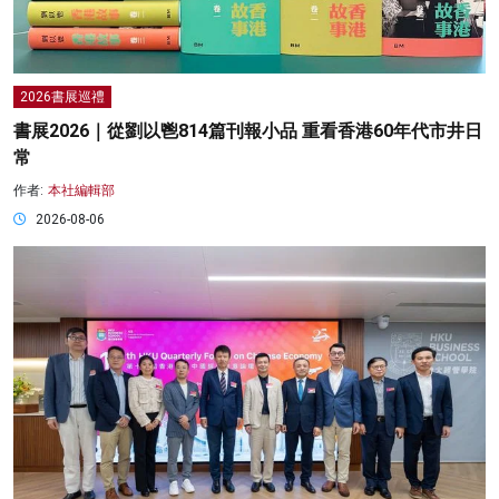
2026書展巡禮
書展2026｜從劉以鬯814篇刊報小品 重看香港60年代市井日
常
作者:
本社編輯部
2026-08-06