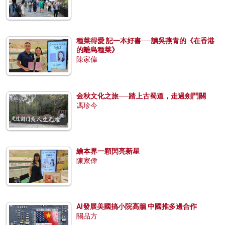
種菜得愛 記一本好書──讀吳燕青的《在香港
的離島種菜》
陳家偉
金秋文化之旅──踏上古蜀道，走過劍門關
馮珍今
繪本界一顆閃亮新星
陳家偉
AI發展美國搞小院高牆 中國推多邊合作
關品方