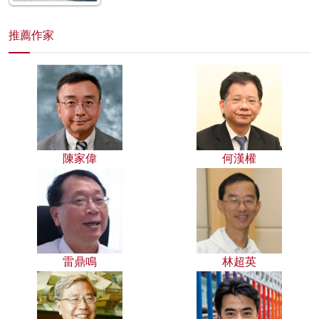
推薦作家
陳家偉
何漢權
雷鼎鳴
林超英