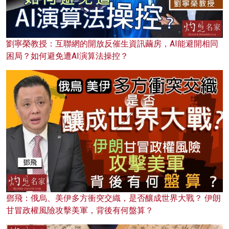
劉寧榮教授：互聯網的開放反催生資訊繭房，AI能避開相同
困局？如何避免遭AI演算法操控？
鄧飛：俄烏、美伊多方衝突交織，是否釀成世界大戰？ 伊朗
甘冒政權風險攻擊美軍，背後有何盤算？