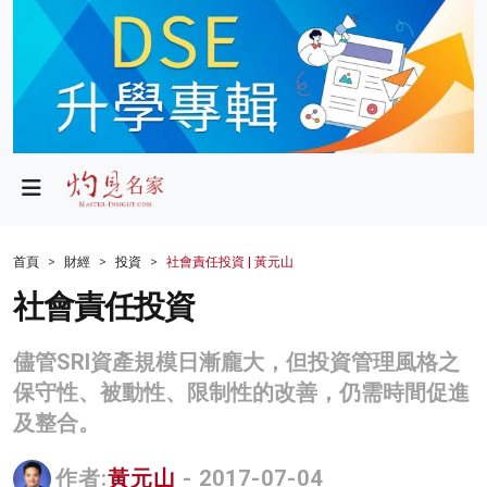
政局
教育
文化
財經
首頁
財經
投資
社會責任投資 | 黃元山
生活
社會責任投資
健康
儘管SRI資產規模日漸龐大，但投資管理風格之
商業
保守性、被動性、限制性的改善，仍需時間促進
及整合。
科技
影片
作者:
黃元山
- 2017-07-04