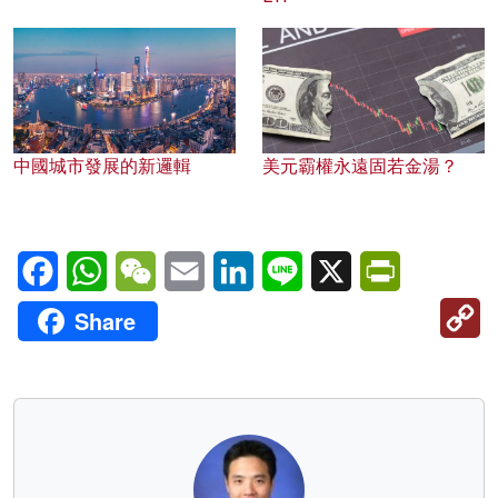
中國城市發展的新邏輯
美元霸權永遠固若金湯？
Facebook
WhatsApp
WeChat
Email
LinkedIn
Line
X
PrintFriendl
C
Share
Li