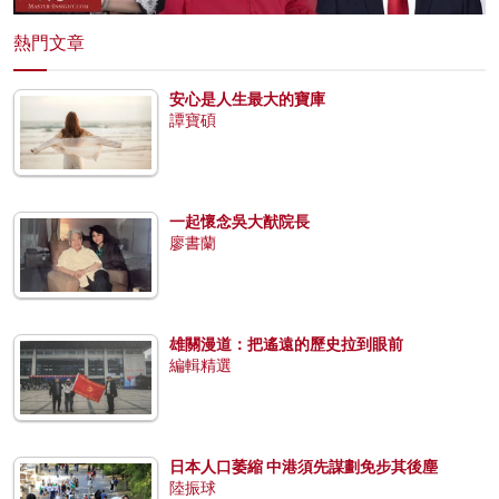
熱門文章
安心是人生最大的寶庫
譚寶碩
一起懷念吳大猷院長
廖書蘭
雄關漫道：把遙遠的歷史拉到眼前
編輯精選
日本人口萎縮 中港須先謀劃免步其後塵
陸振球