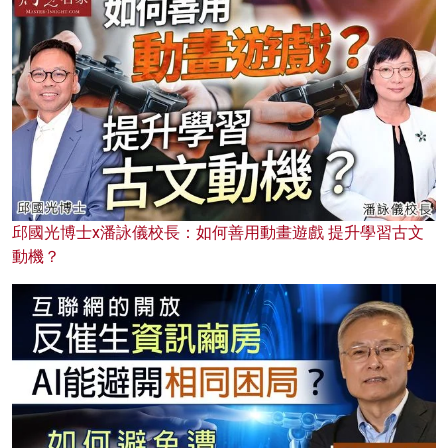
邱國光博士x潘詠儀校長：如何善用動畫遊戲 提升學習古文
動機？