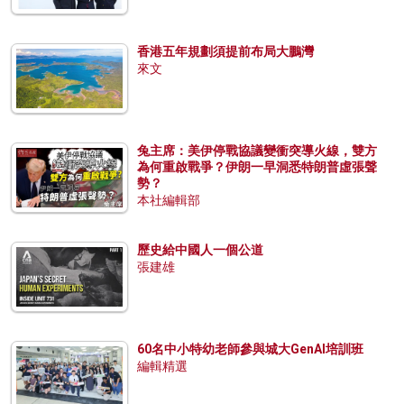
香港五年規劃須提前布局大鵬灣
來文
兔主席：美伊停戰協議變衝突導火線，雙方
為何重啟戰爭？伊朗一早洞悉特朗普虛張聲
勢？
本社編輯部
歷史給中國人一個公道
張建雄
60名中小特幼老師參與城大GenAI培訓班
編輯精選