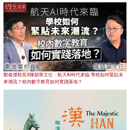
鄭俊傑校長X陳穎華主任：航天AI時代來臨 學校如何緊貼未
來潮流？校內數字教育如何實踐落地？