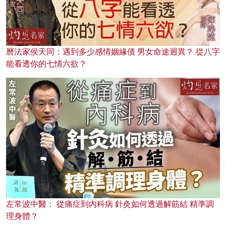
曆法家侯天同：遇到多少感情姻緣債 男女命途迥異？ 從八字
能看透你的七情六欲？
左常波中醫： 從痛症到內科病 針灸如何透過解筋結 精準調
理身體？