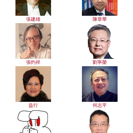
張建雄
陳章華
張灼祥
劉寧榮
益行
何志平