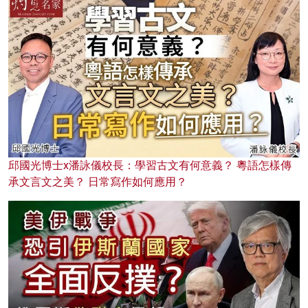
邱國光博士x潘詠儀校長：學習古文有何意義？ 粵語怎樣傳
承文言文之美？ 日常寫作如何應用？