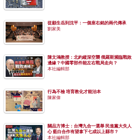
從顧生岳到沈平：一個座右銘的兩代傳承
劉家美
陳文鴻教授：北約縱深空襲 俄羅斯瀕臨戰敗
邊緣？中國零部件能左右戰局走向？
本社編輯部
行為不檢 培育教化才能治本
陳家偉
關品方博士：台灣九合一選舉 民進黨大失人
心 藍白合作有望拿下七成以上縣市？
本社編輯部