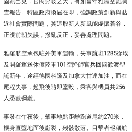
固執己見，官民分岐之大，有如當年雅羅空難調
查報告。特區政府換屆在即，強調政策創新與貼
近社會實際問題，冀這股新人新風能虛懷若谷，
正視前朝失誤，撥亂反正，妥善處理問題。
雅羅航空承包駐外美軍運輸，失事航班1285從埃
及開羅運送休假陸軍101空降師官兵回國歡渡聖
誕新年，途經德國科隆及加拿大甘達加油，而在
尾程失事，起飛後隨即墜毀，乘客與機員共256
人悉數彌難。
事發在午夜後，肇事地點距離跑道尾約270米，
機身直墮地面後斷裂，殘骸散落。目擊者報稱航