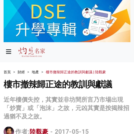
政局
教育
文化
財經
首頁
財經
地產
樓市撤辣歸正途的教訓與獻議 | 陸觀豪
生活
樓市撤辣歸正途的教訓與獻議
健康
近年樓價失控，其實並非坊間所言乃市場出現
商業
「炒賣」或「泡沫」之故，元凶其實是按揭辣招
過猶不及之故。
科技
影片
作者:
陸觀豪
- 2017-05-15