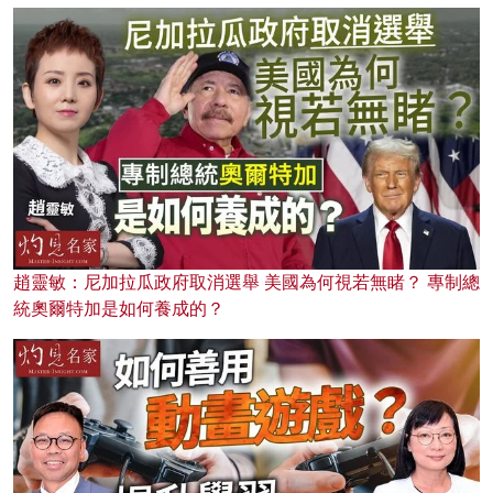
趙靈敏：尼加拉瓜政府取消選舉 美國為何視若無睹？ 專制總
統奧爾特加是如何養成的？