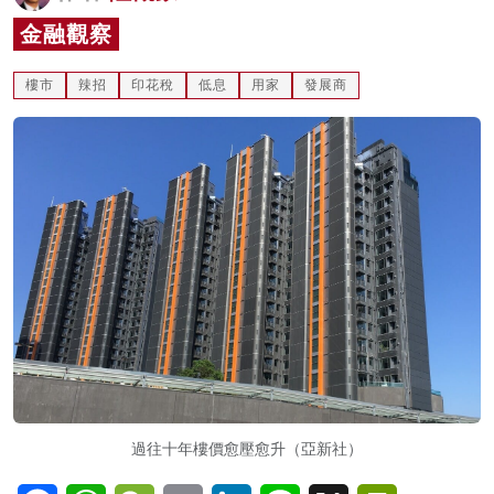
名家榜
金融觀察
灼見活動
樓市
辣招
印花稅
低息
用家
發展商
關於我們
過往十年樓價愈壓愈升（亞新社）
Facebook
WhatsApp
WeChat
Email
LinkedIn
Line
X
PrintFriendl