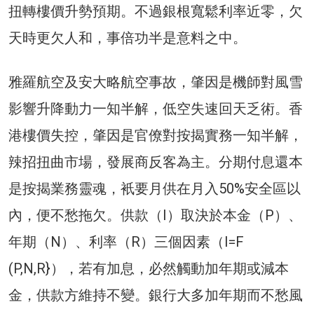
扭轉樓價升勢預期。不過銀根寬鬆利率近零，欠
天時更欠人和，事倍功半是意料之中。
雅羅航空及安大略航空事故，肇因是機師對風雪
影響升降動力一知半解，低空失速回天乏術。香
港樓價失控，肇因是官僚對按揭實務一知半解，
辣招扭曲市場，發展商反客為主。分期付息還本
是按揭業務靈魂，衹要月供在月入50%安全區以
內，便不愁拖欠。供款（I）取決於本金（P）、
年期（N）、利率（R）三個因素（I=F
(P,N,R}），若有加息，必然觸動加年期或減本
金，供款方維持不變。銀行大多加年期而不愁風