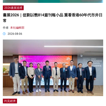
2026書展巡禮
書展2026｜從劉以鬯814篇刊報小品 重看香港60年代市井日
常
作者:
本社編輯部
2026-08-06
灼見經濟