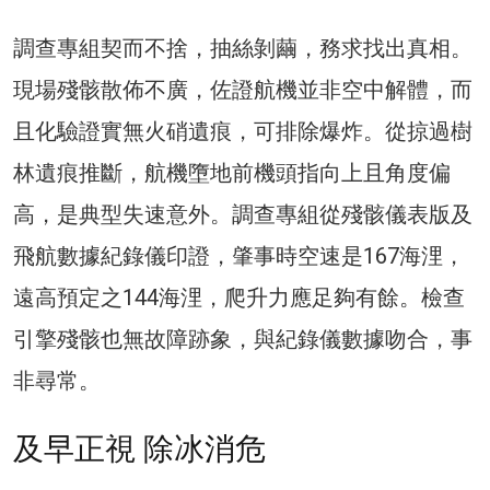
調查專組契而不捨，抽絲剝繭，務求找出真相。
現場殘骸散佈不廣，佐證航機並非空中解體，而
且化驗證實無火硝遺痕，可排除爆炸。從掠過樹
林遺痕推斷，航機墮地前機頭指向上且角度偏
高，是典型失速意外。調查專組從殘骸儀表版及
飛航數據紀錄儀印證，肇事時空速是167海浬，
遠高預定之144海浬，爬升力應足夠有餘。檢查
引擎殘骸也無故障跡象，與紀錄儀數據吻合，事
非尋常。
及早正視 除冰消危