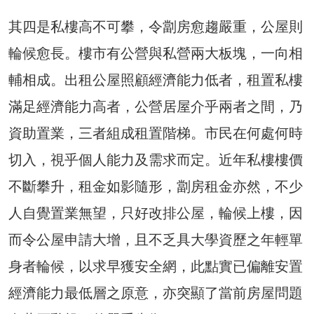
其四是私樓高不可攀，令劏房愈趨嚴重，公屋則
輪候愈長。樓市有公營與私營兩大板塊，一向相
輔相成。出租公屋照顧經濟能力低者，租置私樓
滿足經濟能力高者，公營居屋介乎兩者之間，乃
資助置業，三者組成租置階梯。市民在何處何時
切入，視乎個人能力及需求而定。近年私樓樓價
不斷攀升，租金如影隨形，劏房租金亦然，不少
人自覺置業無望，只好改排公屋，輪候上樓，因
而令公屋申請大增，且不乏具大學資歷之年輕單
身者輪候，以求早獲安全網，此點實已偏離安置
經濟能力最低層之原意，亦突顯了當前房屋問題