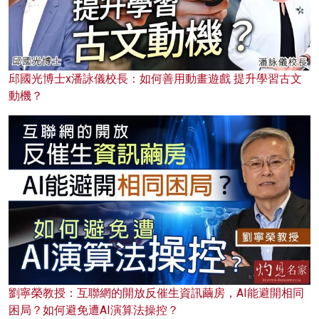
邱國光博士x潘詠儀校長：如何善用動畫遊戲 提升學習古文
動機？
劉寧榮教授：互聯網的開放反催生資訊繭房，AI能避開相同
困局？如何避免遭AI演算法操控？