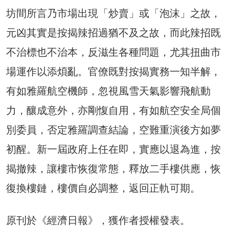
坊間所言乃市場出現「炒賣」或「泡沫」之故，
元凶其實是按揭辣招過猶不及之故，而此辣招既
不治標也不治本，反滋生各種問題，尤其扭曲市
場運作以添煩亂。官僚既對按揭實務一知半解，
有如雅羅航空機師，忽視風雪天氣影響飛航動
力，釀成意外，亦剛愎自用，有如航空安全局個
別委員，否定雅羅調查結論，空難重演後方如夢
初醒。新一屆政府上任在即，實應以退為進，按
揭撤辣，讓樓市恢復常態，釋放二手樓供應，恢
復換樓鏈，樓價自必調整，返回正軌可期。
原刊於《經濟日報》，獲作者授權發表。