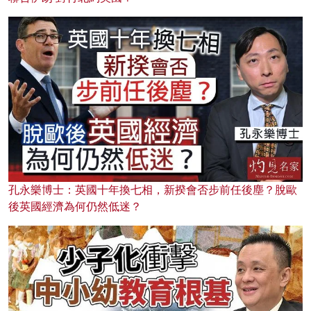
孔永樂博士：英國十年換七相，新揆會否步前任後塵？脫歐
後英國經濟為何仍然低迷？