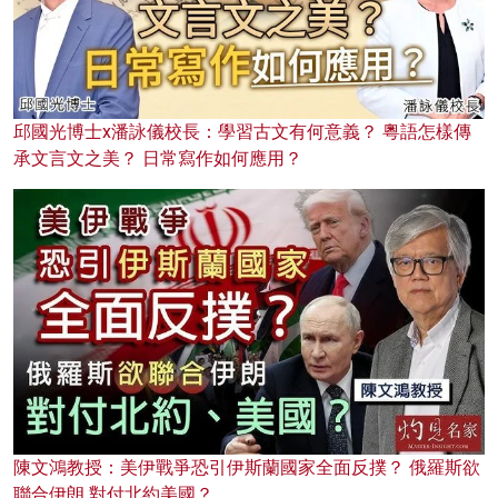
邱國光博士x潘詠儀校長：學習古文有何意義？ 粵語怎樣傳
承文言文之美？ 日常寫作如何應用？
陳文鴻教授：美伊戰爭恐引伊斯蘭國家全面反撲？ 俄羅斯欲
聯合伊朗 對付北約美國？