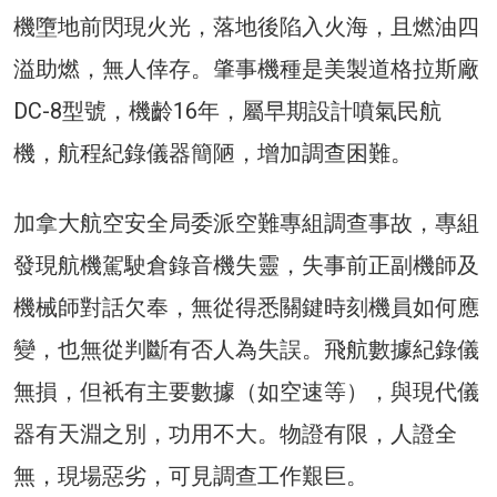
機墮地前閃現火光，落地後陷入火海，且燃油四
溢助燃，無人倖存。肇事機種是美製道格拉斯廠
DC-8型號，機齡16年，屬早期設計噴氣民航
機，航程紀錄儀器簡陋，增加調查困難。
加拿大航空安全局委派空難專組調查事故，專組
發現航機駕駛倉錄音機失靈，失事前正副機師及
機械師對話欠奉，無從得悉關鍵時刻機員如何應
變，也無從判斷有否人為失誤。飛航數據紀錄儀
無損，但衹有主要數據（如空速等），與現代儀
器有天淵之別，功用不大。物證有限，人證全
無，現場惡劣，可見調查工作艱巨。