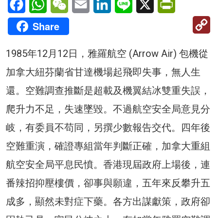
C
Share
Li
1985年12月12日，雅羅航空 (Arrow Air) 包機從
加拿大紐芬蘭省甘達機場起飛即失事，無人生
還。空難調查推斷是超載及機翼結冰雙重失誤，
爬升力不足，失速墜毀。不過航空安全局意見分
岐，有委員不苟同，另撰少數報告交代。四年後
空難重演，確證專組當年判斷正確，加拿大重組
航空安全局平息民憤。香港現屆政府上場後，連
番辣招抑壓樓價，卻事與願違，五年來反攀升五
成多，顯然未對症下藥。各方出謀獻策，政府卻