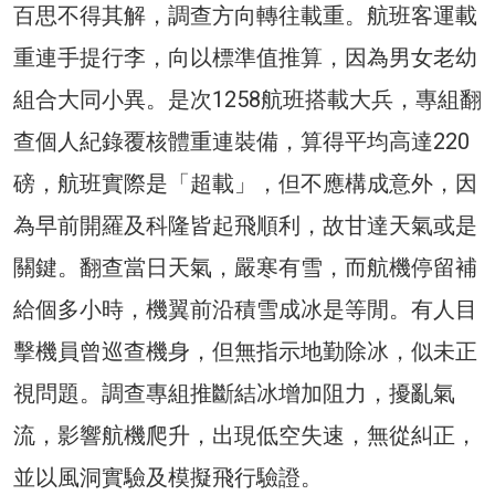
百思不得其解，調查方向轉往載重。航班客運載
重連手提行李，向以標準值推算，因為男女老幼
組合大同小異。是次1258航班搭載大兵，專組翻
查個人紀錄覆核體重連裝備，算得平均高達220
磅，航班實際是「超載」，但不應構成意外，因
為早前開羅及科隆皆起飛順利，故甘達天氣或是
關鍵。翻查當日天氣，嚴寒有雪，而航機停留補
給個多小時，機翼前沿積雪成冰是等閒。有人目
擊機員曾巡查機身，但無指示地勤除冰，似未正
視問題。調查專組推斷結冰增加阻力，擾亂氣
流，影響航機爬升，出現低空失速，無從糾正，
並以風洞實驗及模擬飛行驗證。