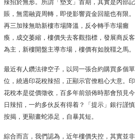
辣招於無形。所謂「墊支」首期，其實是內部記
賬，無需融資周轉，即使影響資金回籠也有限。
再三加辣無助新樓市場降溫，反令轉手市場癱
瘓，成交萎縮，樓價失去客觀指標，發展商反客
為主，新樓開盤主導市場，樓價有如脫韁之馬。
最近有人鑽法律空子，以同一張合約購買多個單
位，繞過印花稅辣招，正顯示官僚粗心大意。印
花稅本是從價徵收，百多年前頒佈時那會預見今
日辣招，一約多伙反有得着？「提示」銀行謹慎
按揭，更顯畫蛇添足，自暴其短。
綜合而言，我們認為，近年樓價失控，其實並非