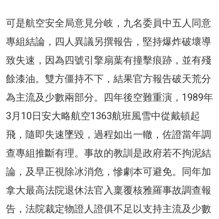
可是航空安全局意見分岐，九名委員中五人同意
專組結論，四人異議另撰報告，堅持爆炸破壞導
致失速，因為四號引擎扇葉有撞擊痕跡，並有殘
餘漆油。雙方僵持不下，結果官方報告破天荒分
為主流及少數兩部分。四年後空難重演，1989年
3月10日安大略航空1363航班風雪中從戴頓起
飛，隨即失速墜毀，過程如出一轍，佐證當年調
查專組推斷有理。事故的教訓是政府若不拘泥結
論，及早正視除冰消危，慘劇本可避免。同年加
拿大最高法院退休法官入稟覆核雅羅事故調查報
告，法院裁定物證人證俱不足以支持主流及少數