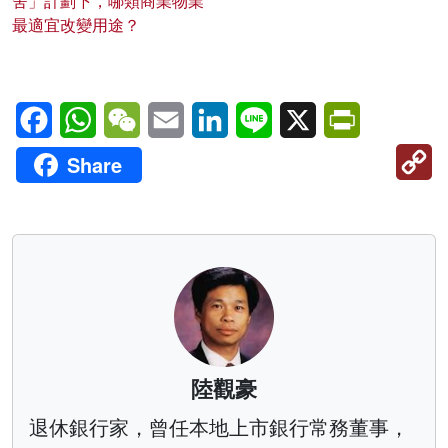
舍」計劃下，哪類商業物業
最適宜改變用途？
Facebook
WhatsApp
WeChat
Email
LinkedIn
Line
X
PrintFriendl
C
Share
Li
陸觀豪
退休銀行家，曾任本地上市銀行常務董事，