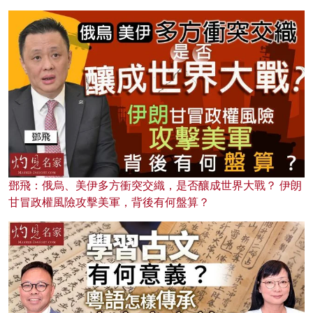
鄧飛：俄烏、美伊多方衝突交織，是否釀成世界大戰？ 伊朗
甘冒政權風險攻擊美軍，背後有何盤算？