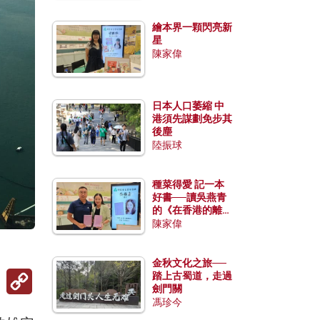
繪本界一顆閃亮新
星
陳家偉
日本人口萎縮 中
港須先謀劃免步其
後塵
陸振球
種菜得愛 記一本
好書──讀吳燕青
的《在香港的離島
種菜》
陳家偉
金秋文化之旅──
Copy
踏上古蜀道，走過
Link
劍門關
馮珍今