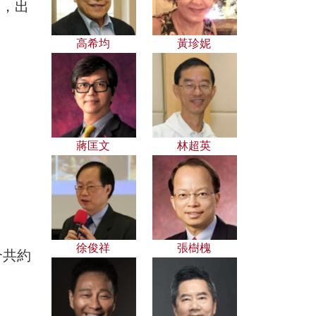
%，出
高希均
黃珍妮
；
蔣匡文
林超英
徐俊祥
張樹槐
合共約