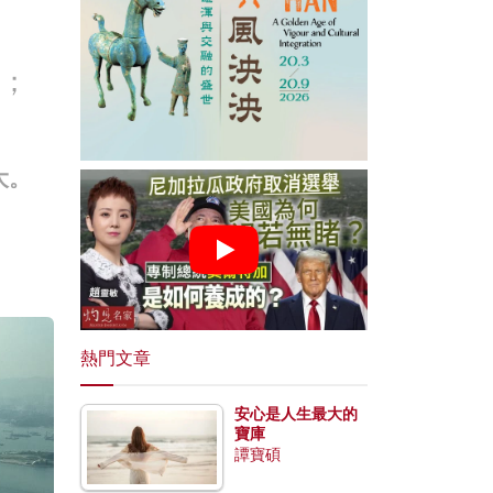
0；
大。
熱門文章
安心是人生最大的
寶庫
譚寶碩