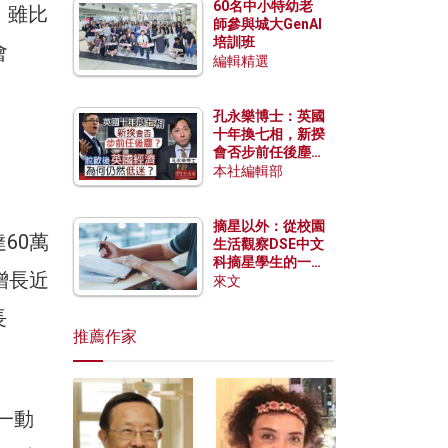
60名中小特幼老
，雖比
師參與城大GenAI
培訓班
會
編輯精選
孔永樂博士：英國
十年換七相，新揆
會否步前任後塵？
脫歐後英國經濟為
本社編輯部
何仍然低迷？
摘星以外：從校園
60萬
生活觀察DSE中文
科摘星學生的一點
增長近
特質
來文
長
推薦作家
一動