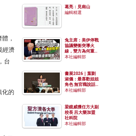
發揮穩定效用？
葛亮：見南山
編輯精選
濟體，
兔主席：美伊停戰
協議變衝突導火
模經濟
線，雙方為何重啟
戰爭？伊朗一早洞
本社編輯部
，台
悉特朗普虛張聲
勢？
書展2026｜葉劉
淑儀：最喜歡姐姐
角色 無官職說話
包袱少
本社編輯部
鎮化的
梁鏡威獲任方大副
校長 呂大樂加盟
社科院
本社編輯部