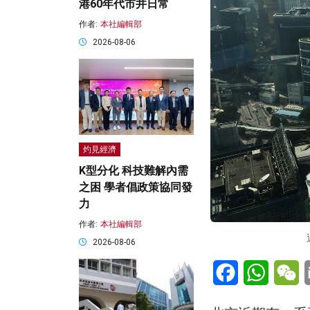
港60年代市井日常
作者:
本社編輯部
2026-08-06
灼見經濟
K型分化 科技難解內需
之困 學者倡政策協同發
力
作者:
本社編輯部
2026-08-06
Facebook
WhatsA
W