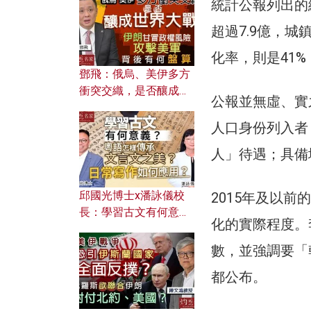
何避免遭AI演算法操
統計公報列出的總
控？
超過7.9億，
化率，則是41
鄧飛：俄烏、美伊多方
衝突交織，是否釀成世
公報並無虛、實
界大戰？ 伊朗甘冒政權
風險攻擊美軍，背後有
人口身份列入者
何盤算？
人」待遇；具備
邱國光博士x潘詠儀校
2015年及以
長：學習古文有何意
化的實際程度。
義？ 粵語怎樣傳承文言
文之美？ 日常寫作如何
數，並強調要「
應用？
都公布。