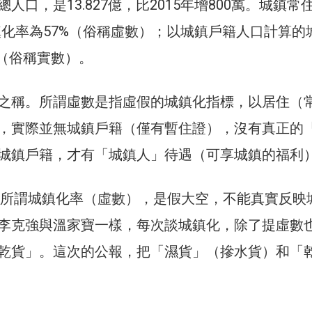
人口，是13.827億，比2015年增800萬。城鎮常
城鎮化率為57%（俗稱虛數）；以城鎮戶籍人口計算的
%（俗稱實數）。
之稱。所謂虛數是指虛假的城鎮化指標，以居住（
，實際並無城鎮戶籍（僅有暫住證），沒有真正的
城鎮戶籍，才有「城鎮人」待遇（可享城鎮的福利
前的所謂城鎮化率（虛數），是假大空，不能真實反映
李克強與溫家寶一樣，每次談城鎮化，除了提虛數
乾貨」。這次的公報，把「濕貨」（摻水貨）和「