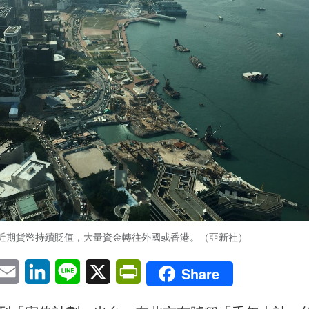
近期貨幣持續貶值，大量資金轉往外國或香港。（亞新社）
pp
eChat
Email
LinkedIn
Line
X
PrintFriendly
Share