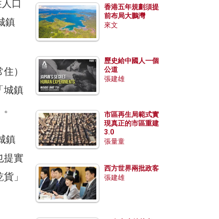
住人口
香港五年規劃須提
前布局大鵬灣
城鎮
來文
歷史給中國人一個
常住）
公道
張建雄
「城鎮
）。
市區再生局範式實
現真正的市區重建
3.0
城鎮
張量童
也提實
西方世界兩批政客
乾貨」
張建雄