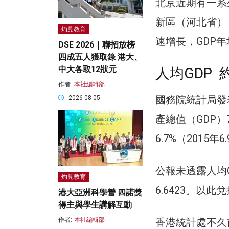
北京近期有一系
新區（河北省）
灼見教育
速增長，GDP年
DSE 2026｜聯招放榜
四成五人獲取錄 港大、
中大各取12狀元
人均GDP 
作者:
本社編輯部
國務院統計局發
2026-08-05
產總值（GDP）7
6.7%（2015年
公報未透露人均
灼見教育
6.6423。以此
港大亞洲科學營 四諾獎
得主與學生講解互動
香港統計處不久
作者:
本社編輯部