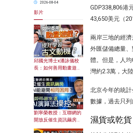
2026-08-04
GDP338,80
影片
43,650美元（20
兩岸三地的經濟
外匯儲備總量、
體。但是，人均
邱國光博士x潘詠儀校
長：如何善用動畫遊戲
灣約2.3萬，大陸
提升學習古文動機？
北京今年的統計
數據，過去只列
劉寧榮教授：互聯網的
濕貨或乾貨
開放反催生資訊繭房，
AI能避開相同困局？如