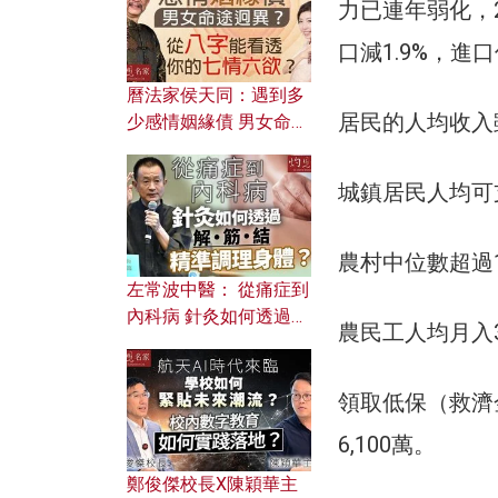
力已連年弱化，2
口減1.9%，進口
曆法家侯天同：遇到多
居民的人均收入
少感情姻緣債 男女命途
迥異？ 從八字能看透你
的七情六欲？
城鎮居民人均可支
農村中位數超過1
左常波中醫： 從痛症到
內科病 針灸如何透過解
農民工人均月入3
筋結 精準調理身體？
領取低保（救濟金
6,100萬。
鄭俊傑校長X陳穎華主