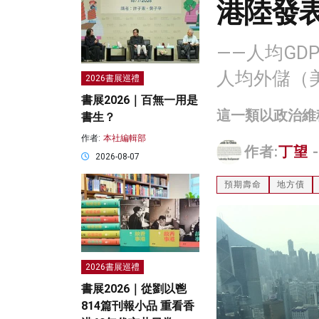
港陸發表
——人均GD
人均外儲（美
2026書展巡禮
書展2026｜百無一用是
這一類以政治維
書生？
作者:
本社編輯部
作者:
丁望
-
2026-08-07
預期壽命
地方債
2026書展巡禮
書展2026｜從劉以鬯
814篇刊報小品 重看香