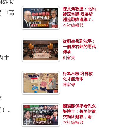
的雄安
陳文鴻教授：北約
持中高
縱深空襲 俄羅斯
瀕臨戰敗邊緣？中
國零部件能左右戰
本社編輯部
局走向？
從顧生岳到沈平：
一個座右銘的兩代
傳承
內生
劉家美
行為不檢 培育教
化才能治本
陳家偉
率
國際關係學者孔永
美元）。
樂博士：將美伊衝
突類比越戰，兩者
有何異同？中國崛
本社編輯部
起能否為全球格局