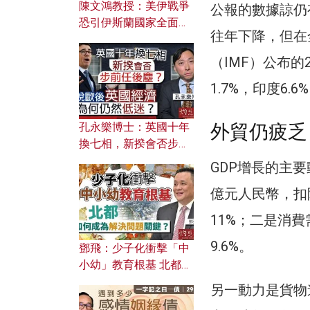
陳文鴻教授：美伊戰爭
公報的數據諒仍
恐引伊斯蘭國家全面反
往年下降，但在
撲？ 俄羅斯欲聯合伊朗
對付北約美國？
（IMF）公布的2
1.7%，印度6
外貿仍疲乏 
孔永樂博士：英國十年
換七相，新揆會否步前
任後塵？脫歐後英國經
GDP增長的主
濟為何仍然低迷？
億元人民幣，扣
11%；二是消
9.6%。
鄧飛：少子化衝擊「中
小幼」教育根基 北都如
何成為解決問題關鍵？
另一動力是貨物