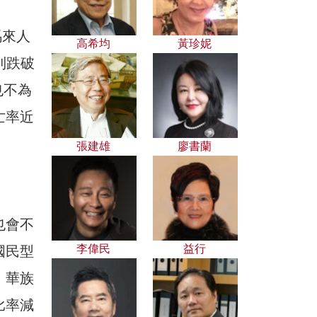
馬來人
高希均
黃珍妮
到跌破
也不為
亡率近
張建雄
廖書蘭
也會不
李偉民
益行
國民型
，華族
比率減