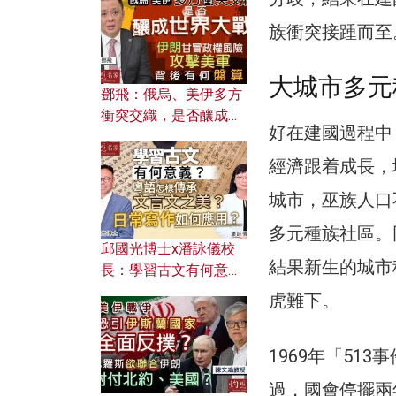
何避免遭AI演算法操
控？
族衝突接踵而至
大城市多元
鄧飛：俄烏、美伊多方
衝突交織，是否釀成世
好在建國過程中
界大戰？ 伊朗甘冒政權
風險攻擊美軍，背後有
經濟跟着成長，
何盤算？
城市，巫族人口
多元種族社區。
邱國光博士x潘詠儀校
結果新生的城市
長：學習古文有何意
義？ 粵語怎樣傳承文言
虎難下。
文之美？ 日常寫作如何
應用？
1969年「5
過，國會停擺兩