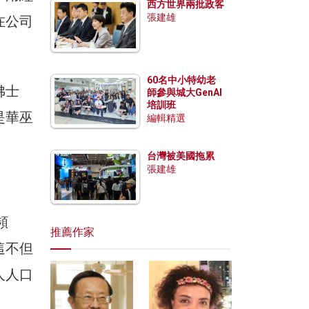
西方世界兩批政客
張建雄
在公司
60名中小特幼老
佛士
師參與城大GenAI
培訓班
是華巫
編輯精選
台灣被美國拖累
張建雄
頻
推薦作家
這不但
人人口