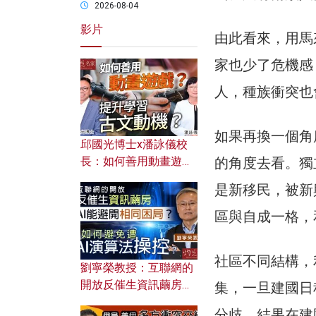
2026-08-04
影片
由此看來，用馬
家也少了危機感
人，種族衝突也
如果再換一個角度
邱國光博士x潘詠儀校
長：如何善用動畫遊戲
的角度去看。獨
提升學習古文動機？
是新移民，被新
區與自成一格，
社區不同結構，
劉寧榮教授：互聯網的
開放反催生資訊繭房，
集，一旦建國日
AI能避開相同困局？如
分歧，結果在建