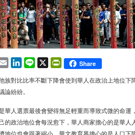
pp
eChat
Email
LinkedIn
Line
X
PrintFriendly
Share
他族對比比率不斷下降會使到華人在政治上地位下
議論紛紛。
是華人選票最後會變得無足輕重而導致式微的命運
己的政治地位會每況愈下，華人商家擔心的是華人
濟地位也會跟著縮小。華文教育界擔心的是人口下