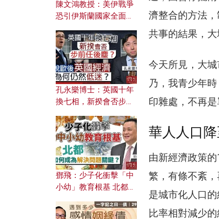
陳文鴻教授：美伊戰爭
濟整合的方法，
恐引伊斯蘭國家全面反
撲？ 俄羅斯欲聯合伊朗
共事的結果，大
對付北約美國？
今天所見，大城
乃，我青少年時
孔永樂博士：英國十年
印雜處，不再是
換七相，新揆會否步前
任後塵？脫歐後英國經
濟為何仍然低迷？
華人人口降
由新經濟政策的
繁，有條不紊，
鄧飛：少子化衝擊「中
小幼」教育根基 北都如
是城市化人口的
何成為解決問題關鍵？
比率相對減少的