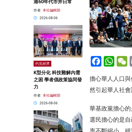
港60年代市井日常
作者:
本社編輯部
2026-08-06
Facebook
WhatsA
W
灼見經濟
K型分化 科技難解內需
擔心華人人口與
之困 學者倡政策協同發
力
然引起華人社會
作者:
本社編輯部
2026-08-06
華基政黨擔心的
選民擔心的是自
率不斷縮小，經