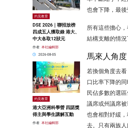
也會下降，最後
灼見教育
DSE 2026｜聯招放榜
所有這些擔心，
四成五人獲取錄 港大、
結構支離的情況
中大各取12狀元
作者:
本社編輯部
馬來人角度
2026-08-05
若換個角度去看
口比率下降的同
民佔多數的選區
灼見教育
議席或州議席被
港大亞洲科學營 四諾獎
也會相對紓緩，
得主與學生講解互動
作者:
本社編輯部
去。只有兩族人