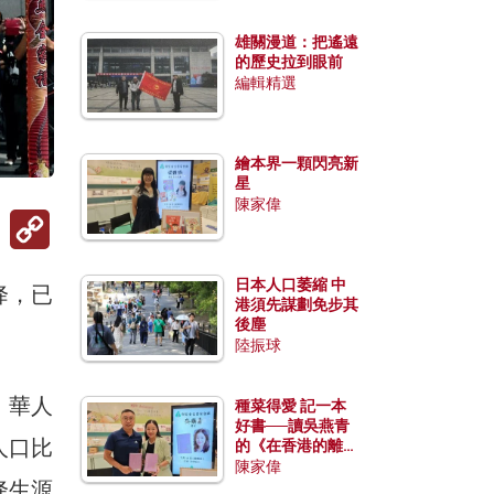
雄關漫道：把遙遠
的歷史拉到眼前
編輯精選
繪本界一顆閃亮新
星
陳家偉
Copy
Link
日本人口萎縮 中
降，已
港須先謀劃免步其
後塵
陸振球
，華人
種菜得愛 記一本
好書──讀吳燕青
人口比
的《在香港的離島
種菜》
陳家偉
降生源