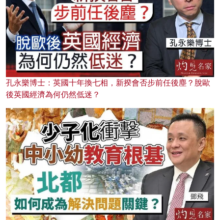
孔永樂博士：英國十年換七相，新揆會否步前任後塵？脫歐
後英國經濟為何仍然低迷？