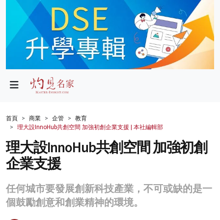
政局
教育
文化
財經
首頁
商業
企管
教育
理大設InnoHub共創空間 加強初創企業支援 | 本社編輯部
生活
理大設InnoHub共創空間 加強初創
健康
企業支援
商業
任何城市要發展創新科技產業，不可或缺的是一
科技
個鼓勵創意和創業精神的環境。
影片