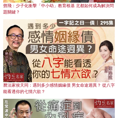
鄧飛：少子化衝擊「中小幼」教育根基 北都如何成為解決問
題關鍵？
曆法家侯天同：遇到多少感情姻緣債 男女命途迥異？ 從八字
能看透你的七情六欲？