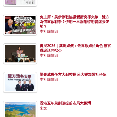
兔主席：美伊停戰協議變衝突導火線，雙方
為何重啟戰爭？伊朗一早洞悉特朗普虛張聲
勢？
本社編輯部
書展2026｜葉劉淑儀：最喜歡姐姐角色 無官
職說話包袱少
本社編輯部
梁鏡威獲任方大副校長 呂大樂加盟社科院
本社編輯部
香港五年規劃須提前布局大鵬灣
來文