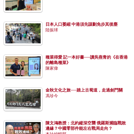
日本人口萎縮 中港須先謀劃免步其後塵
陸振球
種菜得愛 記一本好書──讀吳燕青的《在香港
的離島種菜》
陳家偉
金秋文化之旅──踏上古蜀道，走過劍門關
馮珍今
陳文鴻教授：北約縱深空襲 俄羅斯瀕臨戰敗
邊緣？中國零部件能左右戰局走向？