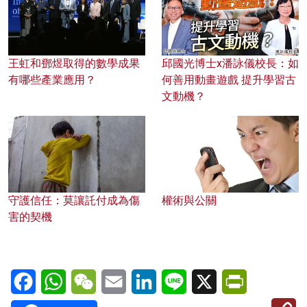
王虹和鄧煜取得的數學成果
邱國光博士x潘詠儀校長：如
有哪些產業應用？
何善用動畫遊戲 提升學習古
文動機？
守護信任：莫讓託付成為傷
權術與公關
害的契機
Facebook
WhatsApp
WeChat
Email
LinkedIn
Line
X
PrintFriendl
C