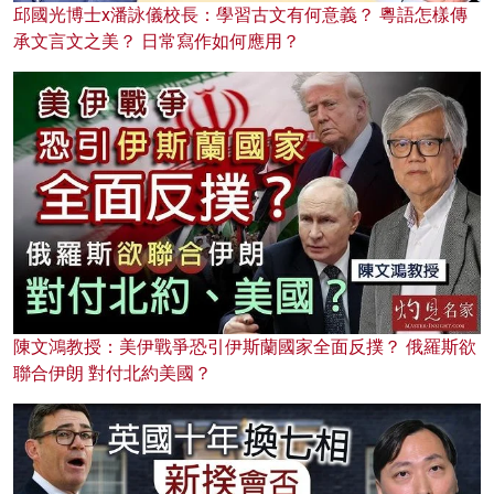
邱國光博士x潘詠儀校長：學習古文有何意義？ 粵語怎樣傳
承文言文之美？ 日常寫作如何應用？
陳文鴻教授：美伊戰爭恐引伊斯蘭國家全面反撲？ 俄羅斯欲
聯合伊朗 對付北約美國？