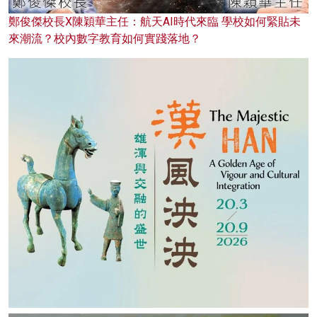
鄭俊傑校長X陳穎華主任：航天AI時代來臨 學校如何緊貼未
來潮流？校內數字教育如何實踐落地？