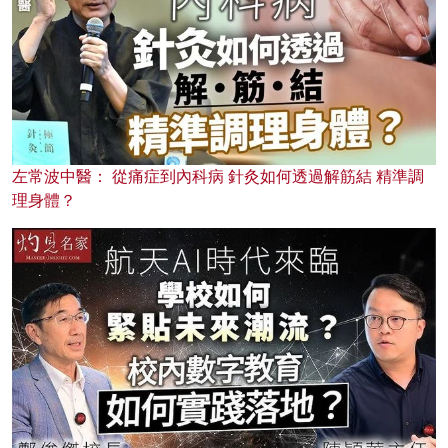
左常波中醫： 從痛症到內科病 針灸如何透過解筋結 精準調
理身體？