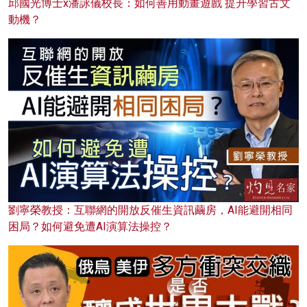
邱國光博士x潘詠儀校長：如何善用動畫遊戲 提升學習古文
動機？
劉寧榮教授：互聯網的開放反催生資訊繭房，AI能避開相同
困局？如何避免遭AI演算法操控？