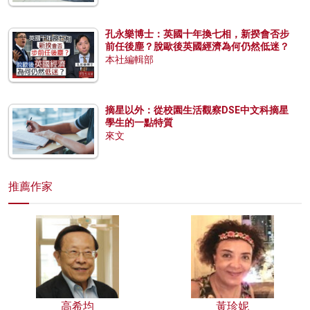
孔永樂博士：英國十年換七相，新揆會否步
前任後塵？脫歐後英國經濟為何仍然低迷？
本社編輯部
摘星以外：從校園生活觀察DSE中文科摘星
學生的一點特質
來文
推薦作家
高希均
黃珍妮