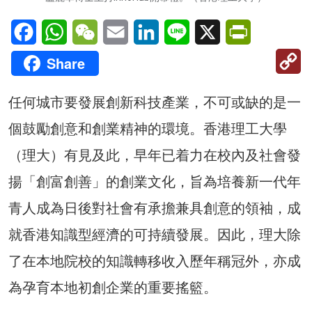
Facebook
WhatsApp
WeChat
Email
LinkedIn
Line
X
PrintFriendl
C
Share
Li
任何城市要發展創新科技產業，不可或缺的是一
個鼓勵創意和創業精神的環境。香港理工大學
（理大）有見及此，早年已着力在校內及社會發
揚「創富創善」的創業文化，旨為培養新一代年
青人成為日後對社會有承擔兼具創意的領袖，成
就香港知識型經濟的可持續發展。因此，理大除
了在本地院校的知識轉移收入歷年稱冠外，亦成
為孕育本地初創企業的重要搖籃。