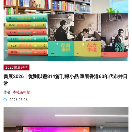
2026書展巡禮
書展2026｜從劉以鬯814篇刊報小品 重看香港60年代市井日
常
作者:
本社編輯部
2026-08-06