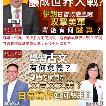
鄧飛：俄烏、美伊多方衝突交織，是否釀成世界大戰？ 伊朗
甘冒政權風險攻擊美軍，背後有何盤算？