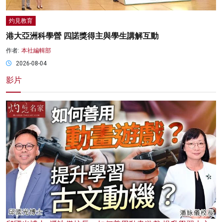
灼見教育
港大亞洲科學營 四諾獎得主與學生講解互動
作者:
本社編輯部
2026-08-04
影片