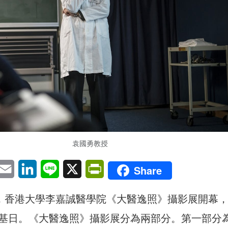
袁國勇教授
pp
eChat
Email
LinkedIn
Line
X
PrintFriendly
Share
日，香港大學李嘉誠醫學院《大醫逸照》攝影展開幕
基日。《大醫逸照》攝影展分為兩部分。第一部分