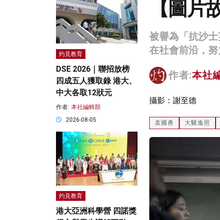
【圖片
被譽為「抗沙士
在社會前沿，努
灼見教育
DSE 2026｜聯招放榜
作者:
本社
四成五人獲取錄 港大、
中大各取12狀元
攝影：謝至德
作者:
本社編輯部
2026-08-05
袁國勇
大醫逸照
灼見教育
港大亞洲科學營 四諾獎