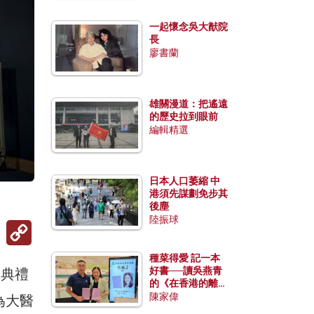
一起懷念吳大猷院
長
廖書蘭
雄關漫道：把遙遠
的歷史拉到眼前
編輯精選
日本人口萎縮 中
港須先謀劃免步其
後塵
陸振球
Copy
Link
種菜得愛 記一本
好書──讀吳燕青
，典禮
的《在香港的離島
種菜》
陳家偉
為大醫