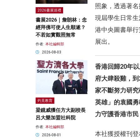
照象，透過著名
2026書展巡禮
現屆學生日常生
書展2026｜詹朗林：念
經拜佛可使人生順遂？
港中央圖書舉行
不若如實觀照無常
展出。
作者:
本社編輯部
2026-08-03
香港回歸20年
府大肆殺雞，到
家不斷努力研究
英雄」的袁國勇
灼見教育
梁鏡威獲任方大副校長
力守護香港市民
呂大樂加盟社科院
作者:
本社編輯部
本社獲授權刊登
2026-08-01