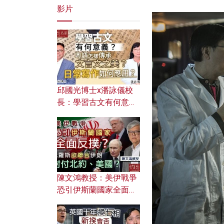
影片
邱國光博士x潘詠儀校
長：學習古文有何意
義？ 粵語怎樣傳承文言
文之美？ 日常寫作如何
應用？
陳文鴻教授：美伊戰爭
恐引伊斯蘭國家全面反
撲？ 俄羅斯欲聯合伊朗
對付北約美國？