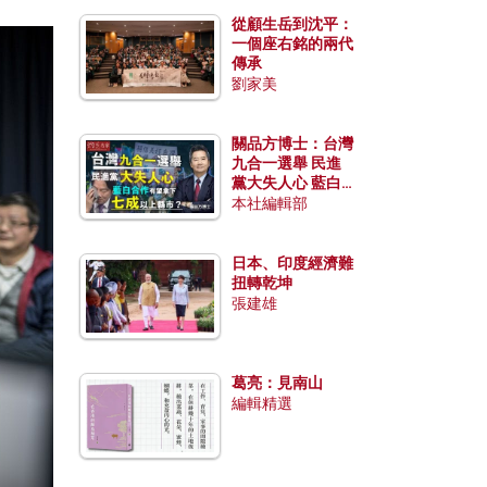
從顧生岳到沈平：
一個座右銘的兩代
傳承
劉家美
關品方博士：台灣
九合一選舉 民進
黨大失人心 藍白
合作有望拿下七成
本社編輯部
以上縣市？
日本、印度經濟難
扭轉乾坤
張建雄
葛亮：見南山
編輯精選