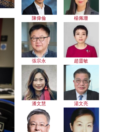
陳偉倫
楊佩珊
張宗永
趙靈敏
潘文慧
湯文亮