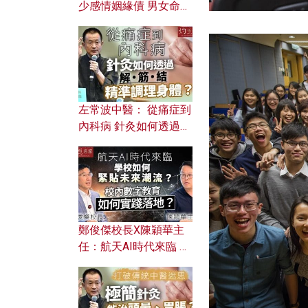
少感情姻緣債 男女命途
迥異？ 從八字能看透你
的七情六欲？
左常波中醫： 從痛症到
內科病 針灸如何透過解
筋結 精準調理身體？
鄭俊傑校長X陳穎華主
任：航天AI時代來臨 學
校如何緊貼未來潮流？
校內數字教育如何實踐
落地？