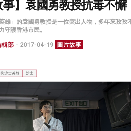
故事】袁國勇教授抗毒不懈
英雄」的袁國勇教授是一位突出人物，多年來孜孜
力守護香港市民。
編輯部
- 2017-04-19
圖片故事
抗沙士英雄
沙士