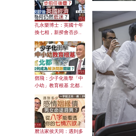
孔永樂博士：英國十年
換七相，新揆會否步前
任後塵？脫歐後英國經
濟為何仍然低迷？
鄧飛：少子化衝擊「中
小幼」教育根基 北都如
何成為解決問題關鍵？
曆法家侯天同：遇到多