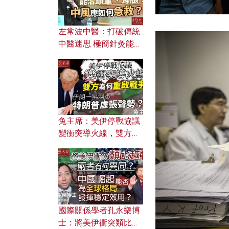
左常波中醫：打破傳統
中醫迷思 極簡針灸能治
頭暈、胃脹？中風應如
何急救？
兔主席：美伊停戰協議
變衝突導火線，雙方為
何重啟戰爭？伊朗一早
洞悉特朗普虛張聲勢？
國際關係學者孔永樂博
士：將美伊衝突類比越