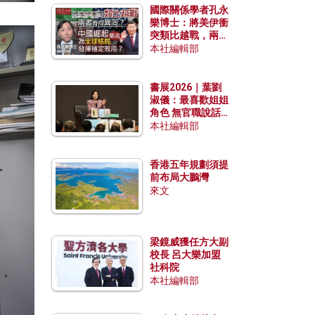
國際關係學者孔永
樂博士：將美伊衝
突類比越戰，兩者
有何異同？中國崛
本社編輯部
起能否為全球格局
發揮穩定效用？
書展2026｜葉劉
淑儀：最喜歡姐姐
角色 無官職說話
包袱少
本社編輯部
香港五年規劃須提
前布局大鵬灣
來文
梁鏡威獲任方大副
校長 呂大樂加盟
社科院
本社編輯部