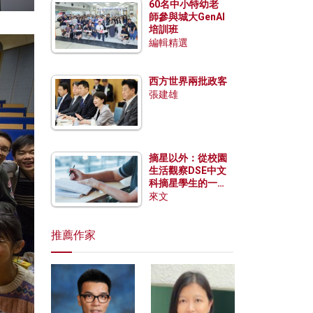
60名中小特幼老
師參與城大GenAI
培訓班
編輯精選
西方世界兩批政客
張建雄
摘星以外：從校園
生活觀察DSE中文
科摘星學生的一點
特質
來文
推薦作家