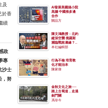
生及
AI發展美國搞小院
高牆 中國推多邊
已於香
合作
關品方
繼續
陳文鴻教授：北約
縱深空襲 俄羅斯
瀕臨戰敗邊緣？中
國零部件能左右戰
本社編輯部
感政
局走向？
學專
行為不檢 培育教
化才能治本
抗沙士
陳家偉
沿，努
金秋文化之旅──
踏上古蜀道，走過
劍門關
馮珍今