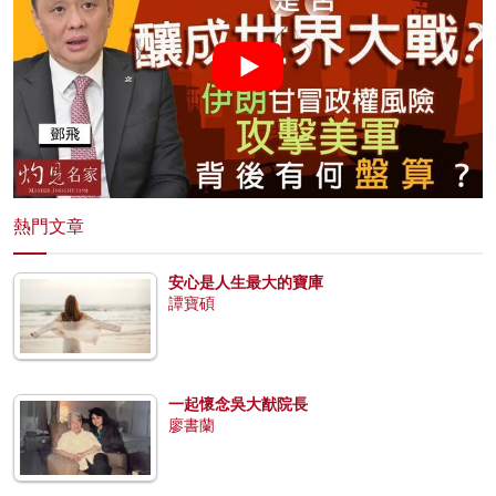
熱門文章
安心是人生最大的寶庫
譚寶碩
一起懷念吳大猷院長
廖書蘭