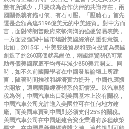
數有所減少，只要成為合作伙伴的共識存在，兩
國關係就有錨可依、有石可壓。「壓艙石」首先
還是金額高達5196億美元的中美經貿。對中方而
言，面對特朗普政府來勢洶洶的強硬貿易表態，
一方面要強調中國市場對美國經濟的重要意義，
比如，2015年，中美雙邊貿易和雙向投資為美國
創造了約260萬個就業崗位，兩國經貿關係可幫
助每個美國家庭平均每年減少850美元開支。同
時，如不久前國際學者在中國發展論壇上所建
言，隨著時間推移和經濟實力提升，中國也應擴
大開放，適應國際經濟體系的新情況。以汽車關
稅為例，中國汽車出口到美國基本上沒有關稅，
中國汽車公司允許進入美國並可在任何地方建
廠。而美國車賣到中國則必須支付25%的關稅。
美國汽車公司在中國組建合資企業還有多種政策
要求。在中國是新興經濟體之時，這些規則可能