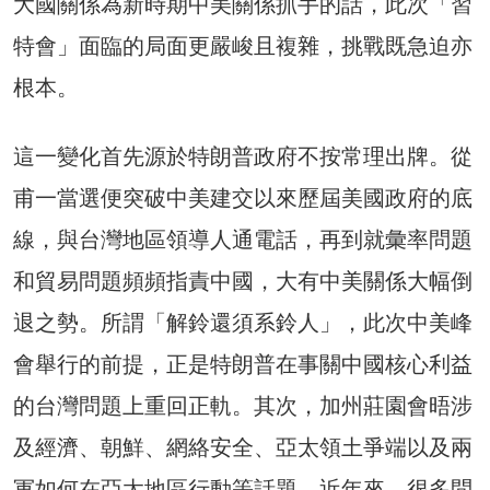
大國關係為新時期中美關係抓手的話，此次「習
特會」面臨的局面更嚴峻且複雜，挑戰既急迫亦
根本。
這一變化首先源於特朗普政府不按常理出牌。從
甫一當選便突破中美建交以來歷屆美國政府的底
線，與台灣地區領導人通電話，再到就彙率問題
和貿易問題頻頻指責中國，大有中美關係大幅倒
退之勢。所謂「解鈴還須系鈴人」，此次中美峰
會舉行的前提，正是特朗普在事關中國核心利益
的台灣問題上重回正軌。其次，加州莊園會晤涉
及經濟、朝鮮、網絡安全、亞太領土爭端以及兩
軍如何在亞太地區行動等話題，近年來，很多問