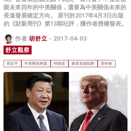
眼未來四年的中美關係，還要為中美關係未來的
長遠發展確定方向。 原刊於2017年4月3日出版
的《財新周刊》第13期社評，獲作者授權發表。
作者:
胡舒立
- 2017-04-03
舒立觀察
習近平
中美關係專題
特朗普
修昔底德陷阱
習特會