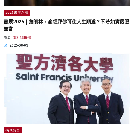
2026書展巡禮
書展2026｜詹朗林：念經拜佛可使人生順遂？不若如實觀照
無常
作者:
本社編輯部
2026-08-03
灼見教育