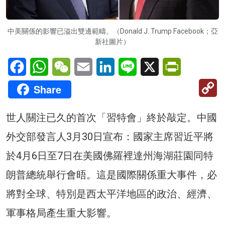
中美關係的影響已溢出雙邊範疇。（Donald J. Trump Facebook；亞
新社圖片）
Facebook
WhatsApp
WeChat
Email
LinkedIn
Line
X
PrintFriendl
C
Share
Li
世人關注已久的首次「習特會」終於敲定。中國
外交部發言人3月30日宣布：國家主席習近平將
於4月6日至7日在美國佛羅裡達州海湖莊園同特
朗普總統舉行會晤。這是國際關係重大事件，必
將對全球、特別是西太平洋地區的政治、經濟、
軍事格局產生重大影響。