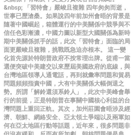
&nbsp; 「習特會」嚴峻且複雜 四年匆匆而逝，
世事已歷滄桑。如果說四年前加州會晤的背景是
隨著中國崛起，箱體運行的中美關係中競爭與不
信任色彩漸濃，中國力圖以新型大國關係為新時
期中美關係抓手的話，此次「習特會」面臨的局
面更嚴峻且複雜，挑戰既急迫亦根本。 這一變
化首先源於特朗普政府不按常理出牌。從甫一當
選便突破中美建交以來歷屆美國政府的底線，與
台灣地區領導人通電話，再到就彙率問題和貿易
問題頻頻指責中國，大有中美關係大幅倒退之
勢。所謂「解鈴還須系鈴人」，此次中美峰會舉
行的前提，正是特朗普在事關中國核心利益的台
灣問題上重回正軌。其次，加州莊園會晤涉及經
濟、朝鮮、網絡安全、亞太領土爭端以及兩軍如
何在亞太地區行動等話題，近年來，很多問題非
但沒有緩和，反而有所加劇。朝核問題便是典