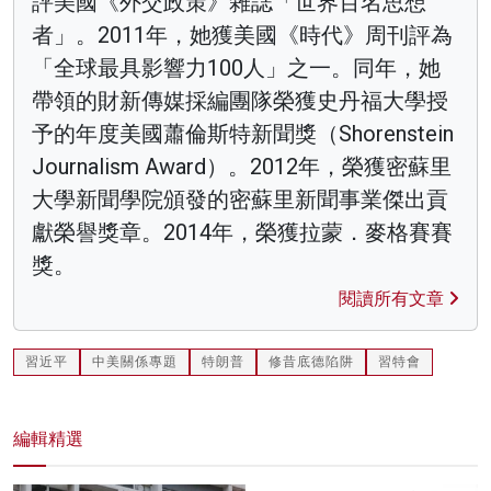
評美國《外交政策》雜誌「世界百名思想
者」。2011年，她獲美國《時代》周刊評為
「全球最具影響力100人」之一。同年，她
帶領的財新傳媒採編團隊榮獲史丹福大學授
予的年度美國蕭倫斯特新聞獎（Shorenstein
Journalism Award）。2012年，榮獲密蘇里
大學新聞學院頒發的密蘇里新聞事業傑出貢
獻榮譽獎章。2014年，榮獲拉蒙．麥格賽賽
獎。
閱讀所有文章
習近平
中美關係專題
特朗普
修昔底德陷阱
習特會
編輯精選