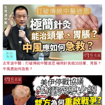
左常波中醫：打破傳統中醫迷思 極簡針灸能治頭暈、胃脹？
中風應如何急救？