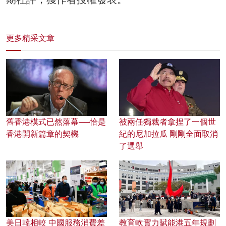
更多精采文章
舊香港模式已然落幕──恰是
被兩任獨裁者拿捏了一個世
香港開新篇章的契機
紀的尼加拉瓜 剛剛全面取消
了選舉
美日韓相較 中國服務消費差
教育軟實力賦能港五年規劃