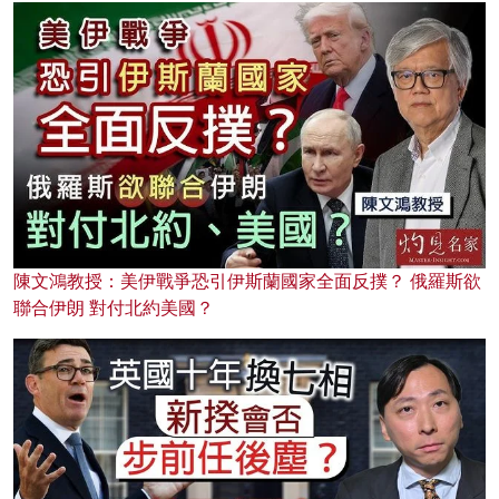
陳文鴻教授：美伊戰爭恐引伊斯蘭國家全面反撲？ 俄羅斯欲
聯合伊朗 對付北約美國？