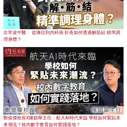
左常波中醫： 從痛症到內科病 針灸如何透過解筋結 精準調
理身體？
鄭俊傑校長X陳穎華主任：航天AI時代來臨 學校如何緊貼未
來潮流？校內數字教育如何實踐落地？