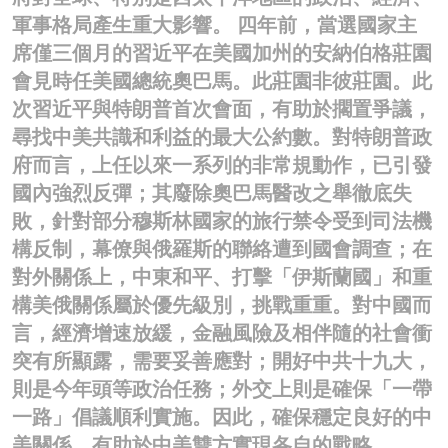
軍事格局產生重大影響。 四年前，當選國家主
名家榜
席僅三個月的習近平在美國加州的安納伯格莊園
灼見活動
會見時任美國總統奧巴馬。此莊園非彼莊園。此
次習近平與特朗普首次會面，有助於擱置爭議，
關於我們
尋找中美共識和利益的最大公約數。對特朗普政
府而言，上任以來一系列的非常規動作，已引發
國內強烈反彈；其廢除奧巴馬醫改之舉徹底失
敗，針對部分穆斯林國家的旅行禁令受到司法機
構反制，幕僚與俄羅斯的聯絡遭到國會調查；在
對外關係上，中東和平、打擊「伊斯蘭國」和重
構美俄關係屬於優先級別，挑戰重重。對中國而
言，經濟增速放緩，金融風險及相伴隨的社會衝
突有所顯露，需要妥善應對；開好中共十九大，
則是今年頭等政治任務；外交上則是確保「一帶
一路」倡議順利實施。因此，確保穩定良好的中
美關係，有助於中美雙方實現各自的戰略。