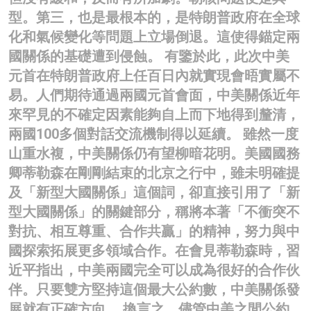
型。第三，也是最根本的，是特朗普政府在全球
化和氣候變化等問題上立場倒退。這使得錨定兩
國關係的基礎遭到侵蝕。 有鑒於此，此次中美
元首在特朗普政府上任百日內就實現會晤實屬不
易。人們期待通過兩國元首會面，中美關係近年
來罕見的不確定因素能夠自上而下地得到釐清，
兩國100多個對話交流機制得以延續。 雖然一度
山重水複，中美關係仍有望柳暗花明。美國國務
卿蒂勒森在剛剛結束的北京之行中，雖未明確提
及「新型大國關係」這個詞，卻直接引用了「新
型大國關係」的關鍵部分，稱將本著「不衝突不
對抗、相互尊重、合作共贏」的精神，努力與中
國探索拓展更多領域合作。在會見蒂勒森時，習
近平指出，中美兩國完全可以成為很好的合作伙
伴。只要雙方堅持這個最大公約數，中美關係發
展就有正確方向。 換言之，儘管中美之間公約