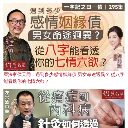
曆法家侯天同：遇到多少感情姻緣債 男女命途迥異？ 從八字
能看透你的七情六欲？