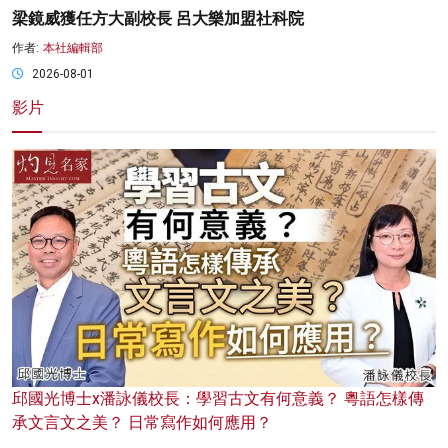
梁鏡威獲任方大副校長 呂大樂加盟社科院
作者:
本社編輯部
2026-08-01
影片
邱國光博士x潘詠儀校長：學習古文有何意義？ 粵語怎樣傳
承文言文之美？ 日常寫作如何應用？