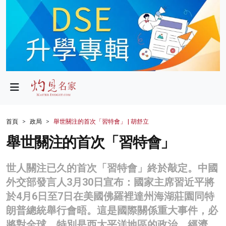
政局
教育
文化
財經
首頁
政局
舉世關注的首次「習特會」 | 胡舒立
生活
舉世關注的首次「習特會」
健康
世人關注已久的首次「習特會」終於敲定。中國
商業
外交部發言人3月30日宣布：國家主席習近平將
於4月6日至7日在美國佛羅裡達州海湖莊園同特
科技
朗普總統舉行會晤。這是國際關係重大事件，必
影片
將對全球、特別是西太平洋地區的政治、經濟、