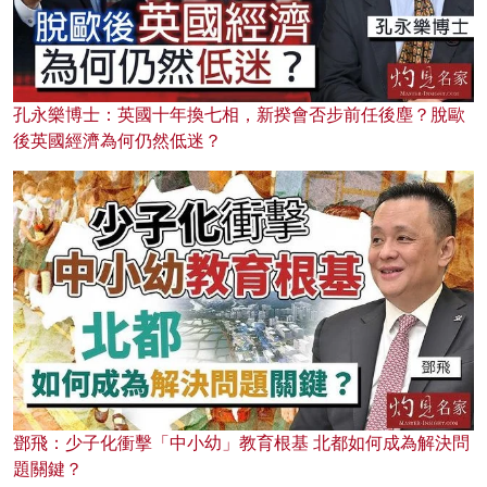
孔永樂博士：英國十年換七相，新揆會否步前任後塵？脫歐
後英國經濟為何仍然低迷？
鄧飛：少子化衝擊「中小幼」教育根基 北都如何成為解決問
題關鍵？