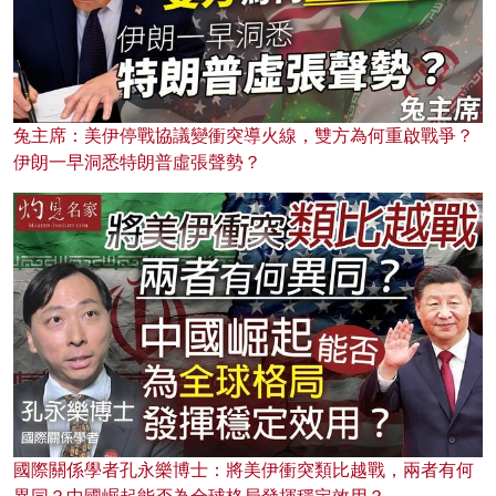
兔主席：美伊停戰協議變衝突導火線，雙方為何重啟戰爭？
伊朗一早洞悉特朗普虛張聲勢？
國際關係學者孔永樂博士：將美伊衝突類比越戰，兩者有何