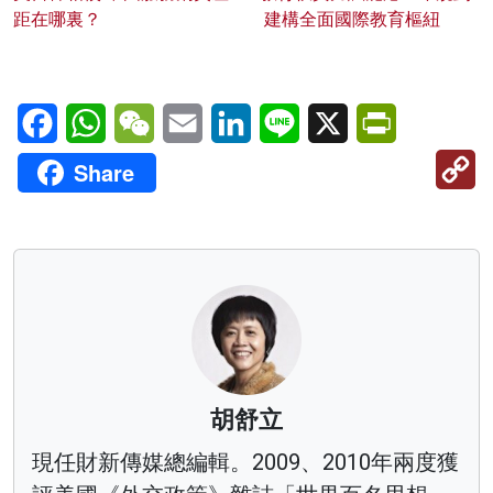
距在哪裏？
建構全面國際教育樞紐
Facebook
WhatsApp
WeChat
Email
LinkedIn
Line
X
PrintFriendl
C
Share
Li
胡舒立
現任財新傳媒總編輯。2009、2010年兩度獲