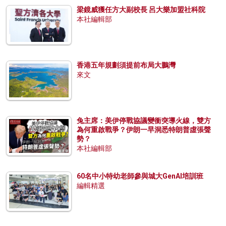
梁鏡威獲任方大副校長 呂大樂加盟社科院
本社編輯部
香港五年規劃須提前布局大鵬灣
來文
兔主席：美伊停戰協議變衝突導火線，雙方
為何重啟戰爭？伊朗一早洞悉特朗普虛張聲
勢？
本社編輯部
60名中小特幼老師參與城大GenAI培訓班
編輯精選