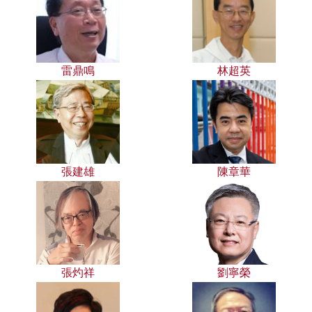
雷鼎鳴
林超英
張建雄
陳章華
張灼祥
劉寧榮