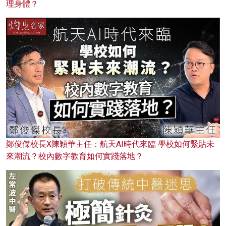
理身體？
鄭俊傑校長X陳穎華主任：航天AI時代來臨 學校如何緊貼未
來潮流？校內數字教育如何實踐落地？