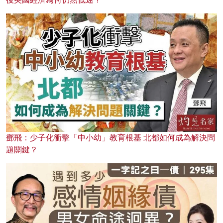
鄧飛：少子化衝擊「中小幼」教育根基 北都如何成為解決問
題關鍵？