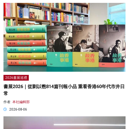
2026書展巡禮
書展2026｜從劉以鬯814篇刊報小品 重看香港60年代市井日
常
作者:
本社編輯部
2026-08-06