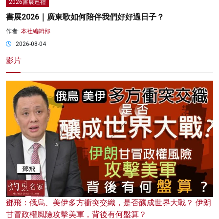
2026書展巡禮
書展2026｜廣東歌如何陪伴我們好好過日子？
作者:
本社編輯部
2026-08-04
影片
鄧飛：俄烏、美伊多方衝突交織，是否釀成世界大戰？ 伊朗
甘冒政權風險攻擊美軍，背後有何盤算？