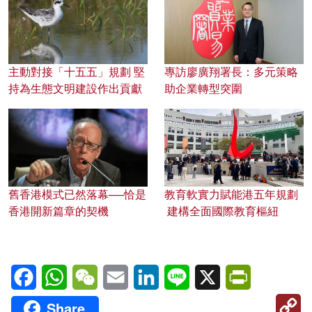
主動對接「十五五」規劃 堅
專訪廖廣翔署長：多元策略
持為生態文明建設作出貢獻
助企業轉型突圍
舊香港模式已然落幕──恰是
教育軟實力賦能港五年規劃
香港開新篇章的契機
建構全面國際教育樞紐
Facebook
WhatsApp
WeChat
Email
LinkedIn
Line
X
PrintFriendl
C
Share
Li