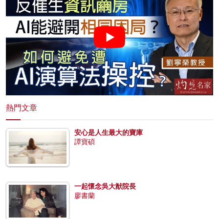
熱門文章
安心是人生最大的寶庫
譚寶碩
一起懷念吳大猷院長
廖書蘭