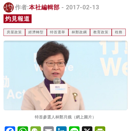
作者:
本社編輯部
- 2017-02-13
名家榜
灼見報道
灼見活動
關於我們
房屋政策
經濟轉型
特首選舉
林鄭政綱
教育政策
稅務
特首參選人林鄭月娥（網上圖片）
Facebook
WhatsApp
WeChat
Email
LinkedIn
Line
X
PrintFriendl