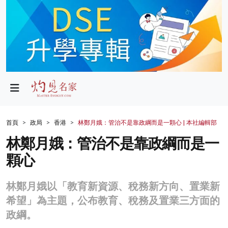
政局
教育
文化
財經
首頁
政局
香港
林鄭月娥：管治不是靠政綱而是一顆心 | 本社編輯部
生活
林鄭月娥：管治不是靠政綱而是一
顆心
健康
商業
林鄭月娥以「教育新資源、稅務新方向、置業新
希望」為主題，公布教育、稅務及置業三方面的
科技
政綱。
影片