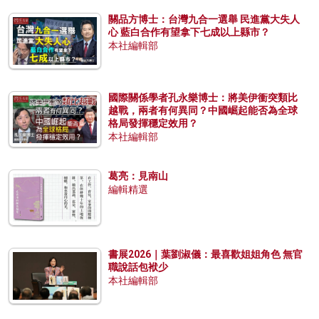
關品方博士：台灣九合一選舉 民進黨大失人
心 藍白合作有望拿下七成以上縣市？
本社編輯部
國際關係學者孔永樂博士：將美伊衝突類比
越戰，兩者有何異同？中國崛起能否為全球
格局發揮穩定效用？
本社編輯部
葛亮：見南山
編輯精選
書展2026｜葉劉淑儀：最喜歡姐姐角色 無官
職說話包袱少
本社編輯部