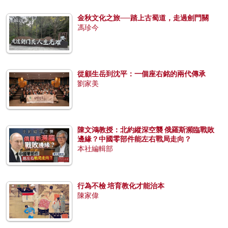
金秋文化之旅──踏上古蜀道，走過劍門關
馮珍今
從顧生岳到沈平：一個座右銘的兩代傳承
劉家美
陳文鴻教授：北約縱深空襲 俄羅斯瀕臨戰敗
邊緣？中國零部件能左右戰局走向？
本社編輯部
行為不檢 培育教化才能治本
陳家偉