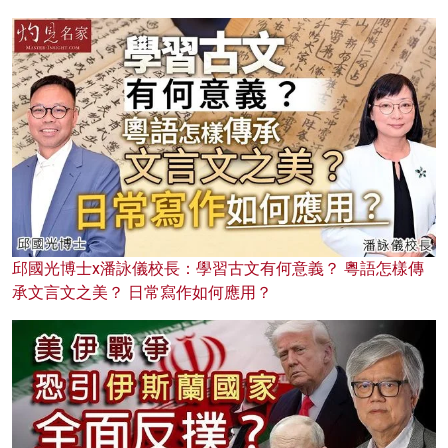
邱國光博士x潘詠儀校長：學習古文有何意義？ 粵語怎樣傳
承文言文之美？ 日常寫作如何應用？