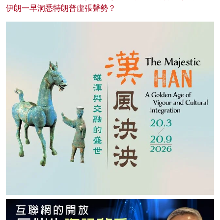
伊朗一早洞悉特朗普虛張聲勢？