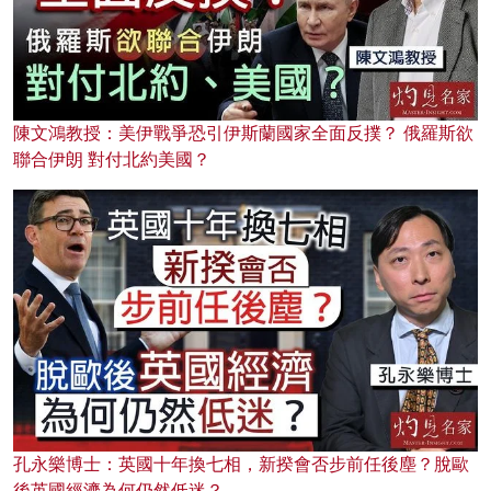
陳文鴻教授：美伊戰爭恐引伊斯蘭國家全面反撲？ 俄羅斯欲
聯合伊朗 對付北約美國？
孔永樂博士：英國十年換七相，新揆會否步前任後塵？脫歐
後英國經濟為何仍然低迷？