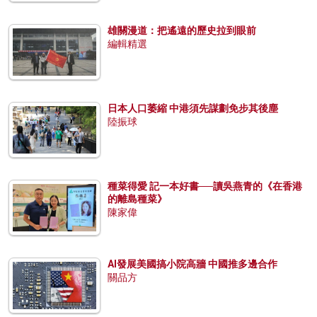
雄關漫道：把遙遠的歷史拉到眼前
編輯精選
日本人口萎縮 中港須先謀劃免步其後塵
陸振球
種菜得愛 記一本好書──讀吳燕青的《在香港
的離島種菜》
陳家偉
AI發展美國搞小院高牆 中國推多邊合作
關品方