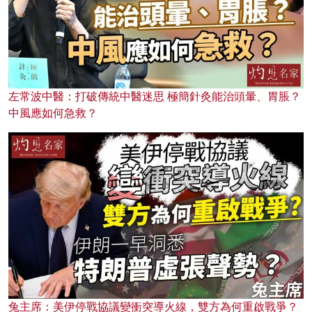
左常波中醫：打破傳統中醫迷思 極簡針灸能治頭暈、胃脹？
中風應如何急救？
兔主席：美伊停戰協議變衝突導火線，雙方為何重啟戰爭？