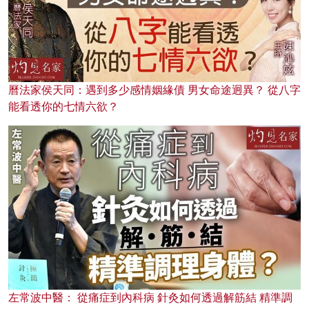
曆法家侯天同：遇到多少感情姻緣債 男女命途迥異？ 從八字
能看透你的七情六欲？
左常波中醫： 從痛症到內科病 針灸如何透過解筋結 精準調