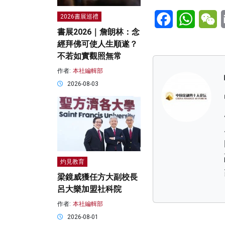
Facebook
WhatsA
W
2026書展巡禮
書展2026｜詹朗林：念
經拜佛可使人生順遂？
不若如實觀照無常
作者:
本社編輯部
2026-08-03
灼見教育
梁鏡威獲任方大副校長
呂大樂加盟社科院
作者:
本社編輯部
2026-08-01