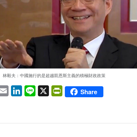
林毅夫：中國施行的是超越凱恩斯主義的積極財政政策
pp
eChat
Email
LinkedIn
Line
X
PrintFriendly
Share