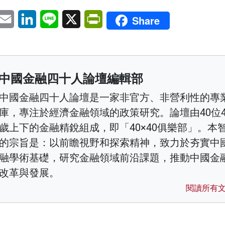
pp
eChat
Email
LinkedIn
Line
X
PrintFriendly
Share
中國金融四十人論壇編輯部
中國金融四十人論壇是一家非官方、非營利性的專
庫，專注於經濟金融領域的政策研究。論壇由40位4
歲上下的金融精銳組成，即「40×40俱樂部」。本
的宗旨是：以前瞻視野和探索精神，致力於夯實中
融學術基礎，研究金融領域前沿課題，推動中國金
改革與發展。
閱讀所有