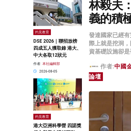
林毅夫
義的積
灼見教育
發達國家已經有
DSE 2026｜聯招放榜
際上就是挖洞，
四成五人獲取錄 港大、
資基礎設施卻是
中大各取12狀元
作者:
本社編輯部
作者:
中國
2026-08-05
論壇
灼見教育
港大亞洲科學營 四諾獎