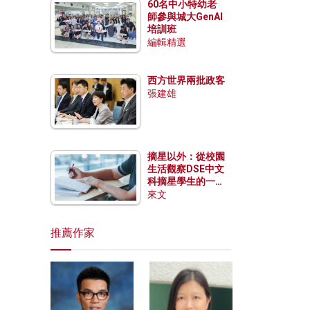
60名中小特幼老
師參與城大GenAI
培訓班
編輯精選
西方世界兩批政客
張建雄
摘星以外：從校園
生活觀察DSE中文
科摘星學生的一點
特質
來文
推薦作家