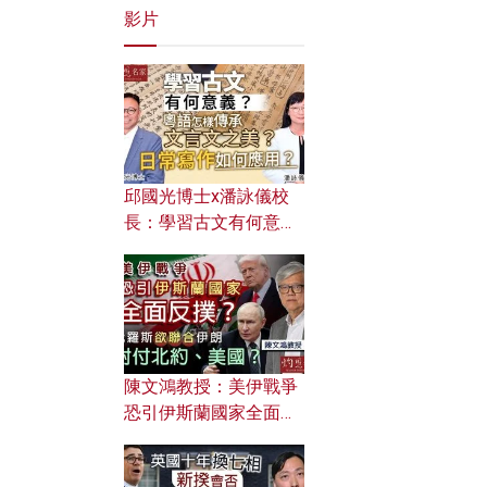
影片
邱國光博士x潘詠儀校
長：學習古文有何意
義？ 粵語怎樣傳承文言
文之美？ 日常寫作如何
應用？
陳文鴻教授：美伊戰爭
恐引伊斯蘭國家全面反
撲？ 俄羅斯欲聯合伊朗
對付北約美國？