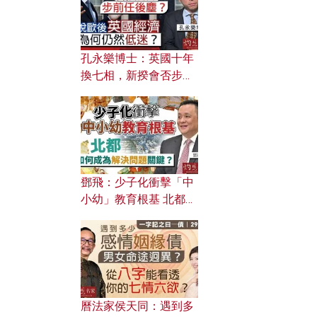
孔永樂博士：英國十年
換七相，新揆會否步前
任後塵？脫歐後英國經
濟為何仍然低迷？
鄧飛：少子化衝擊「中
小幼」教育根基 北都如
何成為解決問題關鍵？
曆法家侯天同：遇到多