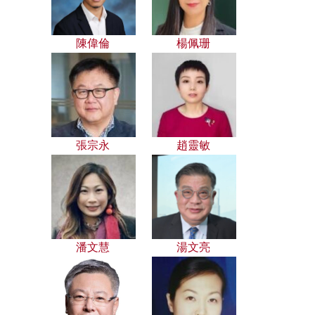
陳偉倫
楊佩珊
張宗永
趙靈敏
潘文慧
湯文亮