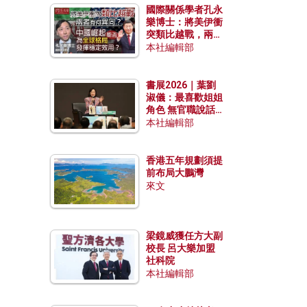
國際關係學者孔永
樂博士：將美伊衝
突類比越戰，兩者
有何異同？中國崛
本社編輯部
起能否為全球格局
發揮穩定效用？
書展2026｜葉劉
淑儀：最喜歡姐姐
角色 無官職說話
包袱少
本社編輯部
香港五年規劃須提
前布局大鵬灣
來文
梁鏡威獲任方大副
校長 呂大樂加盟
社科院
本社編輯部