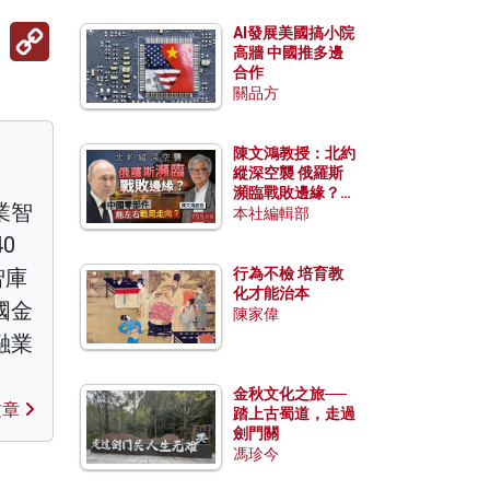
Copy
AI發展美國搞小院
Link
高牆 中國推多邊
合作
關品方
陳文鴻教授：北約
縱深空襲 俄羅斯
瀕臨戰敗邊緣？中
業智
國零部件能左右戰
本社編輯部
局走向？
0
智庫
行為不檢 培育教
化才能治本
國金
陳家偉
融業
金秋文化之旅──
文章
踏上古蜀道，走過
劍門關
馮珍今