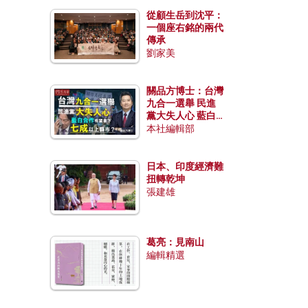
從顧生岳到沈平：
一個座右銘的兩代
傳承
劉家美
關品方博士：台灣
九合一選舉 民進
黨大失人心 藍白
合作有望拿下七成
本社編輯部
以上縣市？
日本、印度經濟難
扭轉乾坤
張建雄
葛亮：見南山
編輯精選