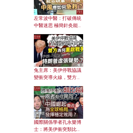
左常波中醫：打破傳統
中醫迷思 極簡針灸能治
頭暈、胃脹？中風應如
何急救？
兔主席：美伊停戰協議
變衝突導火線，雙方為
何重啟戰爭？伊朗一早
洞悉特朗普虛張聲勢？
國際關係學者孔永樂博
士：將美伊衝突類比越