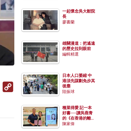
一起懷念吳大猷院
長
廖書蘭
雄關漫道：把遙遠
的歷史拉到眼前
編輯精選
日本人口萎縮 中
港須先謀劃免步其
Copy
後塵
Link
陸振球
種菜得愛 記一本
好書──讀吳燕青
的《在香港的離島
種菜》
陳家偉