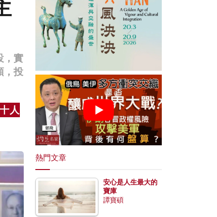
主
設，實
頸，投
十人
熱門文章
安心是人生最大的
寶庫
譚寶碩