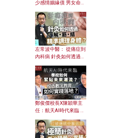
少感情姻緣債 男女命途
迥異？ 從八字能看透你
的七情六欲？
左常波中醫： 從痛症到
內科病 針灸如何透過解
筋結 精準調理身體？
鄭俊傑校長X陳穎華主
任：航天AI時代來臨 學
校如何緊貼未來潮流？
校內數字教育如何實踐
落地？