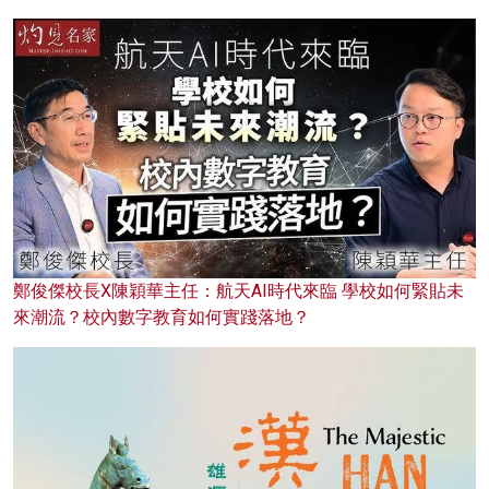
鄭俊傑校長X陳穎華主任：航天AI時代來臨 學校如何緊貼未
來潮流？校內數字教育如何實踐落地？