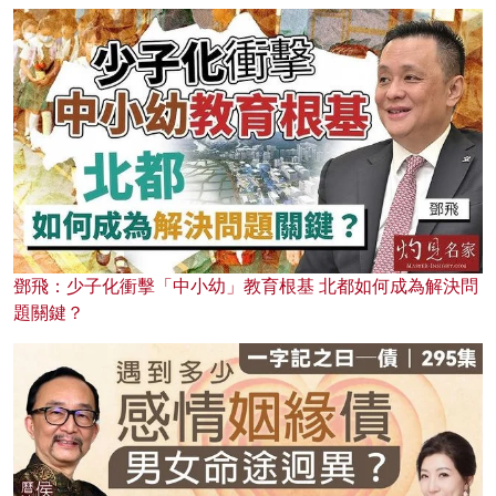
鄧飛：少子化衝擊「中小幼」教育根基 北都如何成為解決問
題關鍵？