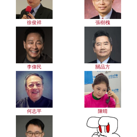
徐俊祥
張樹槐
李偉民
關品方
何志平
陳晴