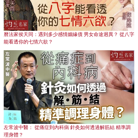
曆法家侯天同：遇到多少感情姻緣債 男女命途迥異？ 從八字
能看透你的七情六欲？
左常波中醫： 從痛症到內科病 針灸如何透過解筋結 精準調
理身體？