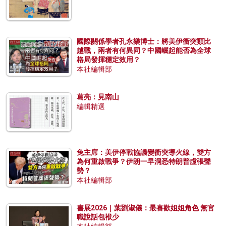
國際關係學者孔永樂博士：將美伊衝突類比
越戰，兩者有何異同？中國崛起能否為全球
格局發揮穩定效用？
本社編輯部
葛亮：見南山
編輯精選
兔主席：美伊停戰協議變衝突導火線，雙方
為何重啟戰爭？伊朗一早洞悉特朗普虛張聲
勢？
本社編輯部
書展2026｜葉劉淑儀：最喜歡姐姐角色 無官
職說話包袱少