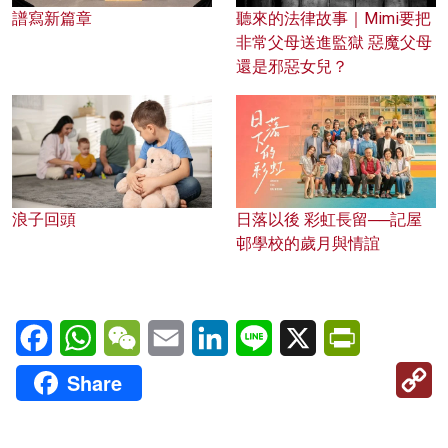
譜寫新篇章
聽來的法律故事｜Mimi要把
非常父母送進監獄 惡魔父母
還是邪惡女兒？
浪子回頭
日落以後 彩虹長留──記屋
邨學校的歲月與情誼
Facebook
WhatsApp
WeChat
Email
LinkedIn
Line
X
PrintFriendl
C
Share
Li