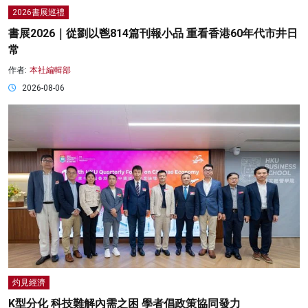
2026書展巡禮
書展2026｜從劉以鬯814篇刊報小品 重看香港60年代市井日
常
作者:
本社編輯部
2026-08-06
灼見經濟
K型分化 科技難解內需之困 學者倡政策協同發力