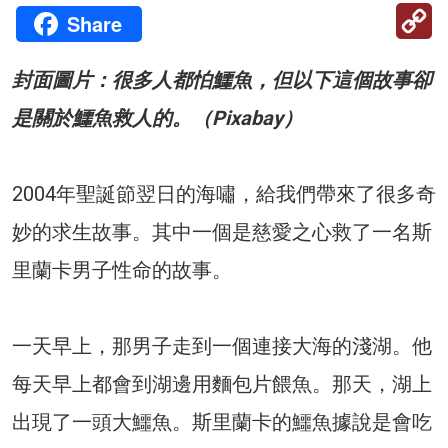
C
Share
Li
封面圖片：很多人都怕鱷魚，但以下這個故事卻
是關於鱷魚救人的。（Pixabay）
2004年聖誕節翌日的海嘯，給我們帶來了很多奇
妙的求生故事。其中一個是慈愛之心救了一名斯
里蘭卡男子性命的故事。
一天早上，那男子走到一個連接大海的淺湖。他
每天早上都會到湖邊用麵包片餵魚。那天，湖上
出現了一頭大鱷魚。斯里蘭卡的鱷魚據說是會吃