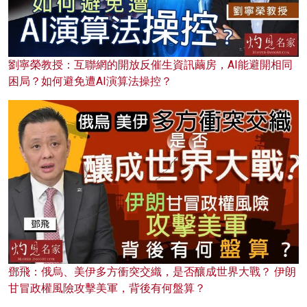
劉寧榮教授：互聯網的開放反催生資訊繭房，AI能避開相同
困局？如何避免遭AI演算法操控？
鄧飛：俄烏、美伊多方衝突交織，是否釀成世界大戰？ 伊朗
甘冒政權風險攻擊美軍，背後有何盤算？