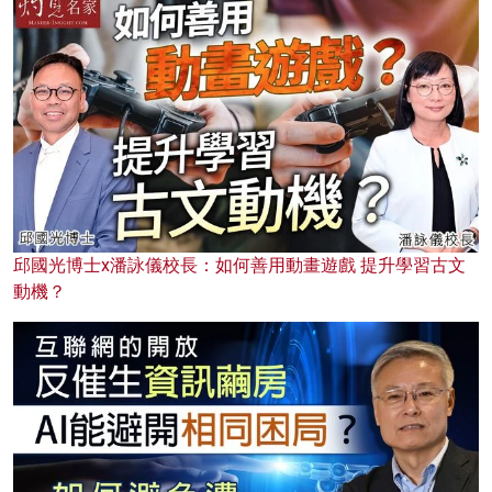
邱國光博士x潘詠儀校長：如何善用動畫遊戲 提升學習古文
動機？