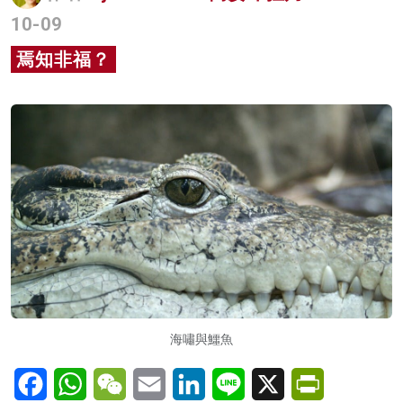
10-09
名家榜
焉知非福？
灼見活動
關於我們
海嘯與鱷魚
Facebook
WhatsApp
WeChat
Email
LinkedIn
Line
X
PrintFriendl