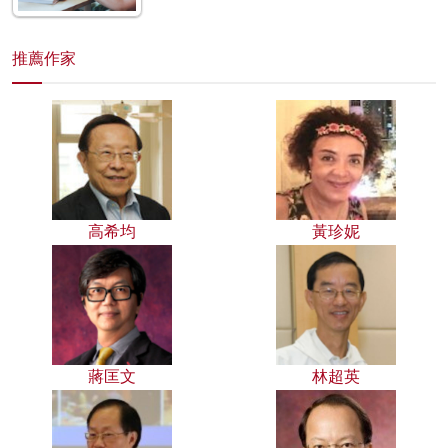
推薦作家
高希均
黃珍妮
蔣匡文
林超英