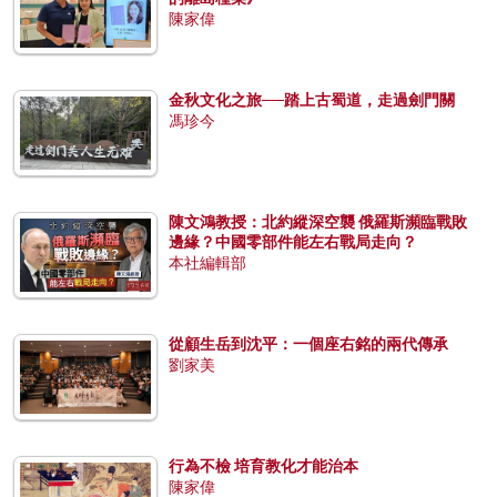
陳家偉
金秋文化之旅──踏上古蜀道，走過劍門關
馮珍今
陳文鴻教授：北約縱深空襲 俄羅斯瀕臨戰敗
邊緣？中國零部件能左右戰局走向？
本社編輯部
從顧生岳到沈平：一個座右銘的兩代傳承
劉家美
行為不檢 培育教化才能治本
陳家偉