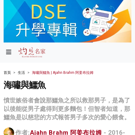
政局
教育
文化
財經
首頁
生活
海嘯與鱷魚 | Ajahn Brahm 阿姜布拉姆
生活
海嘯與鱷魚
健康
憤世嫉俗者會說那鱷魚之所以救那男子，是為了
商業
以後能從男子處得到更多麵包！但智者知道，那
鱷魚是以慈悲的方式報答男子多次的愛心餵食。
科技
影片
作者:
Ajahn Brahm 阿姜布拉姆
- 2016-