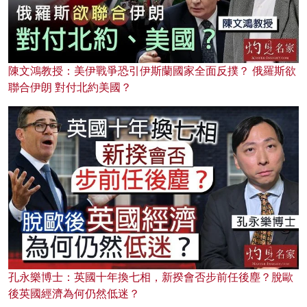
陳文鴻教授：美伊戰爭恐引伊斯蘭國家全面反撲？ 俄羅斯欲
聯合伊朗 對付北約美國？
孔永樂博士：英國十年換七相，新揆會否步前任後塵？脫歐
後英國經濟為何仍然低迷？