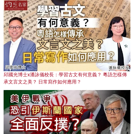
邱國光博士x潘詠儀校長：學習古文有何意義？ 粵語怎樣傳
承文言文之美？ 日常寫作如何應用？