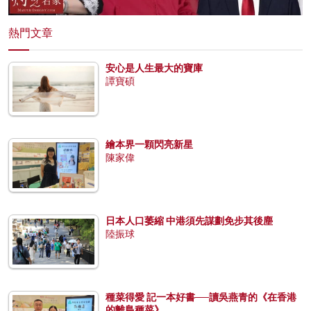
熱門文章
安心是人生最大的寶庫
譚寶碩
繪本界一顆閃亮新星
陳家偉
日本人口萎縮 中港須先謀劃免步其後塵
陸振球
種菜得愛 記一本好書──讀吳燕青的《在香港
的離島種菜》