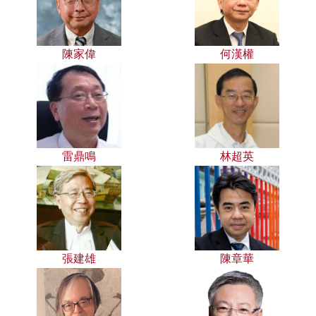
陳家偉
何漢權
雷鼎鳴
林超英
張建雄
陳章華