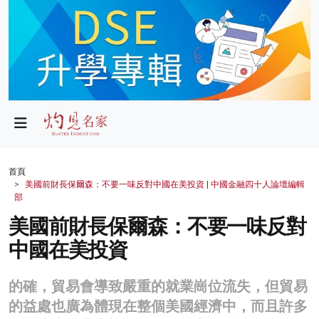
政局
教育
文化
財經
首頁
美國前財長保爾森：不要一味反對中國在美投資 | 中國金融四十人論壇編輯
生活
部
美國前財長保爾森：不要一味反對
健康
中國在美投資
商業
科技
的確，貿易會導致嚴重的就業崗位流失，但貿易
的益處也廣為體現在整個美國經濟中，而且許多
影片