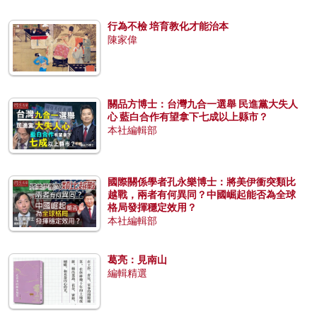
行為不檢 培育教化才能治本
陳家偉
關品方博士：台灣九合一選舉 民進黨大失人
心 藍白合作有望拿下七成以上縣市？
本社編輯部
國際關係學者孔永樂博士：將美伊衝突類比
越戰，兩者有何異同？中國崛起能否為全球
格局發揮穩定效用？
本社編輯部
葛亮：見南山
編輯精選