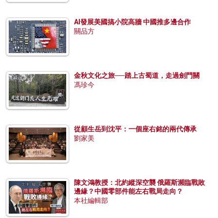
AI發展美國搞小院高牆 中國推多邊合作
關品方
金秋文化之旅──踏上古蜀道，走過劍門關
馮珍今
從顧生岳到沈平：一個座右銘的兩代傳承
劉家美
陳文鴻教授：北約縱深空襲 俄羅斯瀕臨戰敗
邊緣？中國零部件能左右戰局走向？
本社編輯部