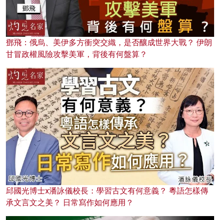
鄧飛：俄烏、美伊多方衝突交織，是否釀成世界大戰？ 伊朗
甘冒政權風險攻擊美軍，背後有何盤算？
邱國光博士x潘詠儀校長：學習古文有何意義？ 粵語怎樣傳
承文言文之美？ 日常寫作如何應用？