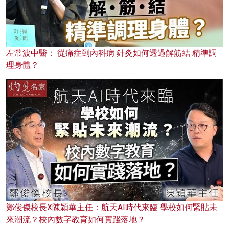
左常波中醫： 從痛症到內科病 針灸如何透過解筋結 精準調
理身體？
鄭俊傑校長X陳穎華主任：航天AI時代來臨 學校如何緊貼未
來潮流？校內數字教育如何實踐落地？