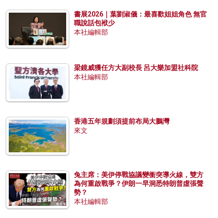
書展2026｜葉劉淑儀：最喜歡姐姐角色 無官
職說話包袱少
本社編輯部
梁鏡威獲任方大副校長 呂大樂加盟社科院
本社編輯部
香港五年規劃須提前布局大鵬灣
來文
兔主席：美伊停戰協議變衝突導火線，雙方
為何重啟戰爭？伊朗一早洞悉特朗普虛張聲
勢？
本社編輯部