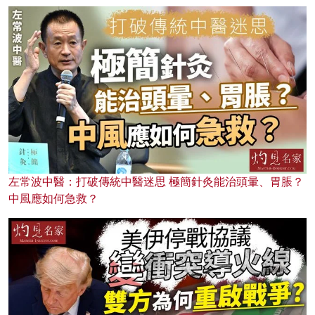
左常波中醫：打破傳統中醫迷思 極簡針灸能治頭暈、胃脹？
中風應如何急救？