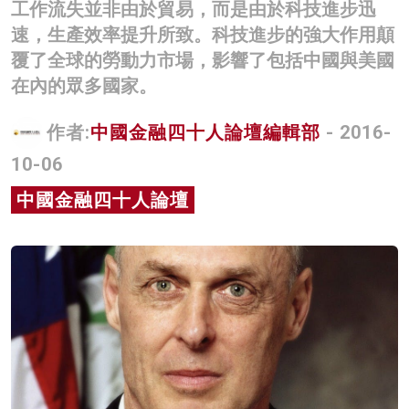
工作流失並非由於貿易，而是由於科技進步迅
名家榜
速，生產效率提升所致。科技進步的強大作用顛
覆了全球的勞動力市場，影響了包括中國與美國
灼見活動
在內的眾多國家。
關於我們
作者:
中國金融四十人論壇編輯部
- 2016-
10-06
中國金融四十人論壇