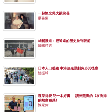
一起懷念吳大猷院長
廖書蘭
雄關漫道：把遙遠的歷史拉到眼前
編輯精選
日本人口萎縮 中港須先謀劃免步其後塵
陸振球
種菜得愛 記一本好書──讀吳燕青的《在香港
的離島種菜》
陳家偉