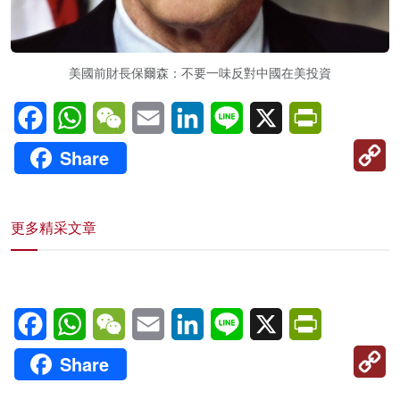
美國前財長保爾森：不要一味反對中國在美投資
Facebook
WhatsApp
WeChat
Email
LinkedIn
Line
X
PrintFriendl
C
Share
Li
更多精采文章
Facebook
WhatsApp
WeChat
Email
LinkedIn
Line
X
PrintFriendl
C
Share
Li