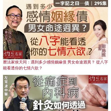
曆法家侯天同：遇到多少感情姻緣債 男女命途迥異？ 從八字
能看透你的七情六欲？