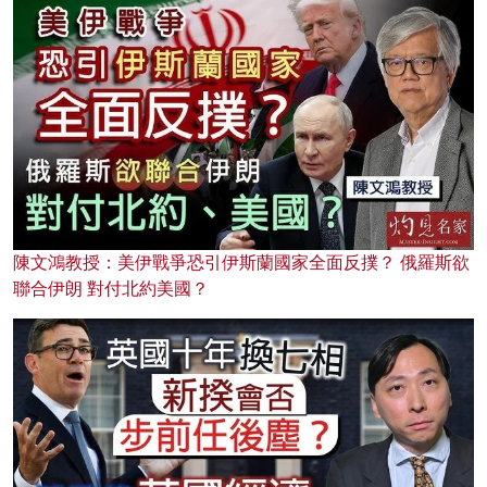
陳文鴻教授：美伊戰爭恐引伊斯蘭國家全面反撲？ 俄羅斯欲
聯合伊朗 對付北約美國？