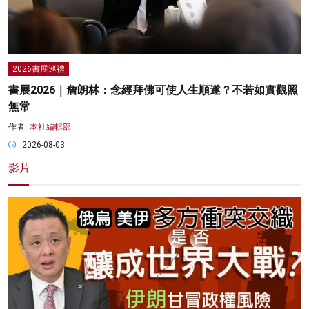
2026書展巡禮
書展2026｜詹朗林：念經拜佛可使人生順遂？不若如實觀照
無常
作者:
本社編輯部
2026-08-03
影片