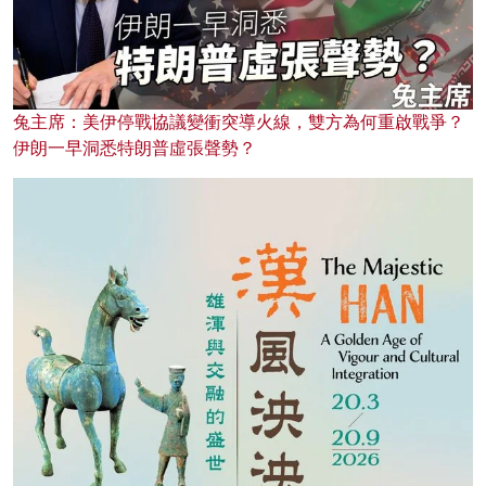
兔主席：美伊停戰協議變衝突導火線，雙方為何重啟戰爭？
伊朗一早洞悉特朗普虛張聲勢？