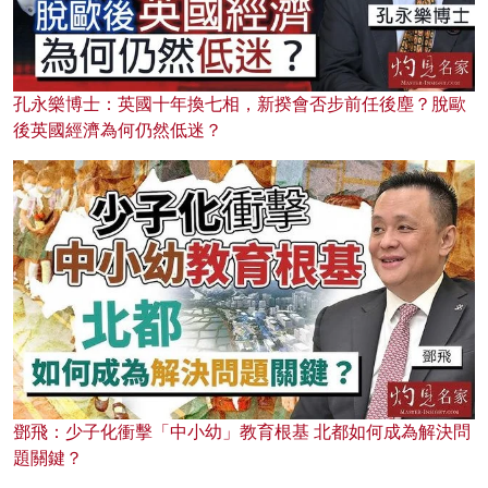
孔永樂博士：英國十年換七相，新揆會否步前任後塵？脫歐
後英國經濟為何仍然低迷？
鄧飛：少子化衝擊「中小幼」教育根基 北都如何成為解決問
題關鍵？