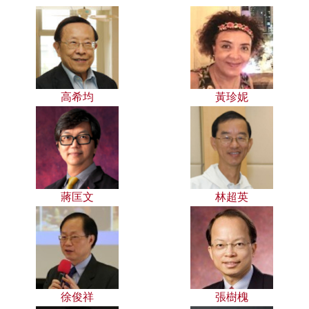
高希均
黃珍妮
蔣匡文
林超英
徐俊祥
張樹槐