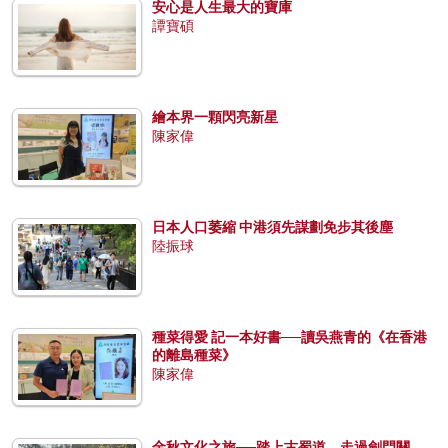
安心是人生最大的寶庫
譚寶碩
繪本界一顆閃亮新星
陳家偉
日本人口萎縮 中港須先謀劃免步其後塵
陸振球
種菜得愛 記一本好書──讀吳燕青的《在香港
的離島種菜》
陳家偉
金秋文化之旅──踏上古蜀道，走過劍門關