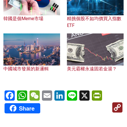
韓國是個Meme市場
精挑個股不如均價買入指數
ETF
中國城市發展的新邏輯
美元霸權永遠固若金湯？
Facebook
WhatsApp
WeChat
Email
LinkedIn
Line
X
PrintFriendl
C
Share
Li