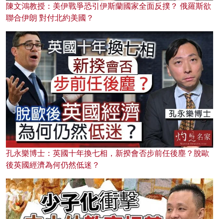
陳文鴻教授：美伊戰爭恐引伊斯蘭國家全面反撲？ 俄羅斯欲
聯合伊朗 對付北約美國？
孔永樂博士：英國十年換七相，新揆會否步前任後塵？脫歐
後英國經濟為何仍然低迷？