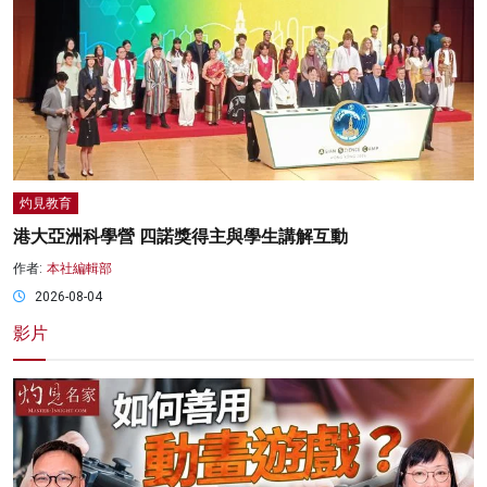
灼見教育
港大亞洲科學營 四諾獎得主與學生講解互動
作者:
本社編輯部
2026-08-04
影片