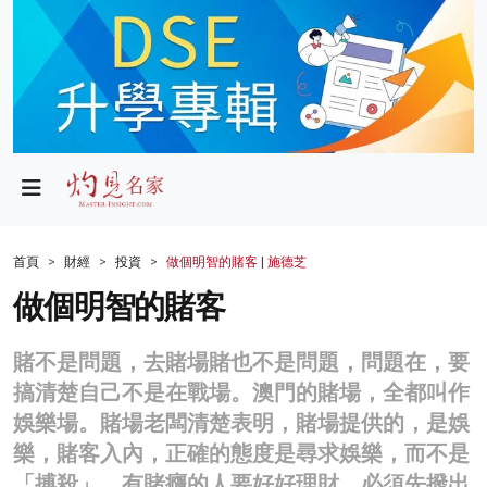
政局
教育
文化
財經
首頁
財經
投資
做個明智的賭客 | 施德芝
生活
做個明智的賭客
健康
賭不是問題，去賭場賭也不是問題，問題在，要
商業
搞清楚自己不是在戰場。澳門的賭場，全都叫作
娛樂場。賭場老闆清楚表明，賭場提供的，是娛
科技
樂，賭客入內，正確的態度是尋求娛樂，而不是
影片
「搏殺」。有賭癮的人要好好理財，必須先撥出