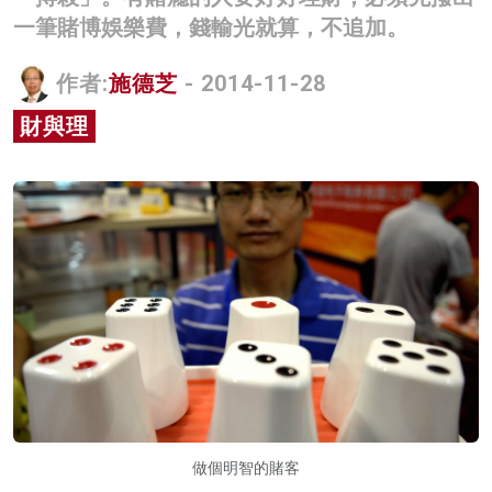
一筆賭博娛樂費，錢輸光就算，不追加。
名家榜
灼見活動
作者:
施德芝
- 2014-11-28
關於我們
財與理
做個明智的賭客