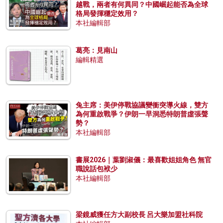
越戰，兩者有何異同？中國崛起能否為全球
格局發揮穩定效用？
本社編輯部
葛亮：見南山
編輯精選
兔主席：美伊停戰協議變衝突導火線，雙方
為何重啟戰爭？伊朗一早洞悉特朗普虛張聲
勢？
本社編輯部
書展2026｜葉劉淑儀：最喜歡姐姐角色 無官
職說話包袱少
本社編輯部
梁鏡威獲任方大副校長 呂大樂加盟社科院