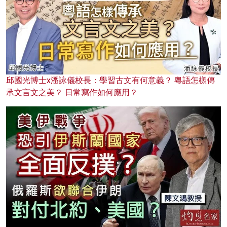
邱國光博士x潘詠儀校長：學習古文有何意義？ 粵語怎樣傳
承文言文之美？ 日常寫作如何應用？