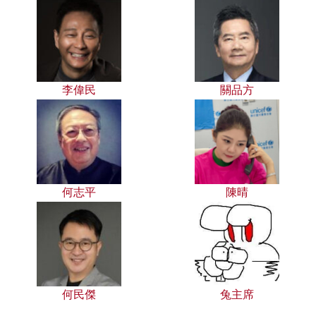
李偉民
關品方
何志平
陳晴
何民傑
兔主席