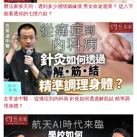
曆法家侯天同：遇到多少感情姻緣債 男女命途迥異？ 從八字
能看透你的七情六欲？
左常波中醫： 從痛症到內科病 針灸如何透過解筋結 精準調
理身體？