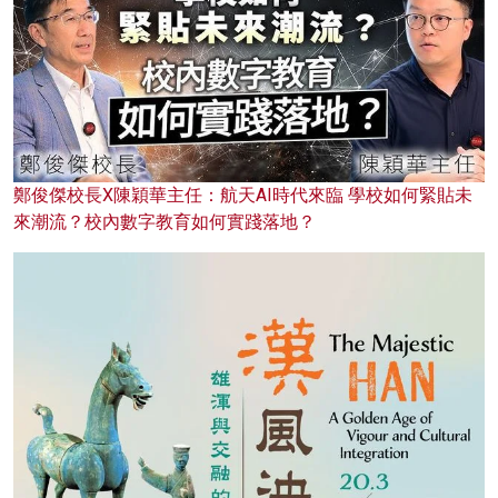
鄭俊傑校長X陳穎華主任：航天AI時代來臨 學校如何緊貼未
來潮流？校內數字教育如何實踐落地？