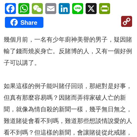
Facebook
WhatsApp
WeChat
Email
LinkedIn
Line
X
PrintFriendl
C
Share
Li
幾個月前，一名有少年廚神美譽的男子，疑因賭
輸了錢而燒炭身亡。反賭博的人，又有一個好例
子可以講了。
如果這樣的例子能叫賭仔回頭，那絕對是好事，
但真有那麼容易嗎？因賭而弄得家破人亡的新
聞，就像為情自殺的新聞一樣，幾乎無日無之，
難道賭徒會看不到嗎，難道那些想談情說愛的人
看不到嗎？但這樣的新聞，會讓賭徒從此戒賭，