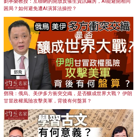
劉寧榮教授：互聯網的開放反催生資訊繭房，AI能避開相同
困局？如何避免遭AI演算法操控？
鄧飛：俄烏、美伊多方衝突交織，是否釀成世界大戰？ 伊朗
甘冒政權風險攻擊美軍，背後有何盤算？