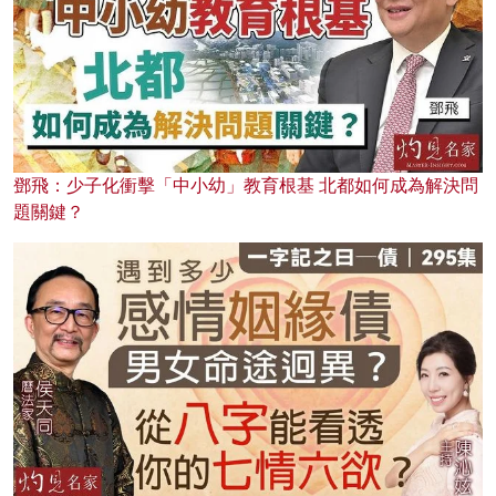
鄧飛：少子化衝擊「中小幼」教育根基 北都如何成為解決問
題關鍵？