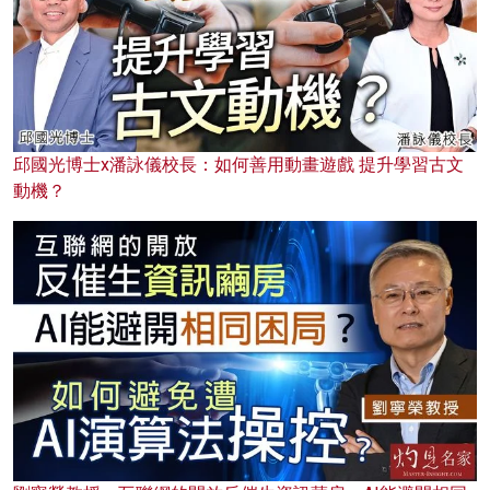
邱國光博士x潘詠儀校長：如何善用動畫遊戲 提升學習古文
動機？