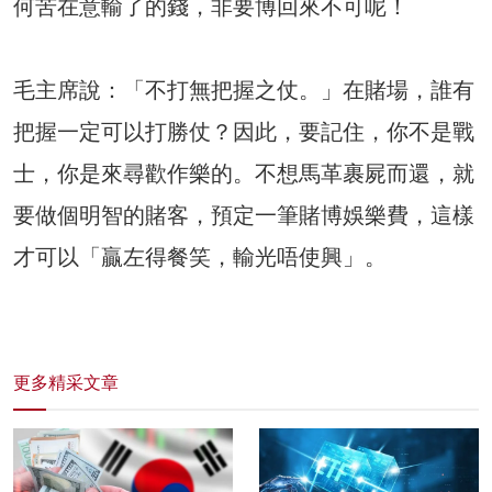
何苦在意輸了的錢，非要博回來不可呢！
毛主席說：「不打無把握之仗。」在賭場，誰有
把握一定可以打勝仗？因此，要記住，你不是戰
士，你是來尋歡作樂的。不想馬革裹屍而還，就
要做個明智的賭客，預定一筆賭博娛樂費，這樣
才可以「贏左得餐笑，輸光唔使興」。
更多精采文章