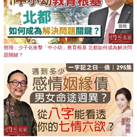
鄧飛：少子化衝擊「中小幼」教育根基 北都如何成為解決問
題關鍵？