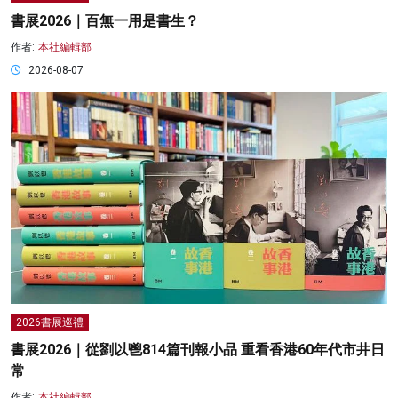
書展2026｜百無一用是書生？
作者:
本社編輯部
2026-08-07
2026書展巡禮
書展2026｜從劉以鬯814篇刊報小品 重看香港60年代市井日
常
作者:
本社編輯部