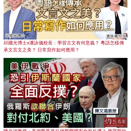
邱國光博士x潘詠儀校長：學習古文有何意義？ 粵語怎樣傳
承文言文之美？ 日常寫作如何應用？