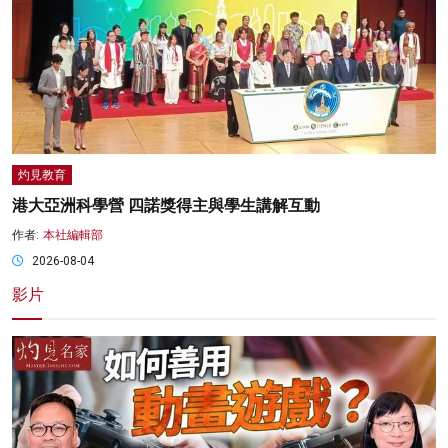
灼見教育
港大亞洲科學營 四諾獎得主與學生講解互動
作者:
本社編輯部
2026-08-04
影片