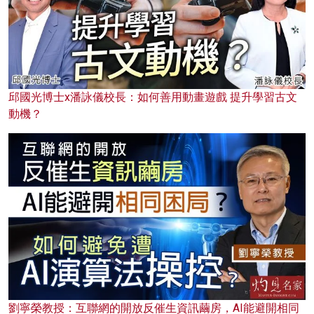
邱國光博士x潘詠儀校長：如何善用動畫遊戲 提升學習古文
動機？
劉寧榮教授：互聯網的開放反催生資訊繭房，AI能避開相同