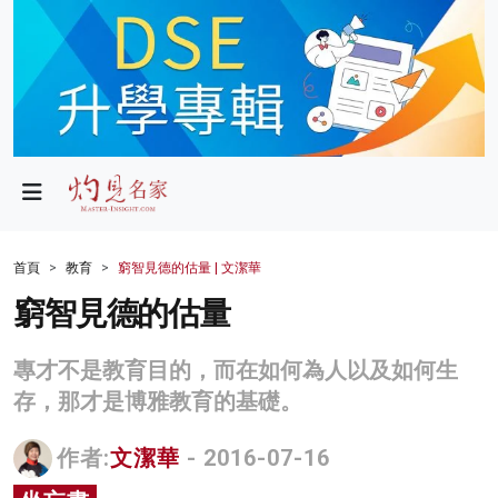
政局
教育
文化
財經
首頁
教育
窮智見德的估量 | 文潔華
生活
窮智見德的估量
健康
專才不是教育目的，而在如何為人以及如何生
商業
存，那才是博雅教育的基礎。
科技
作者:
文潔華
- 2016-07-16
影片