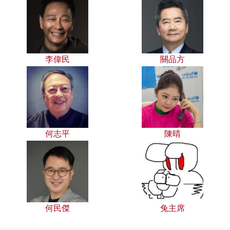
李偉民
關品方
何志平
陳晴
何民傑
兔主席