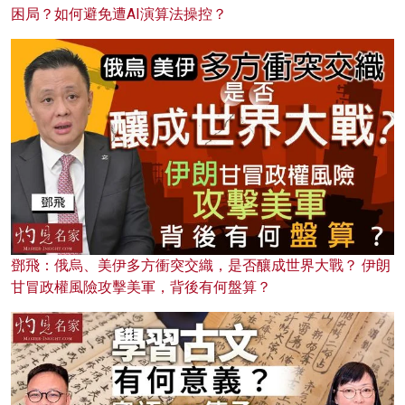
困局？如何避免遭AI演算法操控？
鄧飛：俄烏、美伊多方衝突交織，是否釀成世界大戰？ 伊朗
甘冒政權風險攻擊美軍，背後有何盤算？