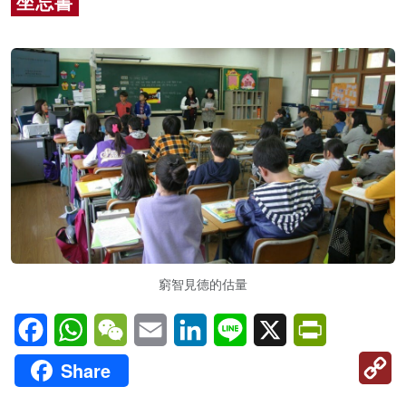
坐忘書
名家榜
灼見活動
關於我們
窮智見德的估量
Facebook
WhatsApp
WeChat
Email
LinkedIn
Line
X
PrintFriendl
C
Share
Li