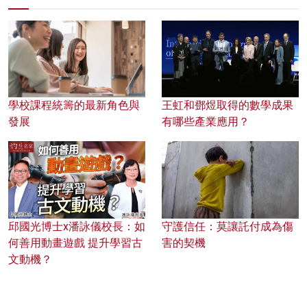
學校課程統籌的最新角色與
王虹和鄧煜取得的數學成果
發展
有哪些產業應用？
邱國光博士x潘詠儀校長：如
守護信任：莫讓託付成為傷
何善用動畫遊戲 提升學習古
害的契機
文動機？