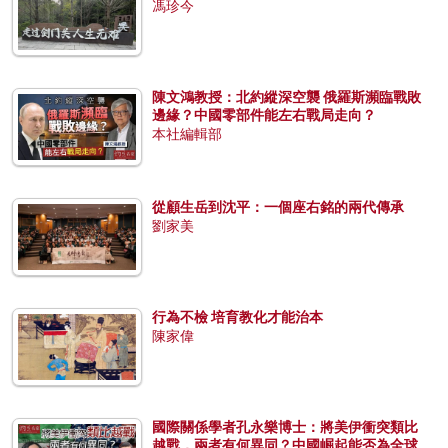
馮珍今
陳文鴻教授：北約縱深空襲 俄羅斯瀕臨戰敗
邊緣？中國零部件能左右戰局走向？
本社編輯部
從顧生岳到沈平：一個座右銘的兩代傳承
劉家美
行為不檢 培育教化才能治本
陳家偉
國際關係學者孔永樂博士：將美伊衝突類比
越戰，兩者有何異同？中國崛起能否為全球