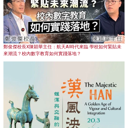
鄭俊傑校長X陳穎華主任：航天AI時代來臨 學校如何緊貼未
來潮流？校內數字教育如何實踐落地？