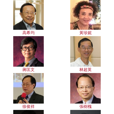
高希均
黃珍妮
蔣匡文
林超英
徐俊祥
張樹槐