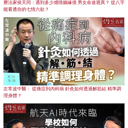
曆法家侯天同：遇到多少感情姻緣債 男女命途迥異？ 從八字
能看透你的七情六欲？
左常波中醫： 從痛症到內科病 針灸如何透過解筋結 精準調
理身體？