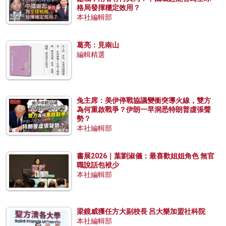
格局發揮穩定效用？
本社編輯部
葛亮：見南山
編輯精選
兔主席：美伊停戰協議變衝突導火線，雙方
為何重啟戰爭？伊朗一早洞悉特朗普虛張聲
勢？
本社編輯部
書展2026｜葉劉淑儀：最喜歡姐姐角色 無官
職說話包袱少
本社編輯部
梁鏡威獲任方大副校長 呂大樂加盟社科院
本社編輯部