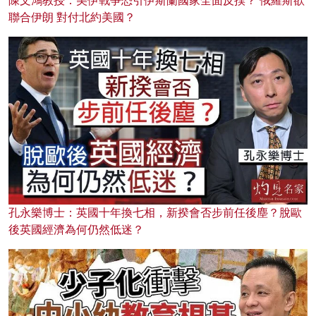
陳文鴻教授：美伊戰爭恐引伊斯蘭國家全面反撲？ 俄羅斯欲
聯合伊朗 對付北約美國？
孔永樂博士：英國十年換七相，新揆會否步前任後塵？脫歐
後英國經濟為何仍然低迷？