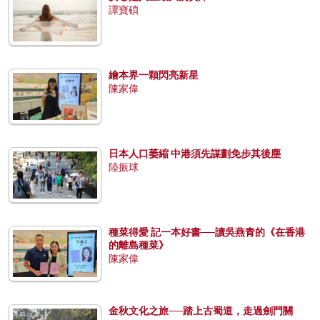
譚寶碩
繪本界一顆閃亮新星
陳家偉
日本人口萎縮 中港須先謀劃免步其後塵
陸振球
種菜得愛 記一本好書──讀吳燕青的《在香港
的離島種菜》
陳家偉
金秋文化之旅──踏上古蜀道，走過劍門關