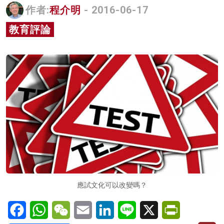
作者:
程介明
- 2016-06-17
名家榜
教育評論
灼見活動
關於我們
應試文化可以改變嗎？
Facebook
WhatsApp
WeChat
Email
LinkedIn
Line
X
PrintFriendl