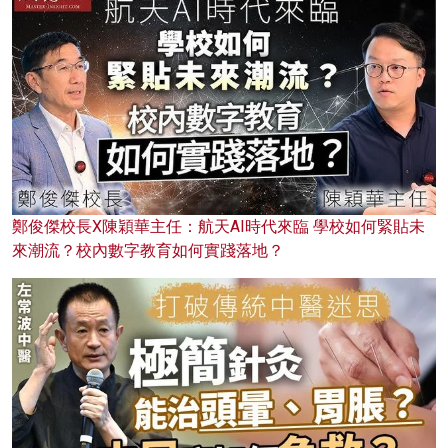
鄭俊傑校長X陳穎華主任：航天AI時代來臨 學校如何緊貼未
來潮流？校內數字教育如何實踐落地？