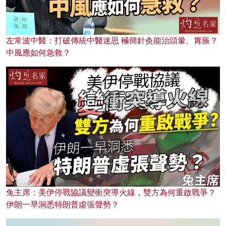
左常波中醫：打破傳統中醫迷思 極簡針灸能治頭暈、胃脹？
中風應如何急救？
兔主席：美伊停戰協議變衝突導火線，雙方為何重啟戰爭？
伊朗一早洞悉特朗普虛張聲勢？