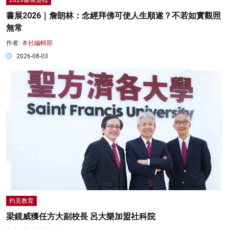
書展2026｜詹朗林：念經拜佛可使人生順遂？不若如實觀照
無常
作者:
本社編輯部
2026-08-03
灼見教育
梁鏡威獲任方大副校長 呂大樂加盟社科院