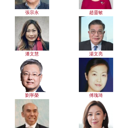
張宗永
趙靈敏
潘文慧
湯文亮
劉寧榮
傅瑰琦