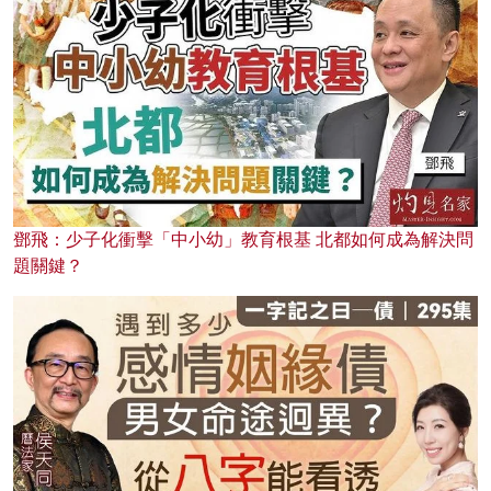
鄧飛：少子化衝擊「中小幼」教育根基 北都如何成為解決問
題關鍵？