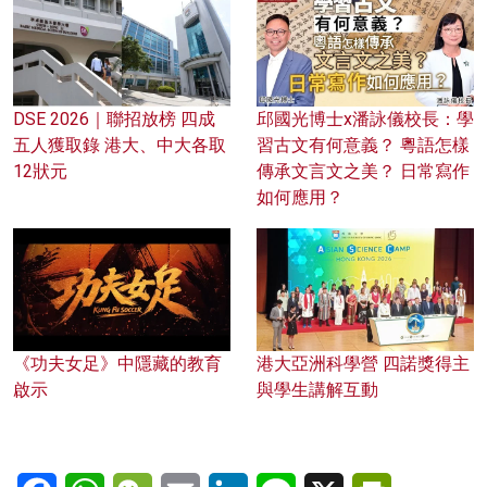
DSE 2026｜聯招放榜 四成
邱國光博士x潘詠儀校長：學
五人獲取錄 港大、中大各取
習古文有何意義？ 粵語怎樣
12狀元
傳承文言文之美？ 日常寫作
如何應用？
《功夫女足》中隱藏的教育
港大亞洲科學營 四諾獎得主
啟示
與學生講解互動
Facebook
WhatsApp
WeChat
Email
LinkedIn
Line
X
PrintFriendl