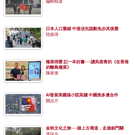
編輯精選
日本人口萎縮 中港須先謀劃免步其後塵
陸振球
種菜得愛 記一本好書──讀吳燕青的《在香港
的離島種菜》
陳家偉
AI發展美國搞小院高牆 中國推多邊合作
關品方
金秋文化之旅──踏上古蜀道，走過劍門關
馮珍今