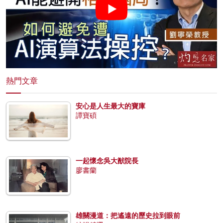
熱門文章
安心是人生最大的寶庫
譚寶碩
一起懷念吳大猷院長
廖書蘭
雄關漫道：把遙遠的歷史拉到眼前