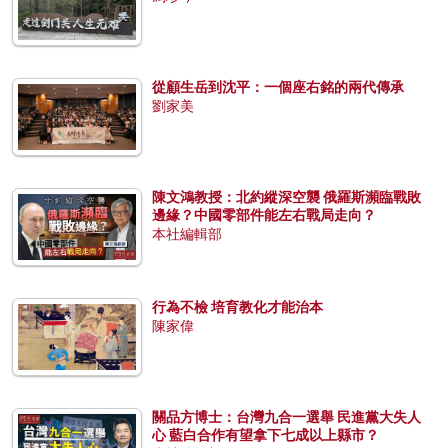
從顧生岳到沈平：一個座右銘的兩代傳承
劉家美
陳文鴻教授：北約縱深空襲 俄羅斯瀕臨戰敗
邊緣？中國零部件能左右戰局走向？
本社編輯部
行為不檢 培育教化才能治本
陳家偉
關品方博士：台灣九合一選舉 民進黨大失人
心 藍白合作有望拿下七成以上縣市？