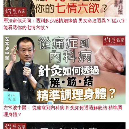
曆法家侯天同：遇到多少感情姻緣債 男女命途迥異？ 從八字
能看透你的七情六欲？
左常波中醫： 從痛症到內科病 針灸如何透過解筋結 精準調
理身體？