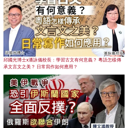
邱國光博士x潘詠儀校長：學習古文有何意義？ 粵語怎樣傳
承文言文之美？ 日常寫作如何應用？