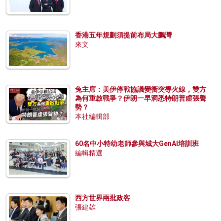
香港五年規劃須提前布局大鵬灣
來文
兔主席：美伊停戰協議變衝突導火線，雙方
為何重啟戰爭？伊朗一早洞悉特朗普虛張聲
勢？
本社編輯部
60名中小特幼老師參與城大GenAI培訓班
編輯精選
西方世界兩批政客
張建雄