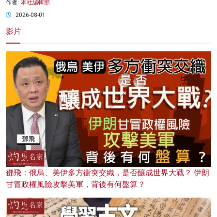
作者:
本社編輯部
2026-08-01
影片
鄧飛：俄烏、美伊多方衝突交織，是否釀成世界大戰？ 伊朗
甘冒政權風險攻擊美軍，背後有何盤算？