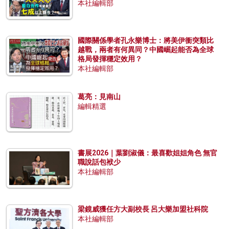
本社編輯部
國際關係學者孔永樂博士：將美伊衝突類比
越戰，兩者有何異同？中國崛起能否為全球
格局發揮穩定效用？
本社編輯部
葛亮：見南山
編輯精選
書展2026｜葉劉淑儀：最喜歡姐姐角色 無官
職說話包袱少
本社編輯部
梁鏡威獲任方大副校長 呂大樂加盟社科院
本社編輯部