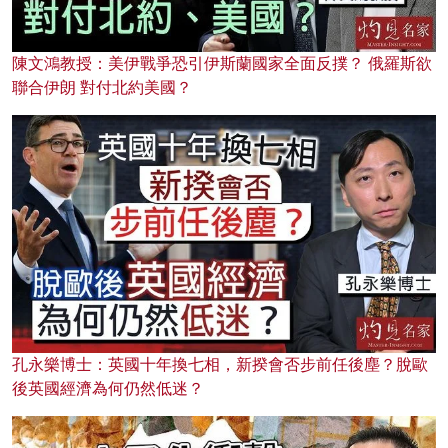
陳文鴻教授：美伊戰爭恐引伊斯蘭國家全面反撲？ 俄羅斯欲
聯合伊朗 對付北約美國？
孔永樂博士：英國十年換七相，新揆會否步前任後塵？脫歐
後英國經濟為何仍然低迷？