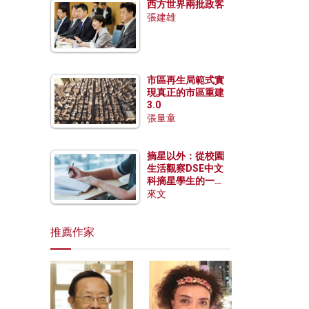
西方世界兩批政客
張建雄
市區再生局範式實
現真正的市區重建
3.0
張量童
摘星以外：從校園
生活觀察DSE中文
科摘星學生的一點
特質
來文
推薦作家