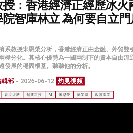
教授：香港經濟正經歷冰火
學院智庫林立 為何要自立門
濟系教授宋恩榮分析，香港經濟正由金融、外貿雙
兩極分化。其核心優勢為一國兩制下的資本自由流
遠發展的穩固根基。聽聽他的分析。
編輯部
- 2026-06-12
灼見視頻
香港經濟
創新科技
AI
宋恩榮
就業率
教育產業