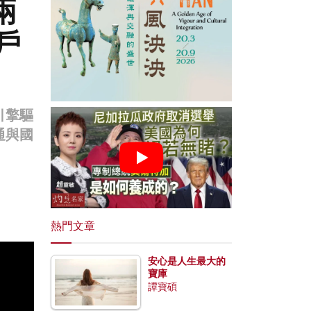
兩
戶
引擎驅
通與國
熱門文章
安心是人生最大的
寶庫
譚寶碩