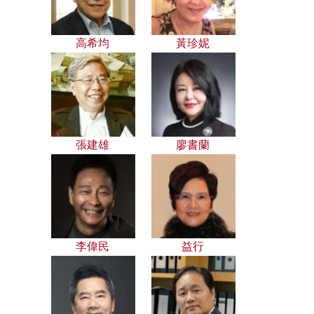
高希均
黃珍妮
張建雄
廖書蘭
李偉民
益行