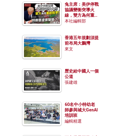
兔主席：美伊停戰
協議變衝突導火
線，雙方為何重啟
戰爭？伊朗一早洞
本社編輯部
悉特朗普虛張聲
勢？
香港五年規劃須提
前布局大鵬灣
來文
歷史給中國人一個
公道
張建雄
60名中小特幼老
師參與城大GenAI
培訓班
編輯精選