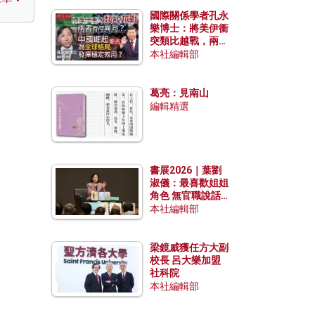
國際關係學者孔永
樂博士：將美伊衝
突類比越戰，兩者
有何異同？中國崛
本社編輯部
起能否為全球格局
發揮穩定效用？
葛亮：見南山
編輯精選
書展2026｜葉劉
淑儀：最喜歡姐姐
角色 無官職說話
包袱少
本社編輯部
梁鏡威獲任方大副
校長 呂大樂加盟
社科院
本社編輯部