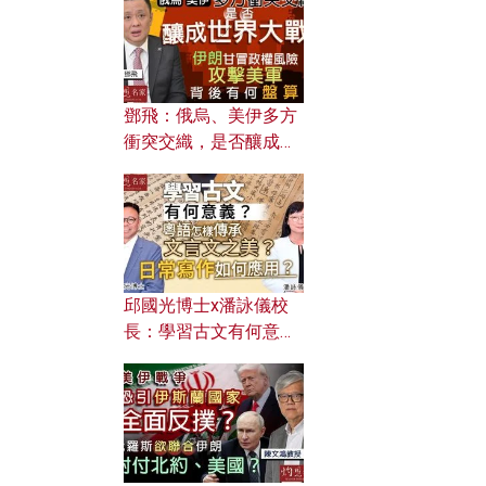
何避免遭AI演算法操
控？
鄧飛：俄烏、美伊多方
衝突交織，是否釀成世
界大戰？ 伊朗甘冒政權
風險攻擊美軍，背後有
何盤算？
邱國光博士x潘詠儀校
長：學習古文有何意
義？ 粵語怎樣傳承文言
文之美？ 日常寫作如何
應用？