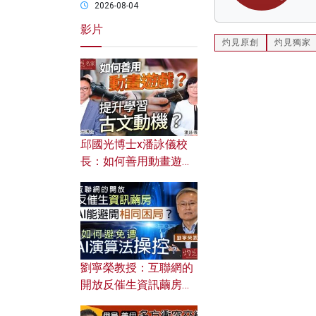
2026-08-04
影片
灼見原創
灼見獨家
邱國光博士x潘詠儀校
長：如何善用動畫遊戲
提升學習古文動機？
劉寧榮教授：互聯網的
開放反催生資訊繭房，
AI能避開相同困局？如