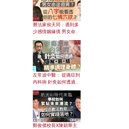
曆法家侯天同：遇到多
少感情姻緣債 男女命途
迥異？ 從八字能看透你
的七情六欲？
左常波中醫： 從痛症到
內科病 針灸如何透過解
筋結 精準調理身體？
鄭俊傑校長X陳穎華主