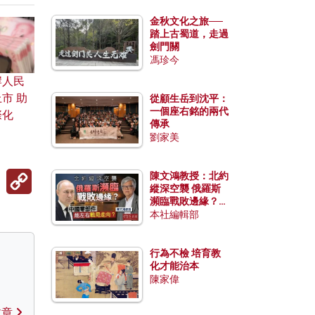
金秋文化之旅──
踏上古蜀道，走過
劍門關
馮珍今
岸人民
市 助
從顧生岳到沈平：
一個座右銘的兩代
際化
傳承
劉家美
Copy
陳文鴻教授：北約
Link
縱深空襲 俄羅斯
瀕臨戰敗邊緣？中
國零部件能左右戰
本社編輯部
局走向？
行為不檢 培育教
化才能治本
陳家偉
文章