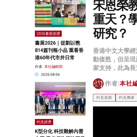
宋恩榮
重天？
研究？
2026書展巡禮
書展2026｜從劉以鬯
香港中文大學經
814篇刊報小品 重看香
港60年代市井日常
動復甦，但呈現
家支持，此為長
作者:
本社編輯部
2026-08-06
作者:
本社
灼見原創
灼見獨家
灼見經濟
K型分化 科技難解內需