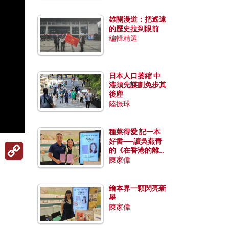
雄關漫道：把遙遠
的歷史拉到眼前
編輯精選
日本人口萎縮 中
港須先謀劃免步其
後塵
陸振球
種菜得愛 記一本
好書──讀吳燕青
Copy
的《在香港的離島
Link
種菜》
陳家偉
繪本界一顆閃亮新
星
陳家偉