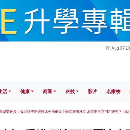
健康
商業
科技
影片
名家榜
Fri Aug 07 2
生活
健康
商業
科技
影片
名家榜
宋恩榮教授：香港經濟正經歷冰火兩重天？學院智庫林立 為何要自立門戶研究？ | 本