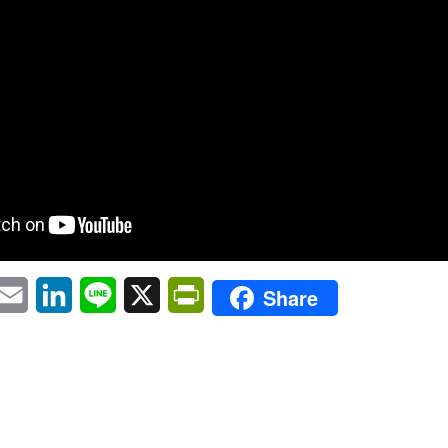
pp
eChat
Email
LinkedIn
Line
X
PrintFriendly
Share