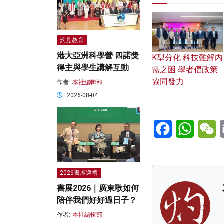
灼見教育
港大亞洲科學營 四諾獎
K型分化 科技難解內
得主與學生講解互動
需之困 學者倡政策
協同發力
作者:
本社編輯部
2026-08-04
Facebook
WhatsA
W
2026書展巡禮
書展2026｜廣東歌如何
陪伴我們好好過日子？
作者:
本社編輯部