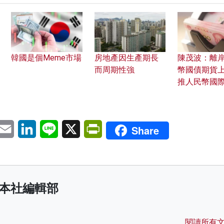
韓國是個Meme市場
房地產因生產期長
陳茂波：離
而周期性強
幣國債期貨上
推人民幣國
pp
eChat
Email
LinkedIn
Line
X
PrintFriendly
Share
本社編輯部
閱讀所有