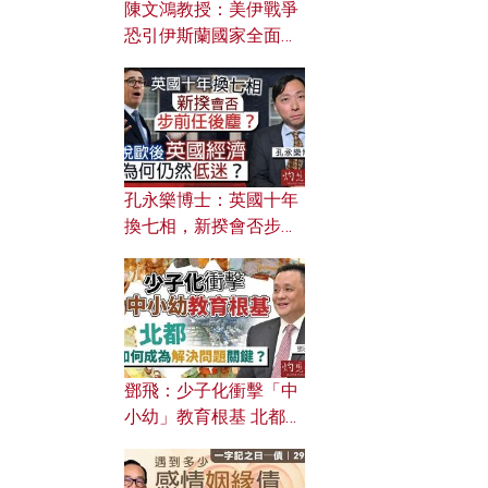
陳文鴻教授：美伊戰爭
恐引伊斯蘭國家全面反
撲？ 俄羅斯欲聯合伊朗
對付北約美國？
孔永樂博士：英國十年
換七相，新揆會否步前
任後塵？脫歐後英國經
濟為何仍然低迷？
鄧飛：少子化衝擊「中
小幼」教育根基 北都如
何成為解決問題關鍵？