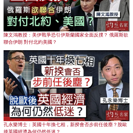
陳文鴻教授：美伊戰爭恐引伊斯蘭國家全面反撲？ 俄羅斯欲
聯合伊朗 對付北約美國？
孔永樂博士：英國十年換七相，新揆會否步前任後塵？脫歐
後英國經濟為何仍然低迷？