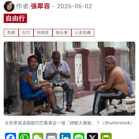
作者:
張翠容
- 2026-06-02
名家榜
自由行
灼見活動
美國
古巴
特朗普
魯比奧
人道危機
關於我們
全世界就這樣眼巴巴看着這一場「靜默大屠殺」？（Shutterstock）
Facebook
WhatsApp
WeChat
Email
LinkedIn
Line
X
PrintFriendl