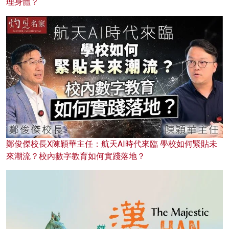
理身體？
鄭俊傑校長X陳穎華主任：航天AI時代來臨 學校如何緊貼未
來潮流？校內數字教育如何實踐落地？