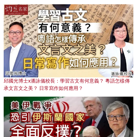
邱國光博士x潘詠儀校長：學習古文有何意義？ 粵語怎樣傳
承文言文之美？ 日常寫作如何應用？