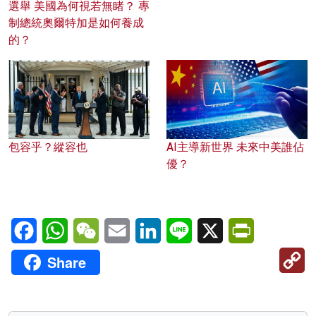
選舉 美國為何視若無睹？ 專
制總統奧爾特加是如何養成
的？
包容乎？縱容也
AI主導新世界 未來中美誰佔
優？
Facebook
WhatsApp
WeChat
Email
LinkedIn
Line
X
PrintFriendl
C
Share
Li