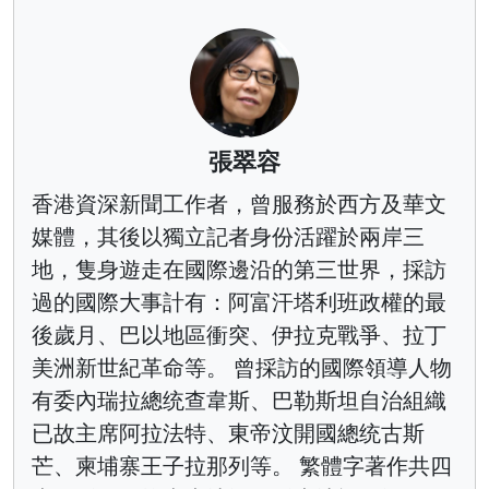
張翠容
香港資深新聞工作者，曾服務於西方及華文
媒體，其後以獨立記者身份活躍於兩岸三
地，隻身遊走在國際邊沿的第三世界，採訪
過的國際大事計有：阿富汗塔利班政權的最
後歲月、巴以地區衝突、伊拉克戰爭、拉丁
美洲新世紀革命等。 曾採訪的國際領導人物
有委內瑞拉總统查韋斯、巴勒斯坦自治組織
已故主席阿拉法特、東帝汶開國總统古斯
芒、柬埔寨王子拉那列等。 繁體字著作共四