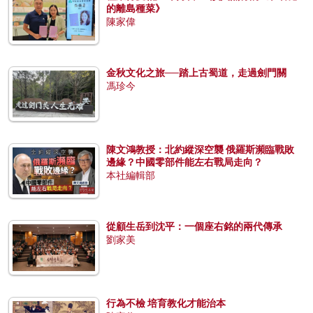
的離島種菜》
陳家偉
金秋文化之旅──踏上古蜀道，走過劍門關
馮珍今
陳文鴻教授：北約縱深空襲 俄羅斯瀕臨戰敗
邊緣？中國零部件能左右戰局走向？
本社編輯部
從顧生岳到沈平：一個座右銘的兩代傳承
劉家美
行為不檢 培育教化才能治本