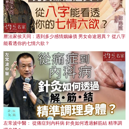
曆法家侯天同：遇到多少感情姻緣債 男女命途迥異？ 從八字
能看透你的七情六欲？
左常波中醫： 從痛症到內科病 針灸如何透過解筋結 精準調