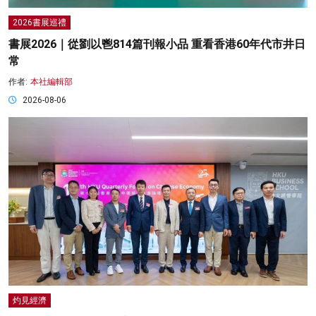
2026書展巡禮
書展2026｜從劉以鬯814篇刊報小品 重看香港60年代市井日
常
作者:
本社編輯部
2026-08-06
灼見經濟