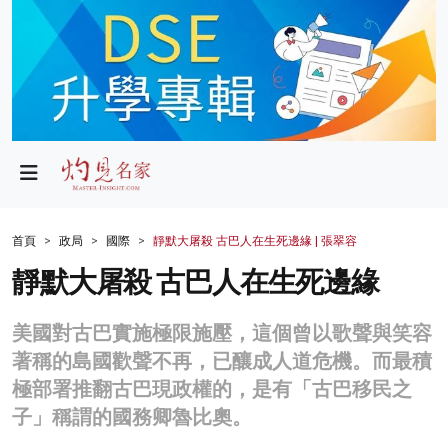
政局
教育
文化
財經
首頁
政局
國際
靜默大屠殺 古巴人在生死邊緣 | 張翠容
生活
靜默大屠殺 古巴人在生死邊緣
健康
美國對古巴實施極限施壓，這個曾以歌聲與笑容
商業
著稱的島國歡聲不再，已釀成人道危機。而最積
極部署推翻古巴現政權的，是有「古巴移民之
科技
子」稱謂的國務卿魯比奧。
影片