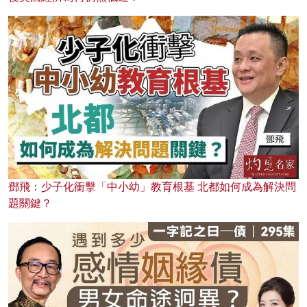
鄧飛：少子化衝擊「中小幼」教育根基 北都如何成為解決問
題關鍵？