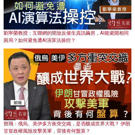
劉寧榮教授：互聯網的開放反催生資訊繭房，AI能避開相同
困局？如何避免遭AI演算法操控？
鄧飛：俄烏、美伊多方衝突交織，是否釀成世界大戰？ 伊朗
甘冒政權風險攻擊美軍，背後有何盤算？