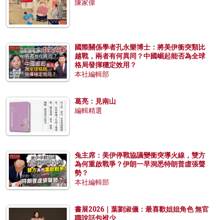
陳家偉
國際關係學者孔永樂博士：將美伊衝突類比
越戰，兩者有何異同？中國崛起能否為全球
格局發揮穩定效用？
本社編輯部
葛亮：見南山
編輯精選
兔主席：美伊停戰協議變衝突導火線，雙方
為何重啟戰爭？伊朗一早洞悉特朗普虛張聲
勢？
本社編輯部
書展2026｜葉劉淑儀：最喜歡姐姐角色 無官
職說話包袱少