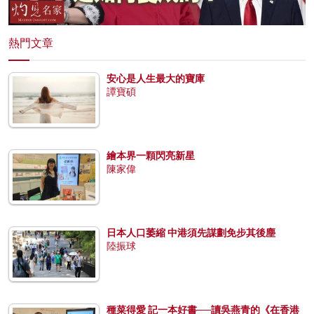
熱門文章
安心是人生最大的寶庫
譚寶碩
繪本界一顆閃亮新星
陳家偉
日本人口萎縮 中港須先謀劃免步其後塵
陸振球
種菜得愛 記一本好書──讀吳燕青的《在香港