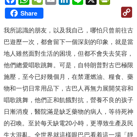
C
Share
Li
我所認識的朋友，以及我自己，哪怕只曾前往古
巴遊歷一次，都會留下一個深刻的印象，就是當
地人雖然面對生活的困境，但都不會失去笑容，
他們總愛唱歌跳舞。可是，自特朗普對古巴極限
施壓，至今已好幾個月，在禁運燃油、糧食、藥
物和一切日常用品下，古巴人再無力展開笑容和
唱歌跳舞，他們正和飢餓對抗，營養不良的孩子
日漸消瘦，醫院滿是缺乏藥物的病人，等待死神
的召喚。至於每天缺電20小時，更導致生產及民
生大混亂。全世界就這樣眼巴巴看着這一場「靜