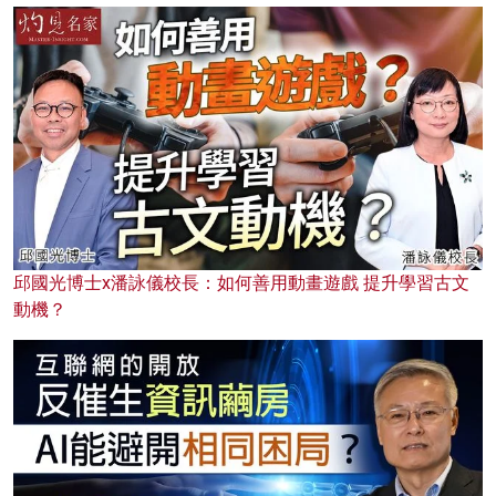
邱國光博士x潘詠儀校長：如何善用動畫遊戲 提升學習古文
動機？