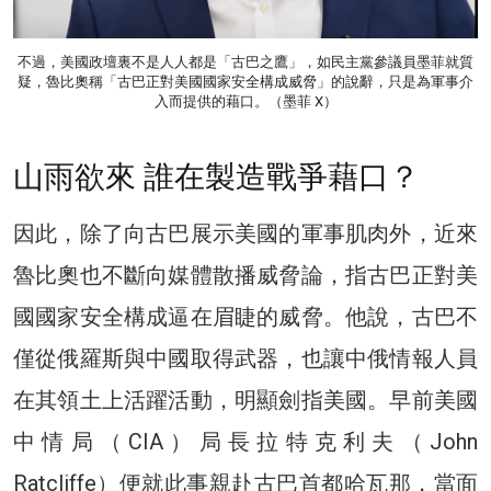
不過，美國政壇裏不是人人都是「古巴之鷹」，如民主黨參議員墨菲就質
疑，魯比奧稱「古巴正對美國國家安全構成威脅」的說辭，只是為軍事介
入而提供的藉口。（墨菲 X）
山雨欲來 誰在製造戰爭藉口？
因此，除了向古巴展示美國的軍事肌肉外，近來
魯比奧也不斷向媒體散播威脅論，指古巴正對美
國國家安全構成逼在眉睫的威脅。他說，古巴不
僅從俄羅斯與中國取得武器，也讓中俄情報人員
在其領土上活躍活動，明顯劍指美國。早前美國
中情局（CIA）局長拉特克利夫（John
Ratcliffe）便就此事親赴古巴首都哈瓦那，當面