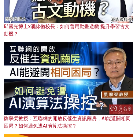
邱國光博士x潘詠儀校長：如何善用動畫遊戲 提升學習古文
動機？
劉寧榮教授：互聯網的開放反催生資訊繭房，AI能避開相同
困局？如何避免遭AI演算法操控？