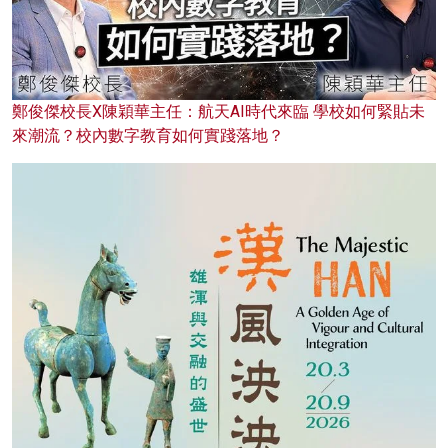
鄭俊傑校長X陳穎華主任：航天AI時代來臨 學校如何緊貼未
來潮流？校內數字教育如何實踐落地？