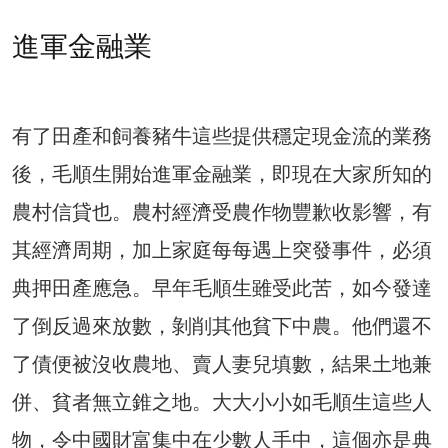
進軍金融業
有了田產和飼養豬牛這些提供穩定現金流的業務
後，毛順生開始進軍金融業，即現在大家所知的
農村信貸也。農村經濟受農作物豐歉收影響，有
其經濟周期，加上家庭每每遇上突發事件，必須
典押田產應急。早年毛順生雖受此苦，如今發達
了倒反過來放數，剝削其他貧下中農。他們還不
了債便被沒收農地、賣人妻兒填數，結果土地兼
併、貧者無立錐之地。大大小小如毛順生這些人
物，令中國財富集中在少數人手中，這個亦是典