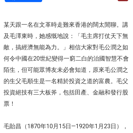
某天跟一名在文革時走難來香港的闊太閒聊。講
及毛澤東時，她感慨地說：「毛主席打仗天下無
敵，搞經濟無能為力。」相信大家對毛公潤之如
何令中國在20世紀變得一窮二白的治國智慧不會
陌生，但可能眾博友未必會知道，原來毛公潤之
的生父毛順生是一名精於投資之道的富農。毛父
投資絕技有三大板斧，包括田產、金融和發行股
票！
毛貽昌（1870年10月15日—1920年1月23日），