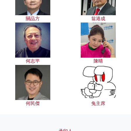
關品方
翁港成
何志平
陳晴
何民傑
兔主席