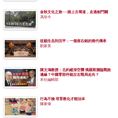
金秋文化之旅──踏上古蜀道，走過劍門關
馮珍今
從顧生岳到沈平：一個座右銘的兩代傳承
劉家美
陳文鴻教授：北約縱深空襲 俄羅斯瀕臨戰敗
邊緣？中國零部件能左右戰局走向？
本社編輯部
行為不檢 培育教化才能治本
陳家偉