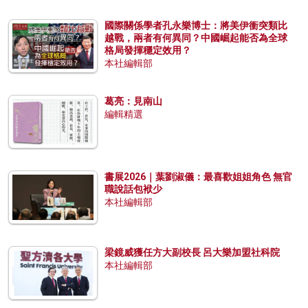
國際關係學者孔永樂博士：將美伊衝突類比
越戰，兩者有何異同？中國崛起能否為全球
格局發揮穩定效用？
本社編輯部
葛亮：見南山
編輯精選
書展2026｜葉劉淑儀：最喜歡姐姐角色 無官
職說話包袱少
本社編輯部
梁鏡威獲任方大副校長 呂大樂加盟社科院
本社編輯部