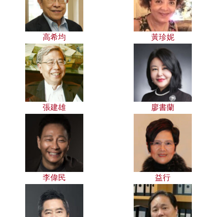
高希均
黃珍妮
張建雄
廖書蘭
李偉民
益行