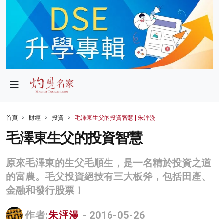
政局
教育
文化
財經
首頁
財經
投資
毛澤東生父的投資智慧 | 朱泙漫
生活
毛澤東生父的投資智慧
健康
原來毛澤東的生父毛順生，是一名精於投資之道
商業
的富農。毛父投資絕技有三大板斧，包括田產、
金融和發行股票！
科技
影片
作者:
朱泙漫
- 2016-05-26