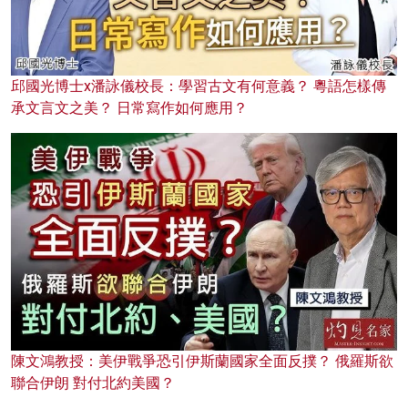
邱國光博士x潘詠儀校長：學習古文有何意義？ 粵語怎樣傳
承文言文之美？ 日常寫作如何應用？
陳文鴻教授：美伊戰爭恐引伊斯蘭國家全面反撲？ 俄羅斯欲
聯合伊朗 對付北約美國？