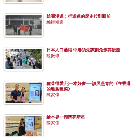
雄關漫道：把遙遠的歷史拉到眼前
編輯精選
日本人口萎縮 中港須先謀劃免步其後塵
陸振球
種菜得愛 記一本好書──讀吳燕青的《在香港
的離島種菜》
陳家偉
繪本界一顆閃亮新星
陳家偉