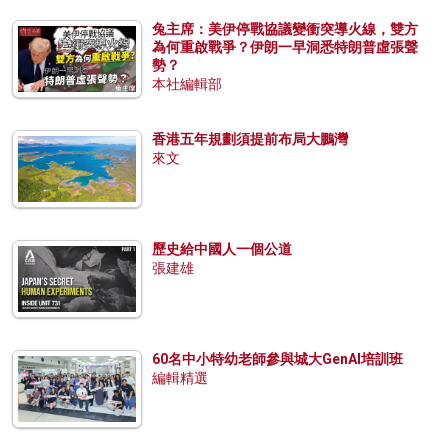
兔主席：美伊停戰協議變衝突導火線，雙方
為何重啟戰爭？伊朗一早洞悉特朗普虛張聲
勢？
本社編輯部
香港五年規劃須提前布局大鵬灣
來文
歷史給中國人一個公道
張建雄
60名中小特幼老師參與城大GenAI培訓班
編輯精選