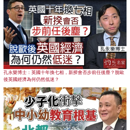
孔永樂博士：英國十年換七相，新揆會否步前任後塵？脫歐
後英國經濟為何仍然低迷？