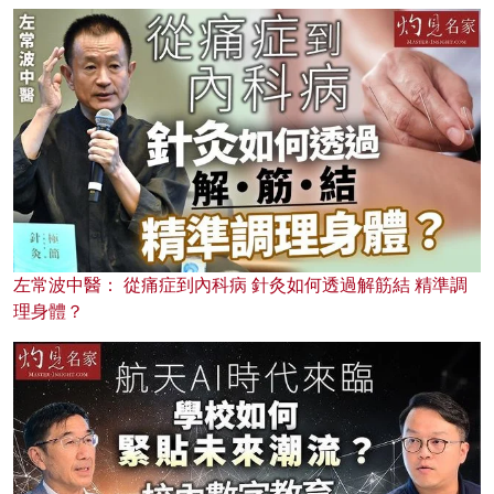
左常波中醫： 從痛症到內科病 針灸如何透過解筋結 精準調
理身體？