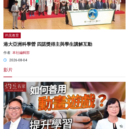
灼見教育
港大亞洲科學營 四諾獎得主與學生講解互動
作者:
本社編輯部
2026-08-04
影片