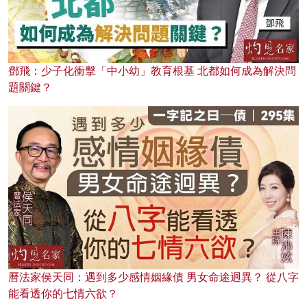
鄧飛：少子化衝擊「中小幼」教育根基 北都如何成為解決問
題關鍵？
曆法家侯天同：遇到多少感情姻緣債 男女命途迥異？ 從八字
能看透你的七情六欲？