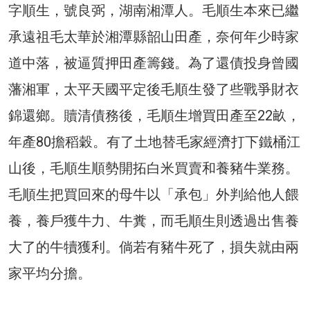
字順生，號良弼，湖南湘潭人。毛順生本來已繼
承遠祖毛太華於湘潭縣韶山田產，奈何年少時家
道中落，被逼質押田產籌錢。為了還債投身曾國
藩湘軍，太平天國平定後毛順生發了些戰爭財衣
錦還鄉。贖清債務後，毛順生增買田產至22畝，
年產80擔稻穀。有了土地替毛家經濟打下鐵桶江
山後，毛順生順勢開拓白米買賣和養豬牛業務。
毛順生把買回來的母牛以「承包」外判給他人餵
養，養戶獲牛力、牛糞，而毛順生則透過出售養
大了的牛犢獲利。倘若有豬牛死了，損失就由兩
家平均分擔。