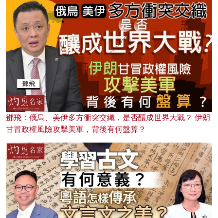
鄧飛：俄烏、美伊多方衝突交織，是否釀成世界大戰？ 伊朗
甘冒政權風險攻擊美軍，背後有何盤算？