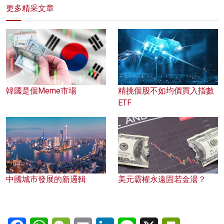
更多精采文章
韓國是個Meme市場
精挑個股不如均價買入指數
ETF
中國城市發展的新邏輯
美元霸權永遠固若金湯？
Facebook
WhatsApp
WeChat
Email
LinkedIn
Line
X
PrintFriendl