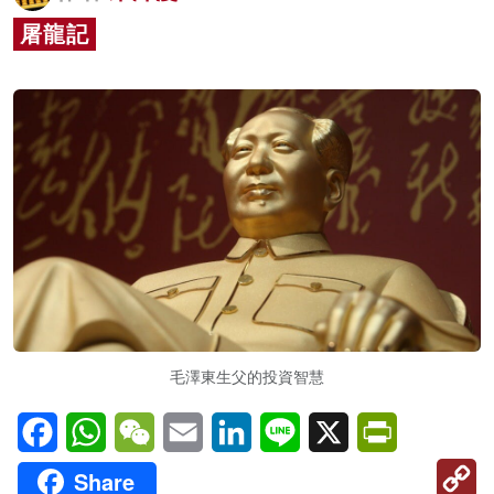
名家榜
屠龍記
灼見活動
關於我們
毛澤東生父的投資智慧
Facebook
WhatsApp
WeChat
Email
LinkedIn
Line
X
PrintFriendl
C
Share
Li