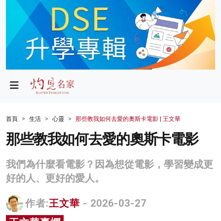
政局
教育
文化
財經
首頁
生活
心靈
那些教我如何去愛的奧斯卡電影 | 王文華
生活
那些教我如何去愛的奧斯卡電影
健康
我們為什麼看電影？因為想從電影，學習變成更
商業
好的人、更好的愛人。
科技
作者:
王文華
- 2026-03-27
影片