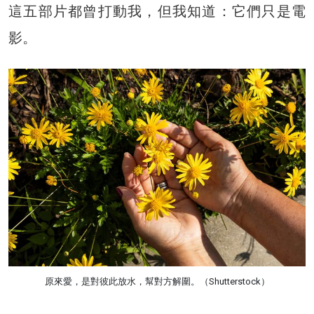
這五部片都曾打動我，但我知道：它們只是電
影。
原來愛，是對彼此放水，幫對方解圍。（Shutterstock）