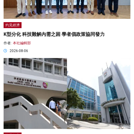
灼見經濟
K型分化 科技難解內需之困 學者倡政策協同發力
作者:
本社編輯部
2026-08-06