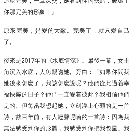
這麼完美，一旦深交，她看到你的缺點，破壞了
你那完美的形象！」
原來完美，是愛的大敵。完美了，就只愛自己
了。
後來是2017年的《水底情深》。最後一幕，女主
角沉入水底，人魚親吻她。旁白：「如果你問我
她後來怎麼了，我該怎麼說呢？他們從此過着幸
福快樂的日子？他們一直愛着彼此？我相信他們
是的。但每當我想起她，立刻浮上心頭的是一首
詩，數百年前，有人輕聲呢喃的一首詩：因為我
無法感受到你的形體，我感受到你把我包圍。我