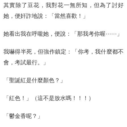
其實除了豆花，我對花一無所知，但為了討好
她，便奸詐地說：「當然喜歡！」
她看出我在呼嚨她，便說：「那我考你喔⋯⋯」
我嚇得半死，但強作鎮定：「你考，我什麼都不
會，考試最行。」
「聖誕紅是什麼顏色？」
「紅色！」（這不是放水嗎！！！）
「鬱金香呢？」