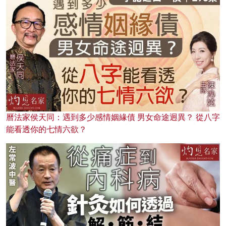
曆法家侯天同：遇到多少感情姻緣債 男女命途迥異？ 從八字
能看透你的七情六欲？