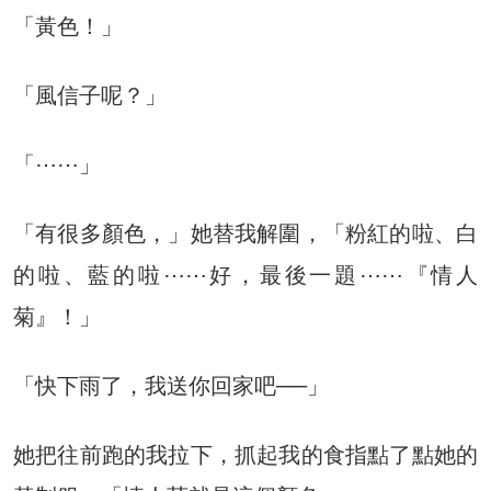
「黃色！」
「風信子呢？」
「⋯⋯」
「有很多顏色，」她替我解圍，「粉紅的啦、白
的啦、藍的啦⋯⋯好，最後一題⋯⋯『情人
菊』！」
「快下雨了，我送你回家吧──」
她把往前跑的我拉下，抓起我的食指點了點她的