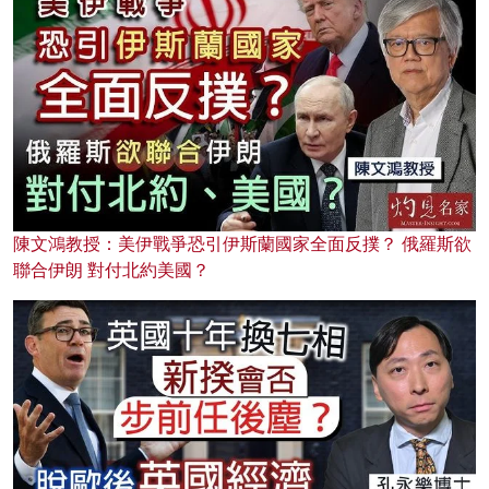
陳文鴻教授：美伊戰爭恐引伊斯蘭國家全面反撲？ 俄羅斯欲
聯合伊朗 對付北約美國？