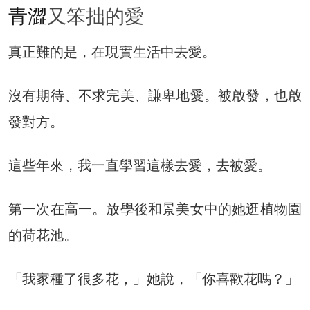
青澀
又笨拙的愛
真正難的是，在現實生活中去愛。
沒有期待、不求完美、謙卑地愛。被啟發，也啟
發對方。
這些年來，我一直學習這樣去愛，去被愛。
第一次在高一。放學後和景美女中的她逛植物園
的荷花池。
「我家種了很多花，」她說，「你喜歡花嗎？」