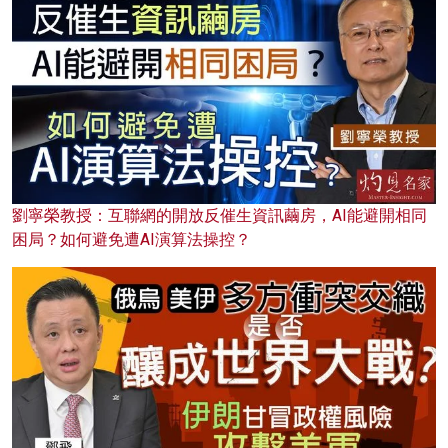
劉寧榮教授：互聯網的開放反催生資訊繭房，AI能避開相同
困局？如何避免遭AI演算法操控？