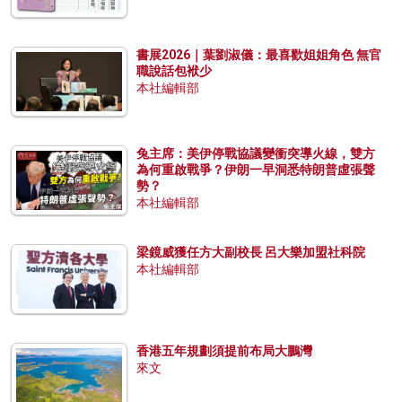
書展2026｜葉劉淑儀：最喜歡姐姐角色 無官
職說話包袱少
本社編輯部
兔主席：美伊停戰協議變衝突導火線，雙方
為何重啟戰爭？伊朗一早洞悉特朗普虛張聲
勢？
本社編輯部
梁鏡威獲任方大副校長 呂大樂加盟社科院
本社編輯部
香港五年規劃須提前布局大鵬灣
來文