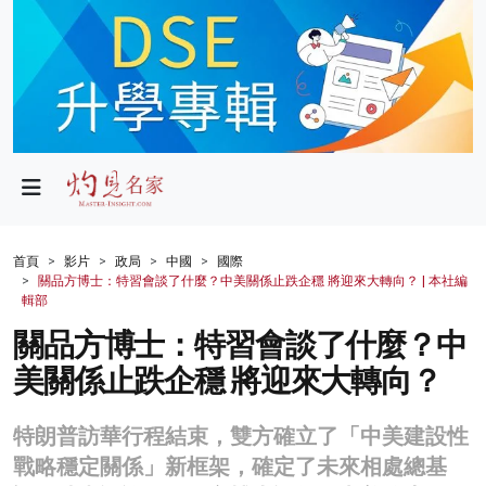
政局
教育
文化
財經
首頁
影片
政局
中國
國際
關品方博士：特習會談了什麼？中美關係止跌企穩 將迎來大轉向？ | 本社編
生活
輯部
關品方博士：特習會談了什麼？中
健康
美關係止跌企穩 將迎來大轉向？
商業
科技
特朗普訪華行程結束，雙方確立了「中美建設性
戰略穩定關係」新框架，確定了未來相處總基
影片