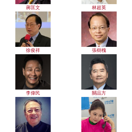
蔣匡文
林超英
徐俊祥
張樹槐
李偉民
關品方