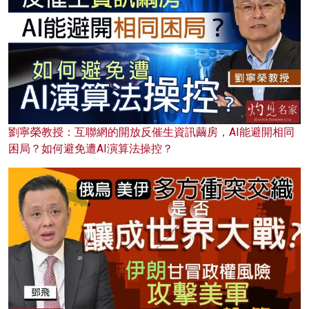
劉寧榮教授：互聯網的開放反催生資訊繭房，AI能避開相同
困局？如何避免遭AI演算法操控？