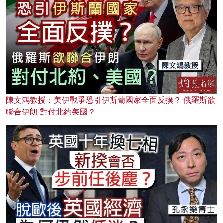
陳文鴻教授：美伊戰爭恐引伊斯蘭國家全面反撲？ 俄羅斯欲
聯合伊朗 對付北約美國？