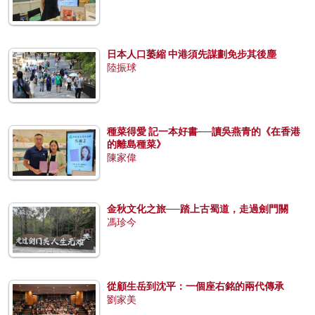
日本人口萎縮 中港須先謀劃免步其後塵
陸振球
種菜得愛 記一本好書──讀吳燕青的《在香港
的離島種菜》
陳家偉
金秋文化之旅──踏上古蜀道，走過劍門關
馮珍今
從顧生岳到沈平：一個座右銘的兩代傳承
劉家美