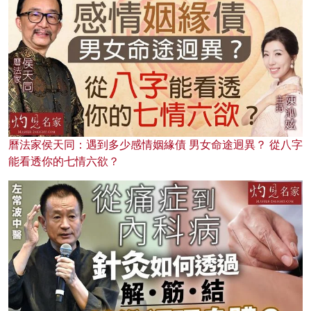
曆法家侯天同：遇到多少感情姻緣債 男女命途迥異？ 從八字
能看透你的七情六欲？