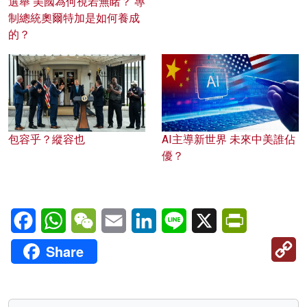
選舉 美國為何視若無睹？ 專
制總統奧爾特加是如何養成
的？
包容乎？縱容也
AI主導新世界 未來中美誰佔
優？
Facebook
WhatsApp
WeChat
Email
LinkedIn
Line
X
PrintFriendl
C
Share
Li