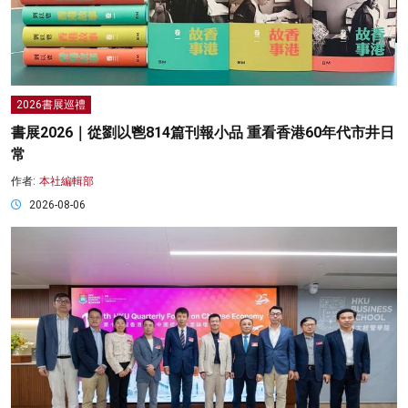
2026書展巡禮
書展2026｜從劉以鬯814篇刊報小品 重看香港60年代市井日
常
作者:
本社編輯部
2026-08-06