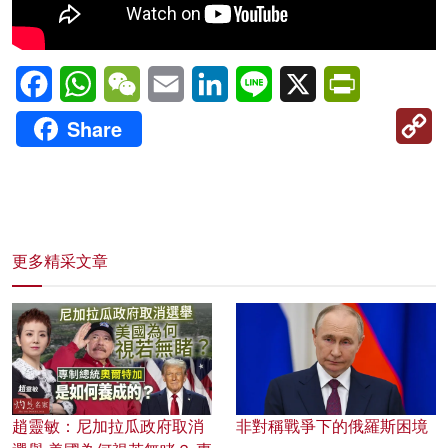
Facebook
WhatsApp
WeChat
Email
LinkedIn
Line
X
PrintFriendl
C
Share
Li
更多精采文章
趙靈敏：尼加拉瓜政府取消
非對稱戰爭下的俄羅斯困境