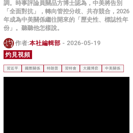
調。時事評論員關品方博士認為，中美將告別
名家榜
「全面對抗」，轉向管控分歧、共存競合，2026
年成為中美關係繼往開來的「歷史性、標誌性年
灼見活動
份」。聽聽他怎樣說。
關於我們
作者:
本社編輯部
- 2026-05-19
灼見視頻
習近平
國際關係
特朗普
習特會
大國博弈
中美關係