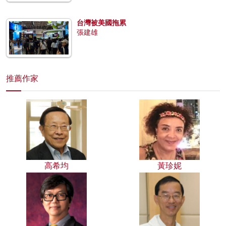
台灣被美國拖累
張建雄
推薦作家
高希均
黃珍妮