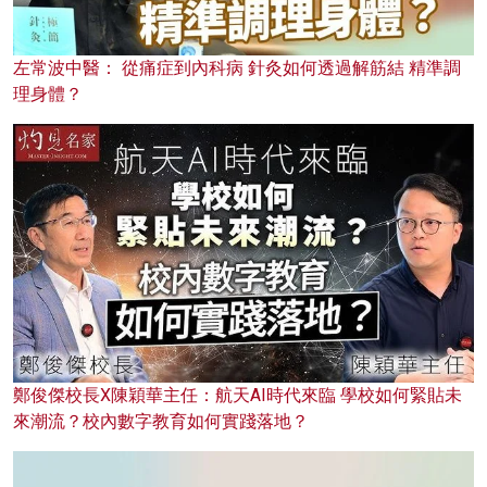
左常波中醫： 從痛症到內科病 針灸如何透過解筋結 精準調
理身體？
鄭俊傑校長X陳穎華主任：航天AI時代來臨 學校如何緊貼未
來潮流？校內數字教育如何實踐落地？