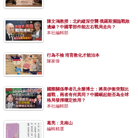
陳文鴻教授：北約縱深空襲 俄羅斯瀕臨戰敗
邊緣？中國零部件能左右戰局走向？
本社編輯部
行為不檢 培育教化才能治本
陳家偉
國際關係學者孔永樂博士：將美伊衝突類比
越戰，兩者有何異同？中國崛起能否為全球
格局發揮穩定效用？
本社編輯部
葛亮：見南山
編輯精選