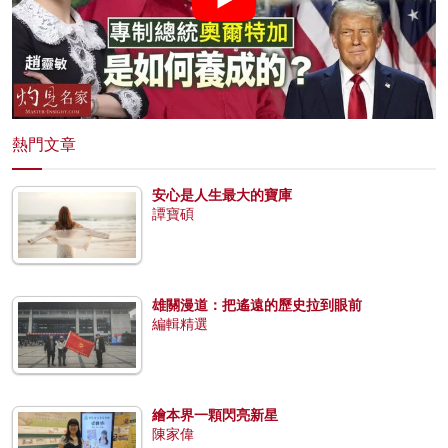
熱門文章
安心是人生最大的寶庫
譚寶碩
雄關漫道：把遙遠的歷史拉到眼前
編輯精選
繪本界一顆閃亮新星
陳家偉