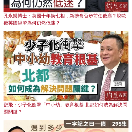
孔永樂博士：英國十年換七相，新揆會否步前任後塵？脫歐
後英國經濟為何仍然低迷？
鄧飛：少子化衝擊「中小幼」教育根基 北都如何成為解決問
題關鍵？