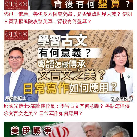
鄧飛：俄烏、美伊多方衝突交織，是否釀成世界大戰？ 伊朗
甘冒政權風險攻擊美軍，背後有何盤算？
邱國光博士x潘詠儀校長：學習古文有何意義？ 粵語怎樣傳
承文言文之美？ 日常寫作如何應用？