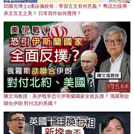
邱國光博士x潘詠儀校長：學習古文有何意義？ 粵語怎樣傳
承文言文之美？ 日常寫作如何應用？
陳文鴻教授：美伊戰爭恐引伊斯蘭國家全面反撲？ 俄羅斯欲
聯合伊朗 對付北約美國？