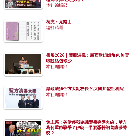
本社編輯部
葛亮：見南山
編輯精選
書展2026｜葉劉淑儀：最喜歡姐姐角色 無官
職說話包袱少
本社編輯部
梁鏡威獲任方大副校長 呂大樂加盟社科院
本社編輯部
兔主席：美伊停戰協議變衝突導火線，雙方
為何重啟戰爭？伊朗一早洞悉特朗普虛張聲
勢？