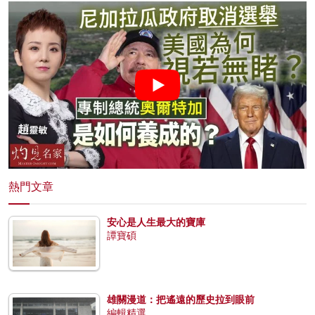
熱門文章
安心是人生最大的寶庫
譚寶碩
雄關漫道：把遙遠的歷史拉到眼前
編輯精選