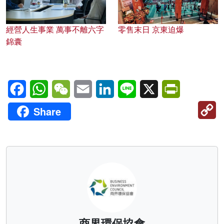
經營人生事業 萬事不離六字
零售末日 京東迫爆
錦囊
Facebook
WhatsApp
WeChat
Email
LinkedIn
Line
X
PrintFriendl
C
Share
Li
商界環保協會