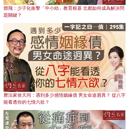
鄧飛：少子化衝擊「中小幼」教育根基 北都如何成為解決問
題關鍵？
曆法家侯天同：遇到多少感情姻緣債 男女命途迥異？ 從八字
能看透你的七情六欲？