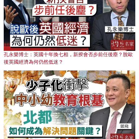
孔永樂博士：英國十年換七相，新揆會否步前任後塵？脫歐
後英國經濟為何仍然低迷？