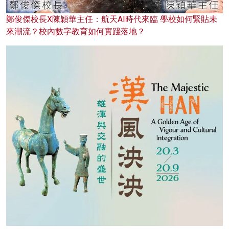
鄭俊傑校長X陳穎華主任：航天AI時代來臨 學校如何緊貼未
來潮流？校內數字教育如何實踐落地？