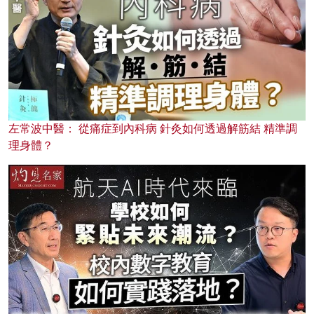
左常波中醫： 從痛症到內科病 針灸如何透過解筋結 精準調
理身體？