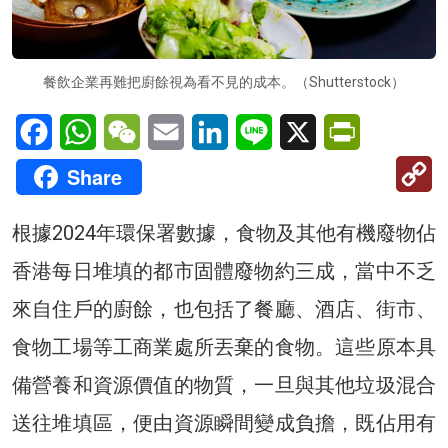
餐飲企業再難把廚餘視為看不見的成本。（Shutterstock）
Facebook
WhatsApp
WeChat
Email
LinkedIn
Line
X
PrintFriendl
C
Share
Li
根據2024年環保署數據，食物及其他有機廢物佔
香港每日堆填的都市固體廢物約三成，當中不乏
來自住戶的廚餘，也包括了餐廳、酒店、街市、
食物工場等工商業處所丟棄的食物。這些原本具
備營養和資源價值的物質，一旦與其他垃圾混合
送往堆填區，便由資源瞬間變成負擔，既佔用有