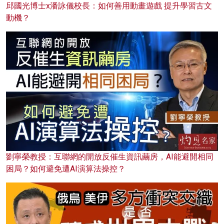
邱國光博士x潘詠儀校長：如何善用動畫遊戲 提升學習古文
動機？
劉寧榮教授：互聯網的開放反催生資訊繭房，AI能避開相同
困局？如何避免遭AI演算法操控？