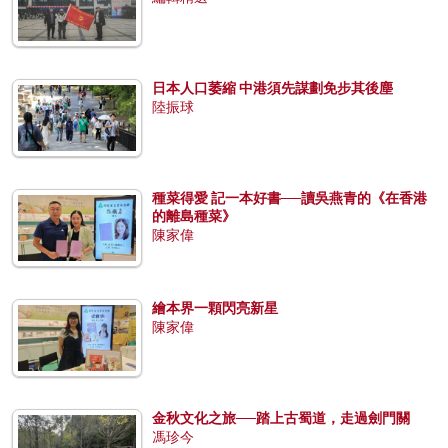
日本人口萎縮 中港須先謀劃免步其後塵
陸振球
種菜得愛 記一本好書──讀吳燕青的《在香港
的離島種菜》
陳家偉
繪本界一顆閃亮新星
陳家偉
金秋文化之旅──踏上古蜀道，走過劍門關
馮珍今