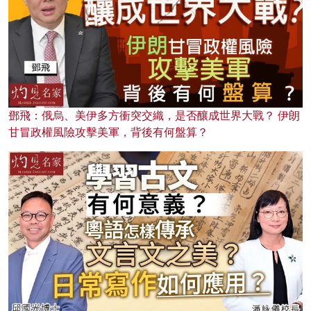
鄧飛：俄烏、美伊多方衝突交織，是否釀成世界大戰？ 伊朗
甘冒政權風險攻擊美軍，背後有何盤算？