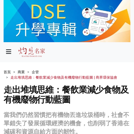
政局
教育
文化
財經
首頁
商業
企管
走出堆填思維：餐飲業減少食物及有機廢物行動藍圖 | 商界環保協會
生活
走出堆填思維：餐飲業減少食物及
健康
有機廢物行動藍圖
商業
當我們仍然習慣把有機物丟進垃圾桶時，社會不
科技
單錯失了發展循環經濟的機會，也削弱了香港在
影片
減碳和資源自給方面的韌性。