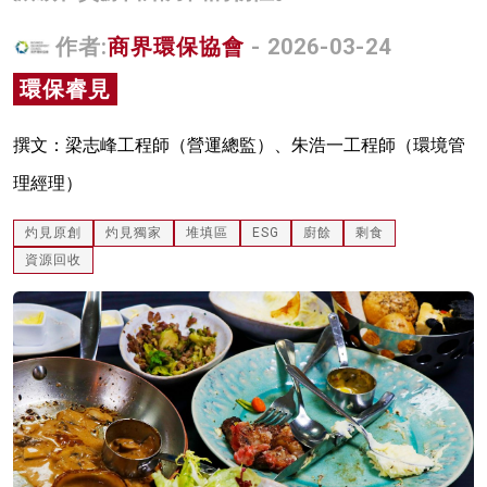
名家榜
作者:
商界環保協會
- 2026-03-24
灼見活動
環保睿見
關於我們
撰文：梁志峰工程師（營運總監）、朱浩一工程師（環境管
理經理）
灼見原創
灼見獨家
堆填區
ESG
廚餘
剩食
資源回收