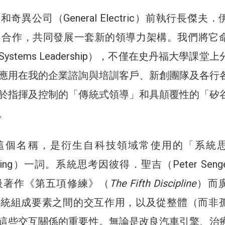
奇異公司（General Electric）前執行長傑夫
melt）合作，共同發展一套新的領導力架構。我們將它
stems Leadership），不僅在史丹福大學課堂
應用在我的企業諮詢與培訓客戶、新創團隊及各行
於指揮及控制的「傳統式領導」和具顛覆性的「矽
。
這個名稱，是衍生自科技領域常使用的「系統
hinking）一詞。系統思考因彼得．聖吉（Peter Sen
量級著作《第五項修練》（
The Fifth Discipline
）而
系統組成要素之間的交互作用，以及從整體（而非
這些交互關係的重要性。無論是改良汽車引擎、治