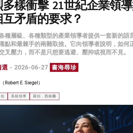
多樣衝擊 21世紀企業領
相互矛盾的要求？
各種層級、各種類型的產業領導者提供一套新的語
痛點和最棘手的兩難取捨。它向領導者說明，如何
交叉壓力，而不是只想要逃避、壓抑或視而不見。
精選
- 2026-06-27
書海尋珍
ert E. Siegel）
自信
系統領導
羅伯．西格爾