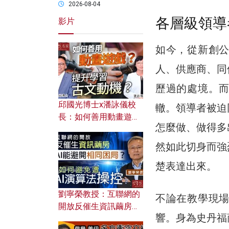
2026-08-04
各層級領導
影片
如今，從新創
人、供應商、同
歷過的處境。
邱國光博士x潘詠儀校
轍。領導者被迫
長：如何善用動畫遊戲
怎麼做、做得多
提升學習古文動機？
然如此切身而強
楚表達出來。
劉寧榮教授：互聯網的
不論在教學現
開放反催生資訊繭房，
響。身為史丹福
AI能避開相同困局？如