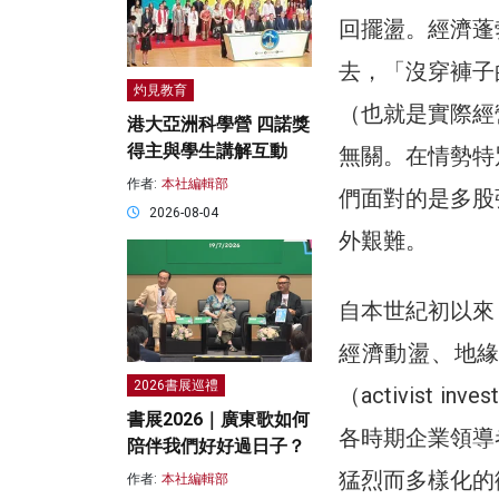
回擺盪。經濟蓬
去，「沒穿褲子
灼見教育
（也就是實際經
港大亞洲科學營 四諾獎
得主與學生講解互動
無關。在情勢特
作者:
本社編輯部
們面對的是多股
2026-08-04
外艱難。
自本世紀初以來
經濟動盪、地
2026書展巡禮
（activist
書展2026｜廣東歌如何
各時期企業領導
陪伴我們好好過日子？
猛烈而多樣化的
作者:
本社編輯部