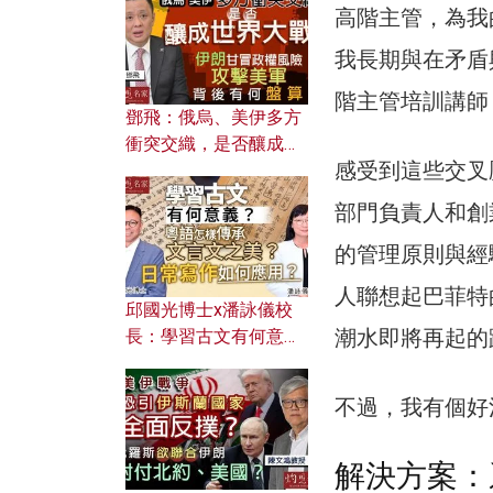
何避免遭AI演算法操
高階主管，為我
控？
我長期與在矛盾
階主管培訓講師
鄧飛：俄烏、美伊多方
衝突交織，是否釀成世
感受到這些交叉
界大戰？ 伊朗甘冒政權
風險攻擊美軍，背後有
部門負責人和創
何盤算？
的管理原則與經
人聯想起巴菲特
邱國光博士x潘詠儀校
潮水即將再起的
長：學習古文有何意
義？ 粵語怎樣傳承文言
文之美？ 日常寫作如何
不過，我有個好
應用？
解決方案：