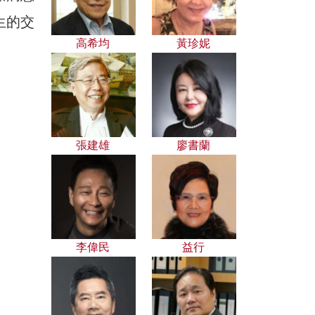
生的交
高希均
黃珍妮
張建雄
廖書蘭
李偉民
益行