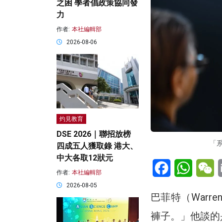
之困 學者倡政策協同發
力
作者:
本社編輯部
2026-08-06
灼見教育
DSE 2026｜聯招放榜
「系
四成五人獲取錄 港大、
中大各取12狀元
Facebook
WhatsA
W
作者:
本社編輯部
2026-08-05
巴菲特（Warr
褲子。」他談的