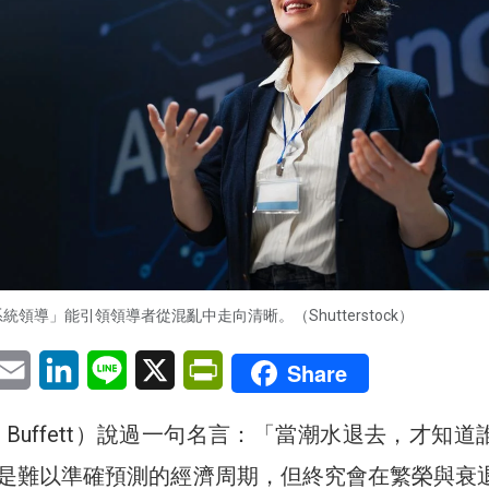
統領導」能引領領導者從混亂中走向清晰。（Shutterstock）
pp
eChat
Email
LinkedIn
Line
X
PrintFriendly
Share
en Buffett）說過一句名言：「當潮水退去，才知道
是難以準確預測的經濟周期，但終究會在繁榮與衰