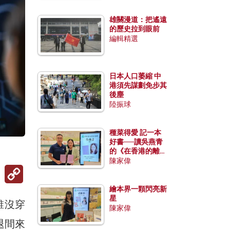
雄關漫道：把遙遠
的歷史拉到眼前
編輯精選
日本人口萎縮 中
港須先謀劃免步其
後塵
陸振球
種菜得愛 記一本
好書──讀吳燕青
的《在香港的離島
種菜》
陳家偉
Copy
Link
繪本界一顆閃亮新
星
誰沒穿
陳家偉
退間來