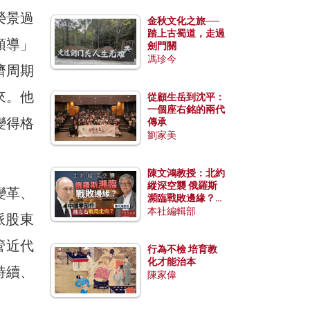
榮景過
金秋文化之旅──
踏上古蜀道，走過
領導」
劍門關
馮珍今
濟周期
來。他
從顧生岳到沈平：
一個座右銘的兩代
變得格
傳承
劉家美
陳文鴻教授：北約
縱深空襲 俄羅斯
變革、
瀕臨戰敗邊緣？中
國零部件能左右戰
本社編輯部
派股東
局走向？
儘管近代
行為不檢 培育教
化才能治本
持續、
陳家偉