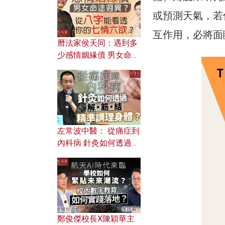
或預測天氣，若
互作用，必將面
曆法家侯天同：遇到多
少感情姻緣債 男女命途
迥異？ 從八字能看透你
的七情六欲？
左常波中醫： 從痛症到
內科病 針灸如何透過解
筋結 精準調理身體？
鄭俊傑校長X陳穎華主