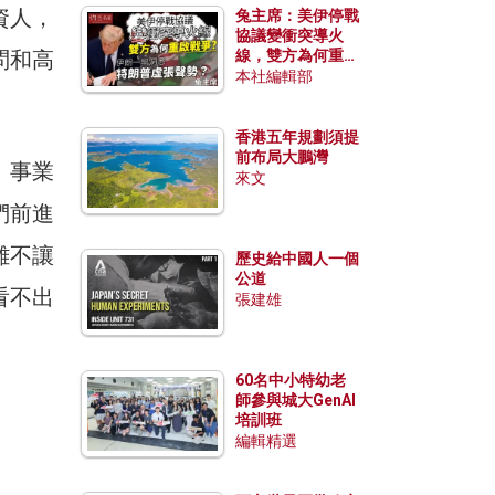
資人，
兔主席：美伊停戰
協議變衝突導火
問和高
線，雙方為何重啟
戰爭？伊朗一早洞
本社編輯部
悉特朗普虛張聲
。
勢？
香港五年規劃須提
前布局大鵬灣
、事業
來文
們前進
難不讓
歷史給中國人一個
公道
看不出
張建雄
60名中小特幼老
師參與城大GenAI
培訓班
編輯精選