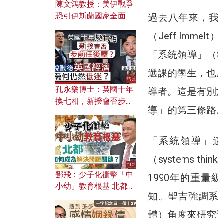
陳文鴻教授：美伊戰爭
恐引伊斯蘭國家全面反
過去八年來，我和
撲？ 俄羅斯欲聯合伊朗
（Jeff Im
對付北約美國？
「系統領導」（Sy
選課的學生，也
孔永樂博士：英國十年
導者。這是有別
換七相，新揆會否步前
導」的第三條路
任後塵？脫歐後英國經
濟為何仍然低迷？
「系統領導」
（systems t
鄧飛：少子化衝擊「中
1990年的重
小幼」教育根基 北都如
知。聖吉強調
何成為解決問題關鍵？
體）角度來研究