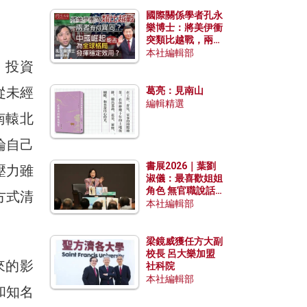
國際關係學者孔永
樂博士：將美伊衝
突類比越戰，兩者
有何異同？中國崛
本社編輯部
、投資
起能否為全球格局
發揮穩定效用？
從未經
葛亮：見南山
編輯精選
南轅北
論自己
書展2026｜葉劉
壓力雖
淑儀：最喜歡姐姐
角色 無官職說話
方式清
包袱少
本社編輯部
梁鏡威獲任方大副
校長 呂大樂加盟
來的影
社科院
本社編輯部
和知名