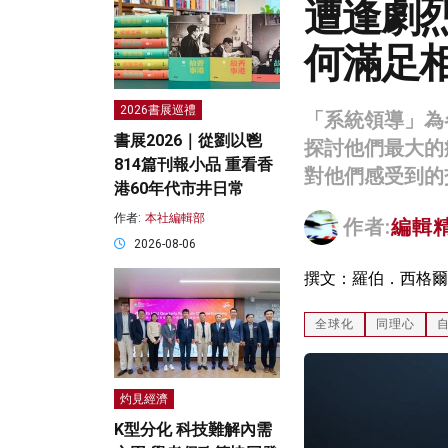
遭逢劇烈
何滿足
2026書展巡禮
「系統領導」為
書展2026｜從劉以鬯
探討他們最大的
814篇刊報小品 重看香
對他們感受到的
港60年代市井日常
作者:
本社編輯部
作者:
編輯
2026-08-06
撰文：羅伯．西格爾（Rob
全球化
同理心
灼見經濟
K型分化 科技難解內需