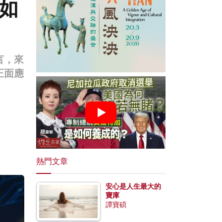
導如
言，來
正面應
熱門文章
安心是人生最大的
寶庫
譚寶碩