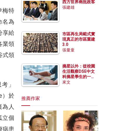
西方世界兩批政客
張建雄
．伊梅特
命名為
上分享給
市區再生局範式實
現真正的市區重建
各業領
3.0
張量童
谷式領
摘星以外：從校園
生活觀察DSE中文
科摘星學生的一點
特質
來文
思考」
ge）於
推薦作家
廣為人
孤立個
療病患