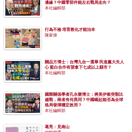
邊緣？中國零部件能左右戰局走向？
本社編輯部
行為不檢 培育教化才能治本
陳家偉
關品方博士：台灣九合一選舉 民進黨大失人
心 藍白合作有望拿下七成以上縣市？
本社編輯部
國際關係學者孔永樂博士：將美伊衝突類比
越戰，兩者有何異同？中國崛起能否為全球
格局發揮穩定效用？
本社編輯部
葛亮：見南山