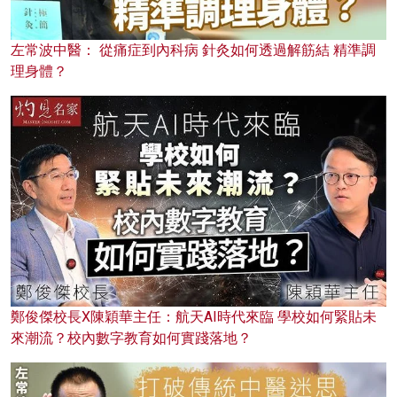
左常波中醫： 從痛症到內科病 針灸如何透過解筋結 精準調
理身體？
鄭俊傑校長X陳穎華主任：航天AI時代來臨 學校如何緊貼未
來潮流？校內數字教育如何實踐落地？