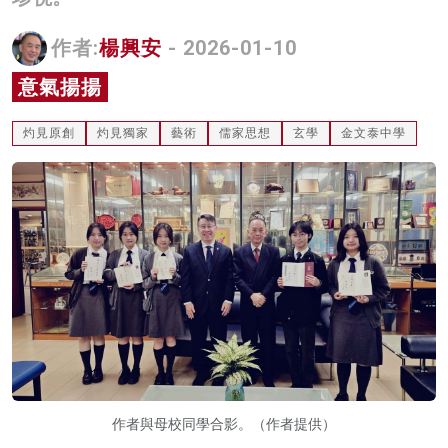
名家榜
作者:
楊興安
- 2026-01-10
灼見活動
意氣揚揚
關於我們
灼見原創
灼見獨家
藝術
儒家思想
玄學
金文泰中學
作者與母校同學合影。（作者提供）