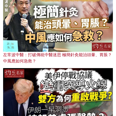
左常波中醫：打破傳統中醫迷思 極簡針灸能治頭暈、胃脹？
中風應如何急救？