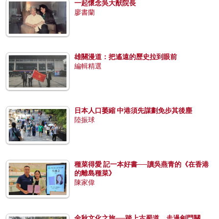
一起懷念吳大猷院長
廖書蘭
雄關漫道：把遙遠的歷史拉到眼前
編輯精選
日本人口萎縮 中港須先謀劃免步其後塵
陸振球
種菜得愛 記一本好書──讀吳燕青的《在香港
的離島種菜》
陳家偉
金秋文化之旅──踏上古蜀道，走過劍門關