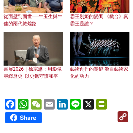
從面壁到面世──牛玉生與牛
霸王別姬的變調 《戲台》真
佳的兩代敦煌路
霸王是誰？
書展2026｜徐宗懋：用影像
藝術創作的關鍵 源自藝術家
尋繹歷史 以史鑑守護和平
化的功力
Facebook
WhatsApp
WeChat
Email
LinkedIn
Line
X
PrintFriendl
C
Share
Li