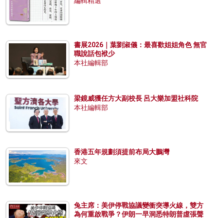
編輯精選
書展2026｜葉劉淑儀：最喜歡姐姐角色 無官
職說話包袱少
本社編輯部
梁鏡威獲任方大副校長 呂大樂加盟社科院
本社編輯部
香港五年規劃須提前布局大鵬灣
來文
兔主席：美伊停戰協議變衝突導火線，雙方
為何重啟戰爭？伊朗一早洞悉特朗普虛張聲