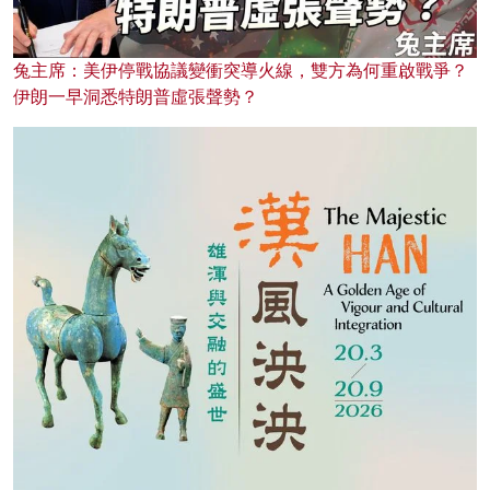
兔主席：美伊停戰協議變衝突導火線，雙方為何重啟戰爭？
伊朗一早洞悉特朗普虛張聲勢？