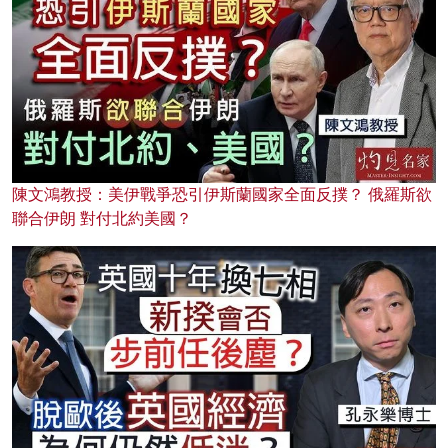
陳文鴻教授：美伊戰爭恐引伊斯蘭國家全面反撲？ 俄羅斯欲
聯合伊朗 對付北約美國？