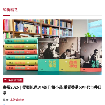
編輯精選
2026書展巡禮
書展2026｜從劉以鬯814篇刊報小品 重看香港60年代市井日
常
作者:
本社編輯部