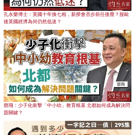
孔永樂博士：英國十年換七相，新揆會否步前任後塵？脫歐
後英國經濟為何仍然低迷？
鄧飛：少子化衝擊「中小幼」教育根基 北都如何成為解決問
題關鍵？