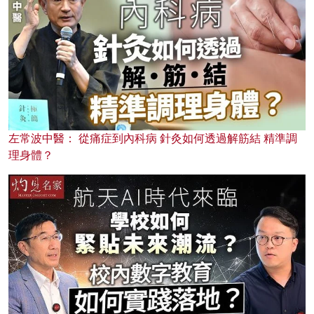
左常波中醫： 從痛症到內科病 針灸如何透過解筋結 精準調
理身體？