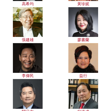
高希均
黃珍妮
張建雄
廖書蘭
李偉民
益行