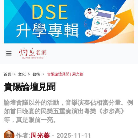
政局
教育
文化
財經
首頁
文化
藝術
貴陽論壇見聞 | 周光蓁
生活
貴陽論壇見聞
健康
論壇會議以外的活動，音樂演奏佔相當分量。例
商業
如首日晚宴的民樂五重奏演出粵樂《步步高》
等，真是眼前一亮。
科技
影片
作者:
周光蓁
- 2025-11-11