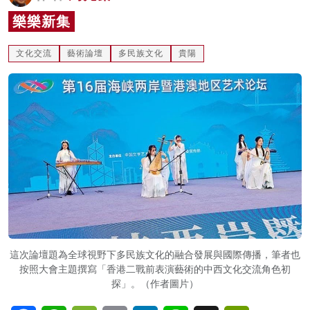
名家榜
樂樂新集
灼見活動
文化交流
藝術論壇
多民族文化
貴陽
關於我們
這次論壇題為全球視野下多民族文化的融合發展與國際傳播，筆者也
按照大會主題撰寫「香港二戰前表演藝術的中西文化交流角色初
探」。（作者圖片）