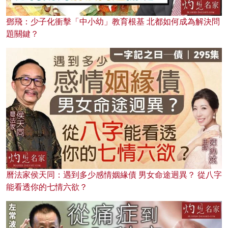
鄧飛：少子化衝擊「中小幼」教育根基 北都如何成為解決問
題關鍵？
曆法家侯天同：遇到多少感情姻緣債 男女命途迥異？ 從八字
能看透你的七情六欲？