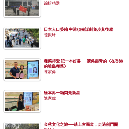
編輯精選
日本人口萎縮 中港須先謀劃免步其後塵
陸振球
種菜得愛 記一本好書──讀吳燕青的《在香港
的離島種菜》
陳家偉
繪本界一顆閃亮新星
陳家偉
金秋文化之旅──踏上古蜀道，走過劍門關