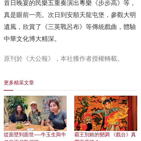
首日晚宴的民樂五重奏演出粵樂《步步高》等，
真是眼前一亮。次日到安順天龍屯堡，參觀大明
遺風，欣賞了《三英戰呂布》等傳統戲曲，體驗
中華文化博大精深。
原刊於《大公報》，本社獲作者授權轉載。
更多精采文章
從面壁到面世──牛玉生與牛
霸王別姬的變調 《戲台》真