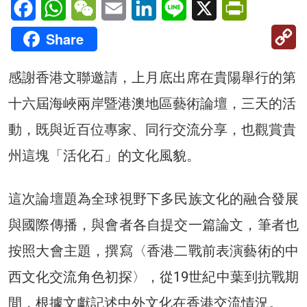
Facebook
WhatsApp
WeChat
Email
LinkedIn
Line
X
PrintFriendl
C
Share
Li
感謝香港文聯邀請，上月底出席在貴陽舉行的第
十六屆海峽兩岸暨港澳地區藝術論壇，三天的活
動，既與近百位專家、同行交流分享，也觀賞貴
州這塊「活化石」的文化風貌。
這次論壇題為全球視野下多民族文化的融合發展
與國際傳播，與會者各自提交一篇論文，筆者也
按照大會主題，撰寫〈香港二戰前表演藝術的中
西文化交流角色初探〉，從19世紀中葉到抗戰期
間，根據文獻記述中外文化在香港交流情況。