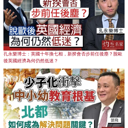
孔永樂博士：英國十年換七相，新揆會否步前任後塵？脫歐
後英國經濟為何仍然低迷？