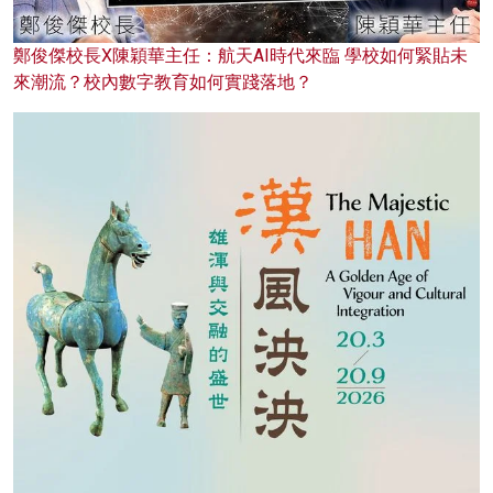
鄭俊傑校長X陳穎華主任：航天AI時代來臨 學校如何緊貼未
來潮流？校內數字教育如何實踐落地？