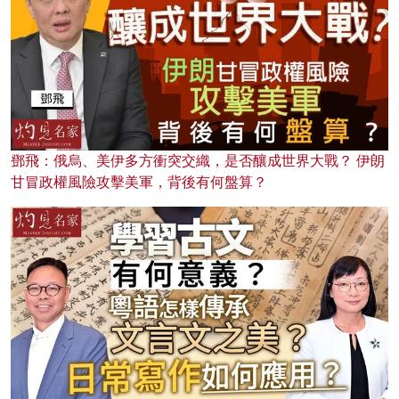
鄧飛：俄烏、美伊多方衝突交織，是否釀成世界大戰？ 伊朗
甘冒政權風險攻擊美軍，背後有何盤算？