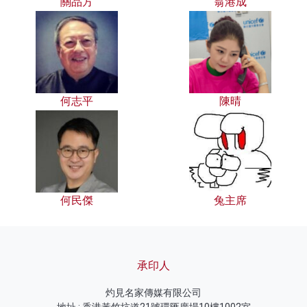
關品方
翁港成
何志平
陳晴
何民傑
兔主席
承印人
灼見名家傳媒有限公司
地址 : 香港黃竹坑道21號環匯廣場10樓1002室