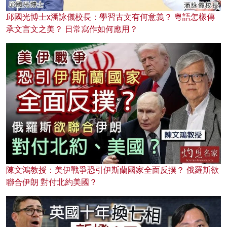
邱國光博士x潘詠儀校長：學習古文有何意義？ 粵語怎樣傳
承文言文之美？ 日常寫作如何應用？
陳文鴻教授：美伊戰爭恐引伊斯蘭國家全面反撲？ 俄羅斯欲
聯合伊朗 對付北約美國？