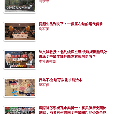
馮珍今
從顧生岳到沈平：一個座右銘的兩代傳承
劉家美
陳文鴻教授：北約縱深空襲 俄羅斯瀕臨戰敗
邊緣？中國零部件能左右戰局走向？
本社編輯部
行為不檢 培育教化才能治本
陳家偉
國際關係學者孔永樂博士：將美伊衝突類比
越戰，兩者有何異同？中國崛起能否為全球