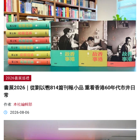
2026書展巡禮
書展2026｜從劉以鬯814篇刊報小品 重看香港60年代市井日
常
作者:
本社編輯部
2026-08-06