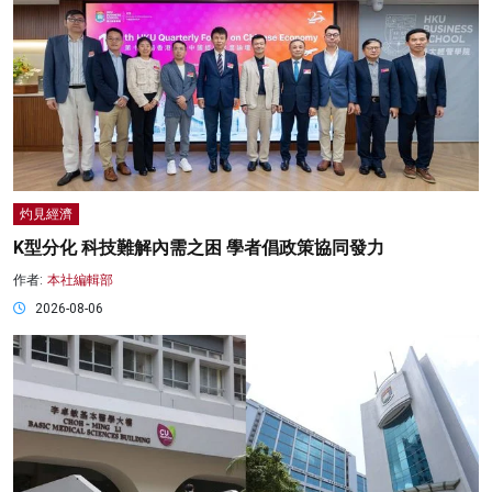
灼見經濟
K型分化 科技難解內需之困 學者倡政策協同發力
作者:
本社編輯部
2026-08-06