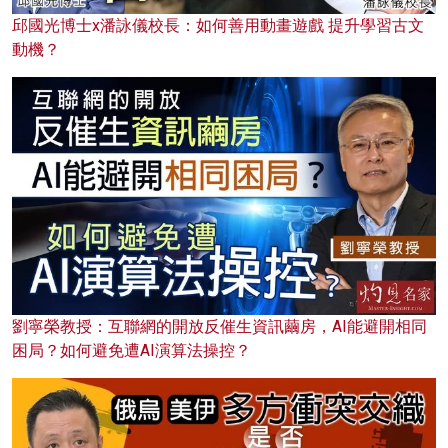
邱國光博士x潘詠儀校長：如何善用動畫遊戲 提升學習古文
動機？
劉寧榮教授：互聯網的開放反催生資訊繭房，AI能避開相同
困局？如何避免遭AI演算法操控？