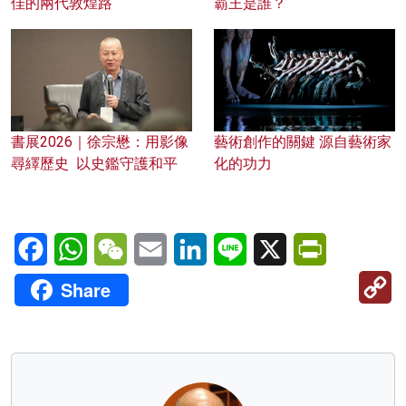
佳的兩代敦煌路
霸王是誰？
書展2026｜徐宗懋：用影像
藝術創作的關鍵 源自藝術家
尋繹歷史 以史鑑守護和平
化的功力
Facebook
WhatsApp
WeChat
Email
LinkedIn
Line
X
PrintFriendl
C
Share
Li