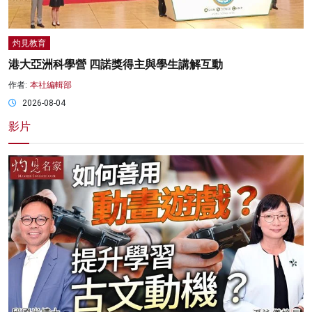
灼見教育
港大亞洲科學營 四諾獎得主與學生講解互動
作者:
本社編輯部
2026-08-04
影片