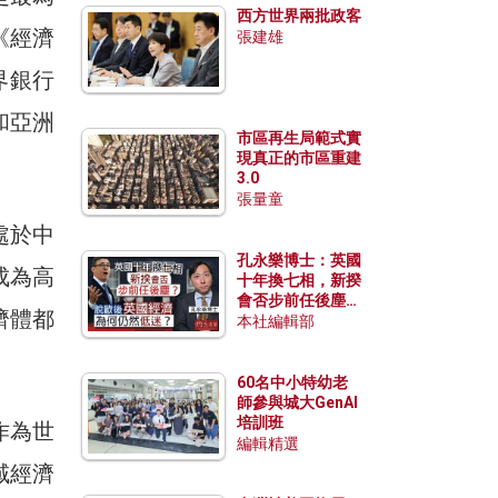
西方世界兩批政客
《經濟
張建雄
界銀行
和亞洲
市區再生局範式實
現真正的市區重建
3.0
張量童
處於中
孔永樂博士：英國
成為高
十年換七相，新揆
會否步前任後塵？
濟體都
脫歐後英國經濟為
本社編輯部
何仍然低迷？
60名中小特幼老
師參與城大GenAI
培訓班
作為世
編輯精選
域經濟