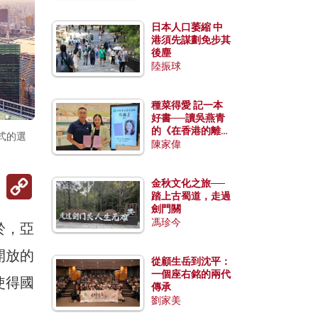
日本人口萎縮 中
港須先謀劃免步其
後塵
陸振球
種菜得愛 記一本
好書──讀吳燕青
的《在香港的離島
式的選
種菜》
陳家偉
Copy
金秋文化之旅──
Link
踏上古蜀道，走過
劍門關
馮珍今
於，亞
開放的
從顧生岳到沈平：
一個座右銘的兩代
使得國
傳承
劉家美