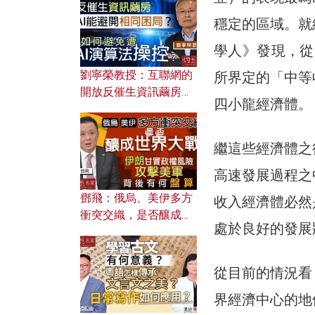
穩定的區域。就
學人》發現，從1
劉寧榮教授：互聯網的
所界定的「中等
開放反催生資訊繭房，
四小龍經濟體。
AI能避開相同困局？如
何避免遭AI演算法操
控？
繼這些經濟體之
高速發展過程之
鄧飛：俄烏、美伊多方
收入經濟體必然
衝突交織，是否釀成世
處於良好的發展
界大戰？ 伊朗甘冒政權
風險攻擊美軍，背後有
何盤算？
從目前的情況看
界經濟中心的地