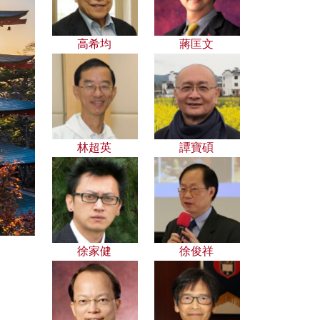
高希均
蔣匡文
林超英
譚寶碩
徐家健
徐俊祥