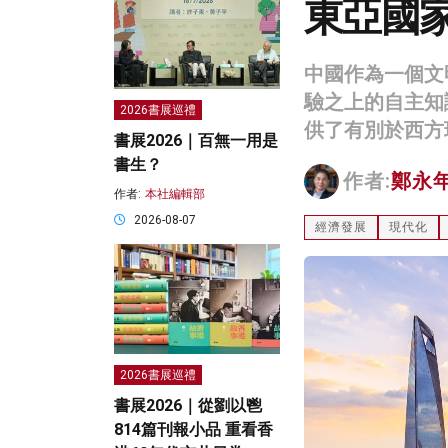
東亞國
中國作為一個文
驗之上的自主知
2026書展巡禮
供了有別於西方
書展2026｜百無一用是
書生？
作者:
鄭永
作者:
本社編輯部
2026-08-07
經濟發展
現代化
2026書展巡禮
書展2026｜從劉以鬯
814篇刊報小品 重看香