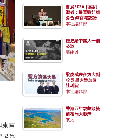
勢？
書展2026｜葉劉
淑儀：最喜歡姐姐
角色 無官職說話
包袱少
本社編輯部
歷史給中國人一個
公道
張建雄
梁鏡威獲任方大副
校長 呂大樂加盟
社科院
本社編輯部
香港五年規劃須提
前布局大鵬灣
來文
和東南
是最為