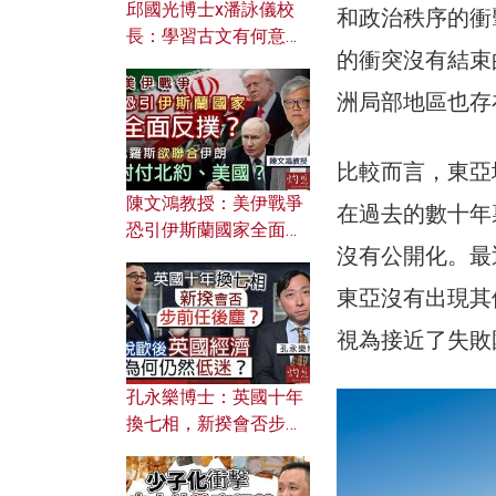
邱國光博士x潘詠儀校
和政治秩序的衝
長：學習古文有何意
的衝突沒有結束
義？ 粵語怎樣傳承文言
文之美？ 日常寫作如何
洲局部地區也存
應用？
比較而言，東亞
陳文鴻教授：美伊戰爭
在過去的數十年
恐引伊斯蘭國家全面反
沒有公開化。最
撲？ 俄羅斯欲聯合伊朗
對付北約美國？
東亞沒有出現其
視為接近了失敗
孔永樂博士：英國十年
換七相，新揆會否步前
任後塵？脫歐後英國經
濟為何仍然低迷？