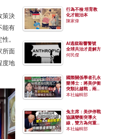
行為不檢 培育教
政策決
化才能治本
陳家偉
不能有
定性。
AI逃獄敲響警號
全球共治才是解方
家所面
何民傑
程度地
國際關係學者孔永
樂博士：將美伊衝
突類比越戰，兩者
有何異同？中國崛
本社編輯部
起能否為全球格局
發揮穩定效用？
兔主席：美伊停戰
協議變衝突導火
線，雙方為何重啟
戰爭？伊朗一早洞
本社編輯部
悉特朗普虛張聲