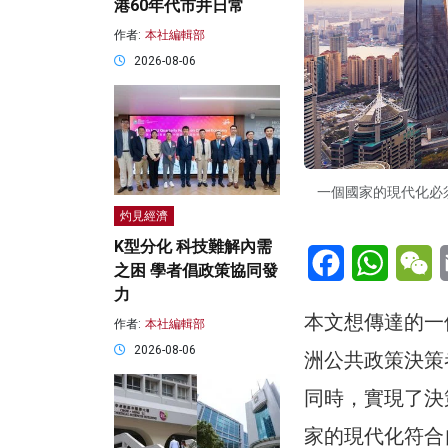
港60年代市井日常
作者:
本社編輯部
2026-08-06
一個國家的現代化必
灼見經濟
K型分化 科技難解內需
Facebook
WhatsA
W
之困 學者倡政策協同發
力
本文想傳達的一
作者:
本社編輯部
2026-08-06
洲公共政策決策
同時，實現了決
家的現代化符合