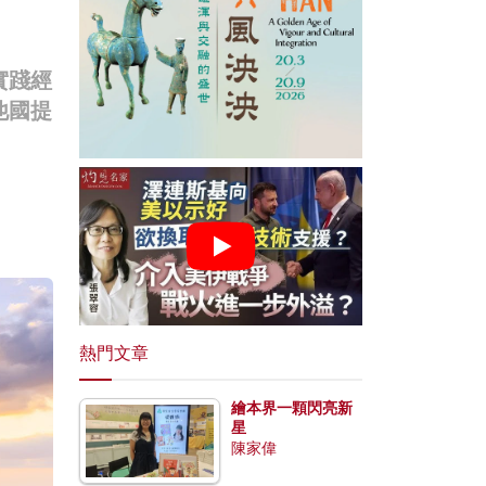
實踐經
他國提
熱門文章
繪本界一顆閃亮新
星
陳家偉