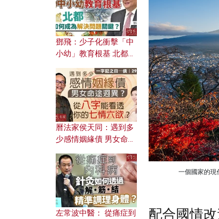
鄧飛：少子化衝擊「中
小幼」教育根基 北都如
何成為解決問題關鍵？
曆法家侯天同：遇到多
少感情姻緣債 男女命途
迥異？ 從八字能看透你
的七情六欲？
一個國家的現
配合國情改
左常波中醫： 從痛症到