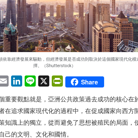
須依靠經濟發展來驅動，但經濟發展是否成功則取決於這個國家現代化模
擇。（Shutterstock）
pp
eChat
Email
LinkedIn
Line
X
PrintFriendly
Share
個重要觀點就是，亞洲公共政策過去成功的核心在
者在追求國家現代化的過程中，在促成國家向西方
策知識上的獨立，從而避免了思想被殖民的局面，
自己的文明、文化和國情。