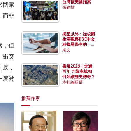
台灣被美國拖累
它國家
張建雄
，而非
摘星以外：從校園
生活觀察DSE中文
素，但
科摘星學生的一點
特質
來文
，衝突
書展2026｜走過
到底，
百年 九龍寨城如
何延續歷史傳奇？
一度被
本社編輯部
推薦作家