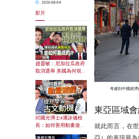
2026-08-04
影片
趙靈敏：尼加拉瓜政府
取消選舉 美國為何視若
無睹？ 專制總統奧爾特
加是如何養成的？
考慮到中國經濟的
東亞區域會
邱國光博士x潘詠儀校
就此而言，在
長：如何善用動畫遊戲
提升學習古文動機？
亞）的表現最為