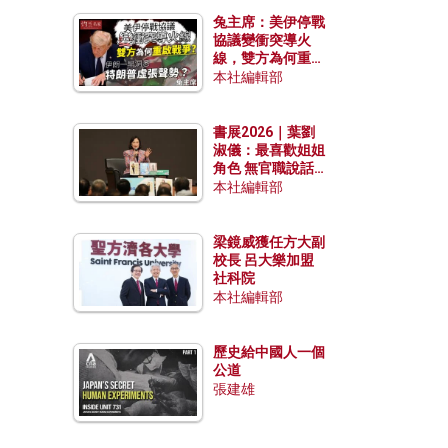
兔主席：美伊停戰
協議變衝突導火
線，雙方為何重啟
戰爭？伊朗一早洞
本社編輯部
悉特朗普虛張聲
勢？
書展2026｜葉劉
淑儀：最喜歡姐姐
角色 無官職說話
包袱少
本社編輯部
梁鏡威獲任方大副
校長 呂大樂加盟
社科院
本社編輯部
歷史給中國人一個
公道
張建雄