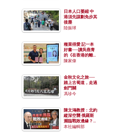
日本人口萎縮 中
港須先謀劃免步其
後塵
陸振球
種菜得愛 記一本
好書──讀吳燕青
的《在香港的離島
種菜》
陳家偉
金秋文化之旅──
踏上古蜀道，走過
劍門關
馮珍今
陳文鴻教授：北約
縱深空襲 俄羅斯
瀕臨戰敗邊緣？中
國零部件能左右戰
本社編輯部
局走向？