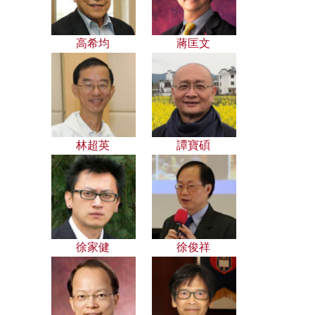
高希均
蔣匡文
林超英
譚寶碩
徐家健
徐俊祥