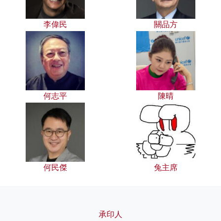
李偉民
關品方
何志平
陳晴
何民傑
兔主席
承印人