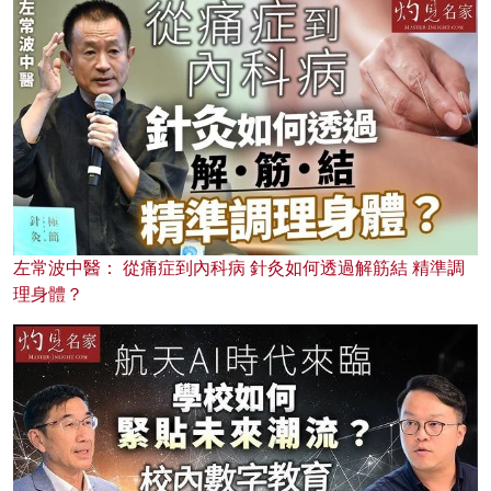
左常波中醫： 從痛症到內科病 針灸如何透過解筋結 精準調
理身體？