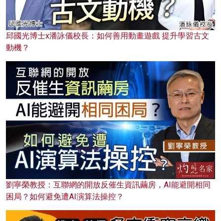
邱國光博士x潘詠儀校長：如何善用動畫遊戲 提升學習古文
動機？
劉寧榮教授：互聯網的開放反催生資訊繭房，AI能避開相同
困局？如何避免遭AI演算法操控？