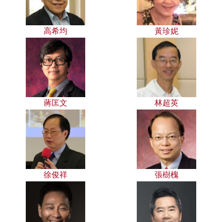
高希均
黃珍妮
蔣匡文
林超英
徐俊祥
張樹槐