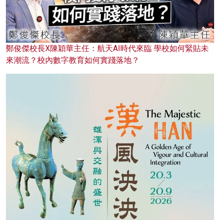
鄭俊傑校長X陳穎華主任：航天AI時代來臨 學校如何緊貼未
來潮流？校內數字教育如何實踐落地？