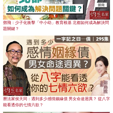
鄧飛：少子化衝擊「中小幼」教育根基 北都如何成為解決問
題關鍵？
曆法家侯天同：遇到多少感情姻緣債 男女命途迥異？ 從八字
能看透你的七情六欲？