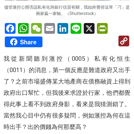
儘管滙控公開否認私有化與銀行信貸有關，我始終覺得這單「刁」是
兩家贏一家輸。（Shutterstock）
Facebook
WhatsApp
WeChat
Email
LinkedIn
Line
X
PrintFriendl
C
Share
Li
我從新聞聽到滙控（0005）私有化恒生
（0011）的消息，第一個反應是難道政府又出手
了？之前市場盛傳某大地產商在債務融資上得到
政府出口幫忙，但我後來求證於行家，他們都覺
得此事上看不到政府身影，看來是我猜測錯了。
當然我心目中仍有很多疑問，例如滙控為何在這
時出手？出的價錢為何那麼高？