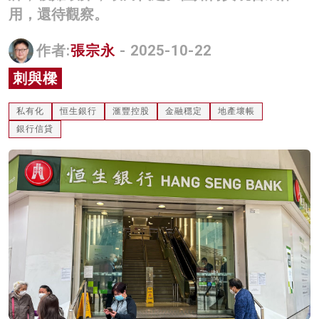
用，還待觀察。
名家榜
灼見活動
作者:
張宗永
- 2025-10-22
刺與樑
關於我們
私有化
恒生銀行
滙豐控股
金融穩定
地產壞帳
銀行信貸