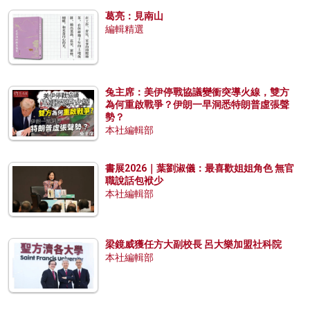
葛亮：見南山
編輯精選
兔主席：美伊停戰協議變衝突導火線，雙方
為何重啟戰爭？伊朗一早洞悉特朗普虛張聲
勢？
本社編輯部
書展2026｜葉劉淑儀：最喜歡姐姐角色 無官
職說話包袱少
本社編輯部
梁鏡威獲任方大副校長 呂大樂加盟社科院
本社編輯部