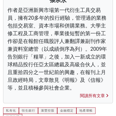
張宗永
作者是亞洲新興市場第一代衍生工具交易
員，擁有20多年的投行經驗，管理過的業務
包括交易室、資本市場和併購業務。大學主
修工程及工商管理，畢業後短暫的第一份工
作卻是在報館任職股評人兼翻譯兼副刊作家
兼資料室總管（以成績倒序為列）。2009年
告別銀行「糧單」之後，加入一新成立的環
球精品投行任亞太區總裁及高級合伙人，並
且重拾四分之一世紀前的興趣，在報刊上月
旦政經時局，文章散見《明報》及《信報》
等，並且積極參與社會企業。
閱讀所有文章
私有化
恒生銀行
滙豐控股
金融穩定
地產壞帳