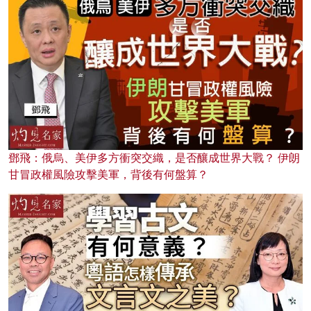
鄧飛：俄烏、美伊多方衝突交織，是否釀成世界大戰？ 伊朗
甘冒政權風險攻擊美軍，背後有何盤算？