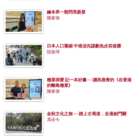
繪本界一顆閃亮新星
陳家偉
日本人口萎縮 中港須先謀劃免步其後塵
陸振球
種菜得愛 記一本好書──讀吳燕青的《在香港
的離島種菜》
陳家偉
金秋文化之旅──踏上古蜀道，走過劍門關
馮珍今