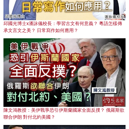
邱國光博士x潘詠儀校長：學習古文有何意義？ 粵語怎樣傳
承文言文之美？ 日常寫作如何應用？
陳文鴻教授：美伊戰爭恐引伊斯蘭國家全面反撲？ 俄羅斯欲
聯合伊朗 對付北約美國？