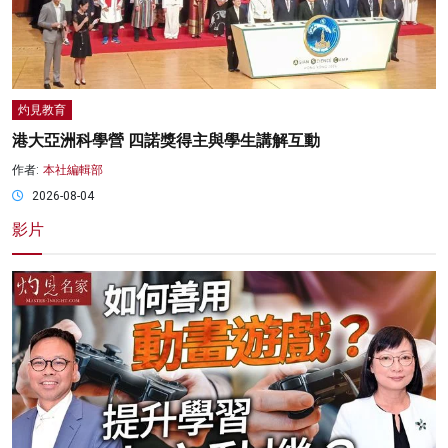
灼見教育
港大亞洲科學營 四諾獎得主與學生講解互動
作者:
本社編輯部
2026-08-04
影片