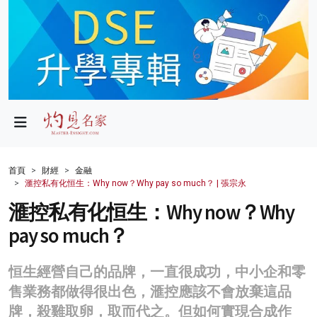
政局
教育
文化
財經
首頁
財經
金融
滙控私有化恒生：Why now？Why pay so much？ | 張宗永
生活
滙控私有化恒生：Why now？Why
健康
pay so much？
商業
恒生經營自己的品牌，一直很成功，中小企和零
科技
售業務都做得很出色，滙控應該不會放棄這品
影片
牌，殺雞取卵，取而代之。但如何實現合成作