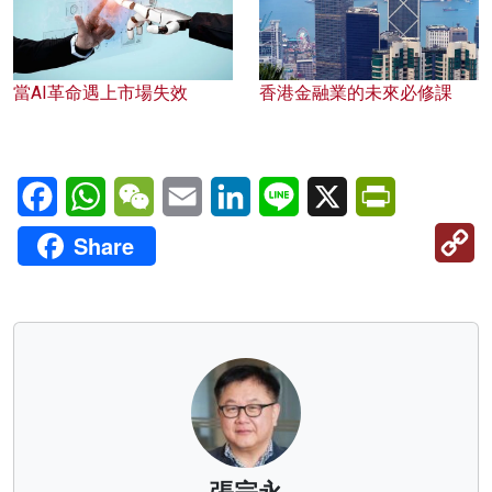
當AI革命遇上市場失效
香港金融業的未來必修課
Facebook
WhatsApp
WeChat
Email
LinkedIn
Line
X
PrintFriendl
C
Share
Li