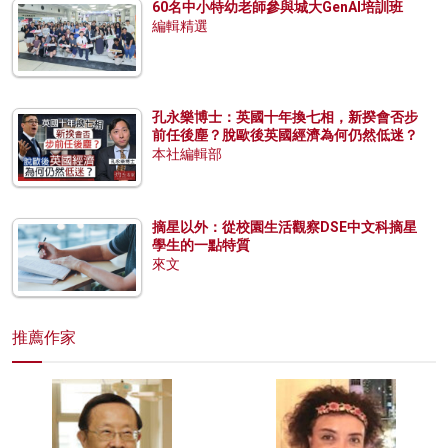
60名中小特幼老師參與城大GenAI培訓班
編輯精選
孔永樂博士：英國十年換七相，新揆會否步
前任後塵？脫歐後英國經濟為何仍然低迷？
本社編輯部
摘星以外：從校園生活觀察DSE中文科摘星
學生的一點特質
來文
推薦作家