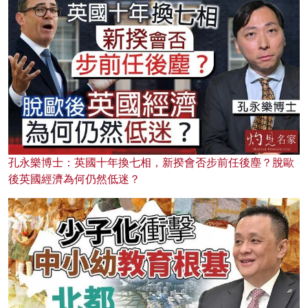
孔永樂博士：英國十年換七相，新揆會否步前任後塵？脫歐
後英國經濟為何仍然低迷？