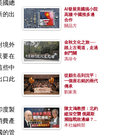
美國總
AI發展美國搞小院
新的出
高牆 中國推多邊
合作
關品方
金秋文化之旅──
對境外
踏上古蜀道，走過
劍門關
只要在
馮珍今
這些中
從顧生岳到沈平：
出口此
一個座右銘的兩代
傳承
劉家美
印度製
陳文鴻教授：北約
縱深空襲 俄羅斯
瀕臨戰敗邊緣？中
消費產
國零部件能左右戰
本社編輯部
局走向？
國的管