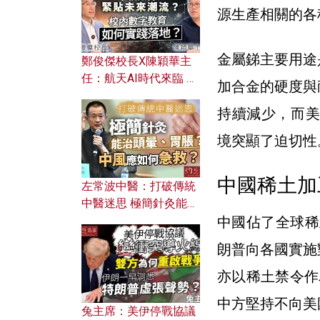
源生產相關的各
金屬銻
主要用途
鄭俊傑校長X陳穎華主
任：航天AI時代來臨 學
加合金的硬度與
校如何緊貼未來潮流？
持續減少，而美
校內數字教育如何實踐
落地？
境突顯了迫切性
中國稀土加
左常波中醫：打破傳統
中醫迷思 極簡針灸能治
中國佔了全球稀
頭暈、胃脹？中風應如
何急救？
朗普向各國實施
亦以稀土禁令作
中方堅持不向美
兔主席：美伊停戰協議