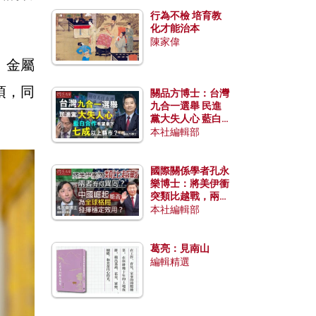
行為不檢 培育教
化才能治本
陳家偉
、金屬
項，同
關品方博士：台灣
九合一選舉 民進
黨大失人心 藍白
合作有望拿下七成
本社編輯部
以上縣市？
國際關係學者孔永
樂博士：將美伊衝
突類比越戰，兩者
有何異同？中國崛
本社編輯部
起能否為全球格局
發揮穩定效用？
葛亮：見南山
編輯精選