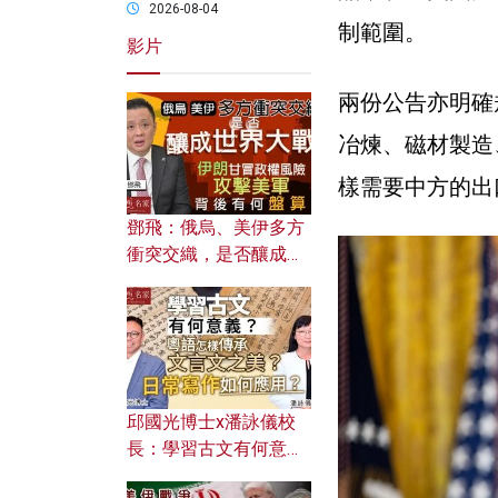
2026-08-04
制範圍。
影片
兩份公告亦明確
冶煉、磁材製造
樣需要中方的出
鄧飛：俄烏、美伊多方
衝突交織，是否釀成世
界大戰？ 伊朗甘冒政權
風險攻擊美軍，背後有
何盤算？
邱國光博士x潘詠儀校
長：學習古文有何意
義？ 粵語怎樣傳承文言