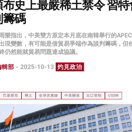
頒布史上最嚴稀土禁令 習特
判籌碼
雨樂指出，中美雙方原定本月底在南韓舉行的APE
出現變數，有可能是借貿易爭端作為談判籌碼，但
終仍然能就貿易問題達成協議。
編輯部
- 2025-10-13
灼見政治
巴基斯坦
稀土
全球供應鏈
中美關係
出口管制
USSM