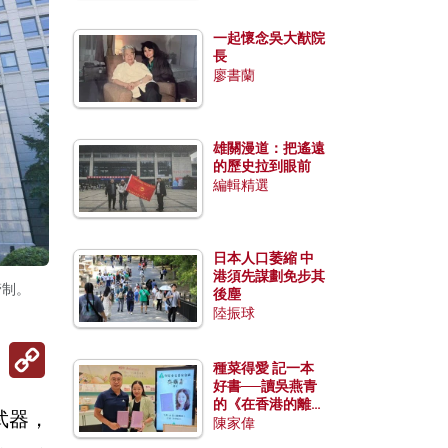
一起懷念吳大猷院
長
廖書蘭
雄關漫道：把遙遠
的歷史拉到眼前
編輯精選
日本人口萎縮 中
港須先謀劃免步其
管制。
後塵
陸振球
Copy
Link
種菜得愛 記一本
好書──讀吳燕青
的《在香港的離島
武器，
種菜》
陳家偉