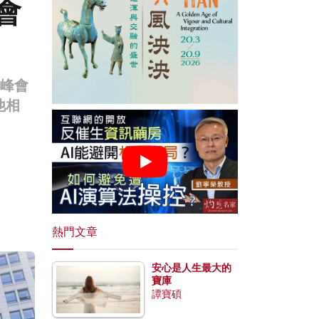
會
C峰會
他相
熱門文章
安心是人生最大的
寶庫
譚寶碩