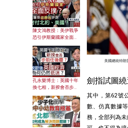
文之美？ 日常寫作如何
應用？
陳文鴻教授：美伊戰爭
恐引伊斯蘭國家全面反
撲？ 俄羅斯欲聯合伊朗
對付北約美國？
美國總統特朗
劍指試圖繞
孔永樂博士：英國十年
換七相，新揆會否步前
任後塵？脫歐後英國經
其中，第62
濟為何仍然低迷？
數、仿真數據
務，全部列為未
可，也不得為境