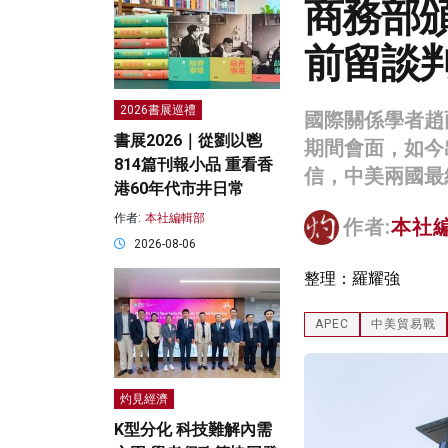
商務部
前留談
2026書展巡禮
國際關係學者趙
書展2026｜從劉以鬯
期間會面，如今
814篇刊報小品 重看香
信，中美兩國最
港60年代市井日常
作者:
本社編輯部
作者:
本社
2026-08-06
整理：羅耀強
APEC
中美貿易戰
灼見經濟
K型分化 科技難解內需