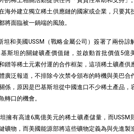
在海外建立獨立稀土供應鏈的國家或企業，只要其
都將面臨被一鍋端的風險。
基斯坦和美國USSM（戰略金屬公司）簽署了兩份諒
巴基斯坦的關鍵礦產價值鏈，並啟動首批價值5億
和鐠等稀土元素付運的合作框架，這項稀土礦產供
體廣泛報道，不排除今次禁令頒布的時機與美巴合
關係，原因是巴基斯坦從中國進口不少稀土產品，
魚轉口的機會。
坦擁有高達6萬億美元的稀土礦產儲量，而USSM
鍵礦物，而美國能源部將這些礦物定義為與先進製