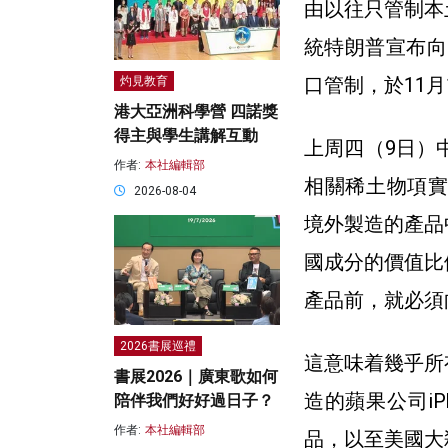
由以往只管制本
統特朗普宣布向
口管制，於11
灼見教育
港大亞洲科學營 四諾獎
得主與學生講解互動
上周四（9日）
作者:
本社編輯部
相關稀土物項實
2026-08-04
境外製造的產品
國成分的價值比
產品前，就必須
2026書展巡禮
這意味着幾乎所
書展2026｜廣東歌如何
造的蘋果公司i
陪伴我們好好過日子？
作者:
本社編輯部
品，以至美國大