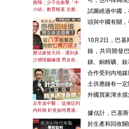
鄧飛：少子化衝擊「中
小幼」教育根基 北都如
試圖繞過中國，
何成為解決問題關鍵？
頭與中國有關，
10月2日，巴
錄，共同開發
曆法家侯天同：遇到多
少感情姻緣債 男女命途
銻、銅精礦、釹
迥異？ 從八字能看透你
合作受到內地媒
的七情六欲？
土供應鏈有一定
外國買家渾水摸
左常波中醫： 從痛症到
內科病 針灸如何透過解
據估計，巴基斯
筋結 精準調理身體？
於生產和回收關