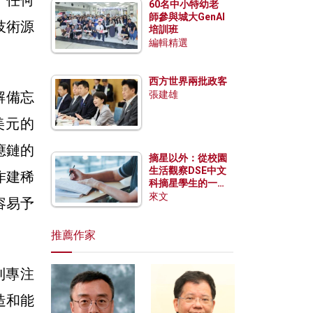
60名中小特幼老
師參與城大GenAI
技術源
培訓班
編輯精選
西方世界兩批政客
解備忘
張建雄
美元的
應鏈的
摘星以外：從校園
生活觀察DSE中文
作建稀
科摘星學生的一點
特質
來文
容易予
推薦作家
則專注
造和能