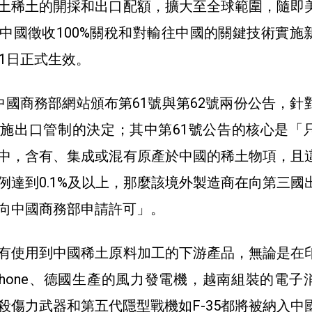
土稀土的開採和出口配額，擴大至全球範圍，隨即
中國徵收100%關稅和對輸往中國的關鍵技術實施
月1日正式生效。
中國商務部網站頒布第61號與第62號兩份公告，針
施出口管制的決定；其中第61號公告的核心是「
中，含有、集成或混有原產於中國的稀土物項，且
例達到0.1%及以上，那麼該境外製造商在向第三國
向中國商務部申請許可」。
有使用到中國稀土原料加工的下游產品，無論是在
Phone、德國生產的風力發電機，越南組裝的電子
殺傷力武器和第五代隱型戰機如F-35都將被納入中