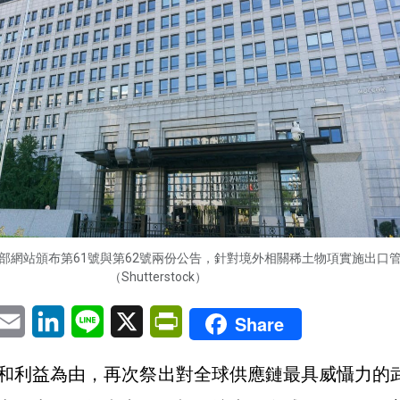
務部網站頒布第61號與第62號兩份公告，針對境外相關稀土物項實施出口
（Shutterstock）
pp
eChat
Email
LinkedIn
Line
X
PrintFriendly
Share
和利益為由，再次祭出對全球供應鏈最具威懾力的