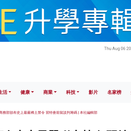
健康
商業
科技
影片
名家榜
Thu Aug 06 20
生活
健康
商業
科技
影片
名家榜
商務部頒布史上最嚴稀土禁令 習特會前留談判籌碼 | 本社編輯部