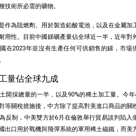
種技術所必需的礦物。
是
作為阻燃劑、用於製造鉛酸電池，以及在金屬加
耐用性
。目前
中國銻礦產量佔全球近一半，近年對
國在2023年並沒有生產任何可供銷售的銻，市場
。
工量佔全球九成
土開採總量的一半，以及90%的稀土加工量。今年
對等關稅措施後，中方除了提高對美進口商品的關
為反制，中美雙方於6月在倫敦舉行貿易談判陷入
國出口用於戰機與飛彈系統的軍用稀土磁鐵，而美