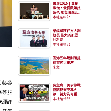
書展2026｜葉劉
淑儀：最喜歡姐姐
角色 無官職說話
包袱少
本社編輯部
梁鏡威獲任方大副
校長 呂大樂加盟
社科院
本社編輯部
香港五年規劃須提
前布局大鵬灣
來文
工藝參
兔主席：美伊停戰
協議變衝突導火
修等服
線，雙方為何重啟
戰爭？伊朗一早洞
本社編輯部
未經許
悉特朗普虛張聲
勢？
。任何