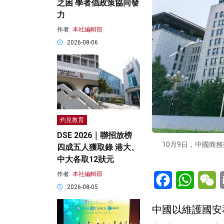
之困 學者倡政策協同發
力
作者:
本社編輯部
2026-08-06
灼見教育
DSE 2026｜聯招放榜
10月9日，中國商
四成五人獲取錄 港大、
中大各取12狀元
Facebook
WhatsA
W
作者:
本社編輯部
2026-08-05
中國以維護國安