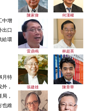
陳家偉
何漢權
工中增
外出口
供給環
雷鼎鳴
林超英
4月特
稅外，
張建雄
陳章華
僵局，
方也維