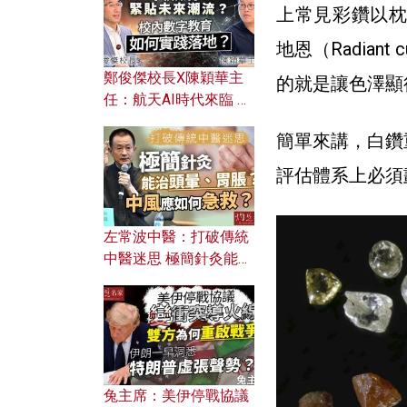
上常見彩鑽以枕形
地恩（Radia
鄭俊傑校長X陳穎華主
的就是讓色澤顯
任：航天AI時代來臨 學
校如何緊貼未來潮流？
簡單來講，白鑽
校內數字教育如何實踐
落地？
評估體系上必須
左常波中醫：打破傳統
中醫迷思 極簡針灸能治
頭暈、胃脹？中風應如
何急救？
兔主席：美伊停戰協議