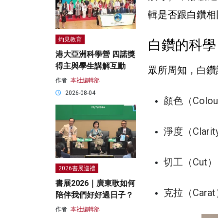
輯是否跟白鑽相
灼見教育
白鑽的科學
港大亞洲科學營 四諾獎
得主與學生講解互動
眾所周知，白鑽
作者:
本社編輯部
2026-08-04
顏色（Col
淨度（Cla
切工（Cut
2026書展巡禮
書展2026｜廣東歌如何
克拉（Car
陪伴我們好好過日子？
作者:
本社編輯部