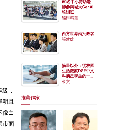
60名中小特幼老
師參與城大GenAI
培訓班
編輯精選
西方世界兩批政客
張建雄
摘星以外：從校園
生活觀察DSE中文
科摘星學生的一點
特質
來文
色等級，
推薦作家
鮮明且
不像白
麼市面