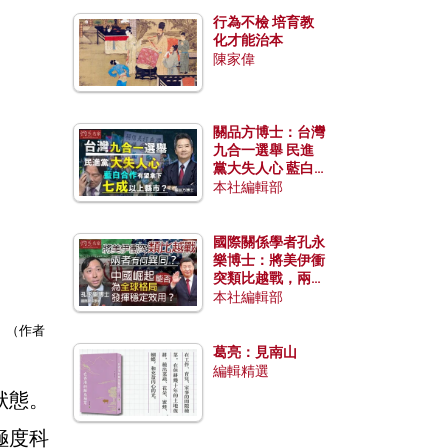
行為不檢 培育教
化才能治本
陳家偉
關品方博士：台灣
九合一選舉 民進
黨大失人心 藍白
合作有望拿下七成
本社編輯部
以上縣市？
國際關係學者孔永
樂博士：將美伊衝
突類比越戰，兩者
有何異同？中國崛
本社編輯部
起能否為全球格局
。（作者
發揮穩定效用？
葛亮：見南山
編輯精選
狀態。
極度科