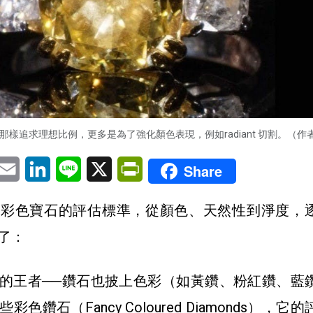
樣追求理想比例，更多是為了強化顏色表現，例如radiant 切割。（作
pp
eChat
Email
LinkedIn
Line
X
PrintFriendly
Share
了彩色寶石的評估標準，從顏色、天然性到淨度，
了：
的王者──鑽石也披上色彩（如黃鑽、粉紅鑽、藍
色鑽石（Fancy Coloured Diamonds），它