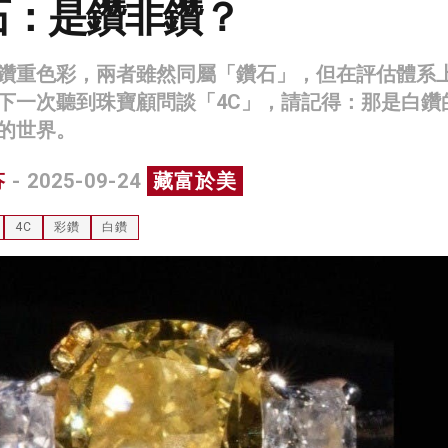
石：是鑽非鑽？
鑽重色彩，兩者雖然同屬「鑽石」，但在評估體系
下一次聽到珠寶顧問談「4C」，請記得：那是白鑽
的世界。
芬
- 2025-09-24
藏富於美
4C
彩鑽
白鑽