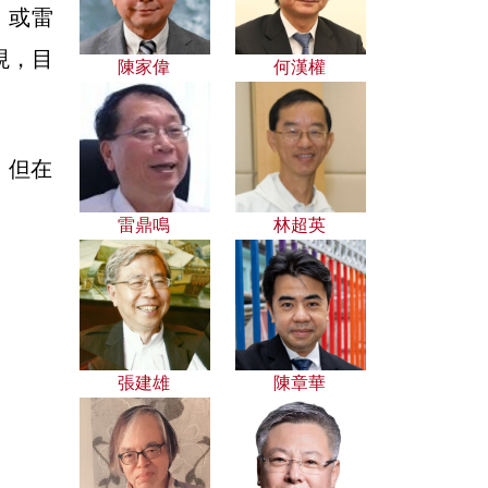
）或雷
現，目
陳家偉
何漢權
，但在
雷鼎鳴
林超英
張建雄
陳章華