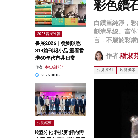
彩色鑽
白鑽重純淨，彩
劃清界線。當你
2026書展巡禮
言，不屬於彩鑽
書展2026｜從劉以鬯
814篇刊報小品 重看香
作者:
謝淑
港60年代市井日常
作者:
本社編輯部
灼見原創
灼見獨家
2026-08-06
灼見經濟
K型分化 科技難解內需