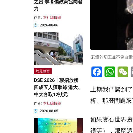
之困 學者倡政策協同發
力
作者:
本社編輯部
2026-08-06
彩鑽的切工並不像白鑽那
Facebook
WhatsA
W
灼見教育
DSE 2026｜聯招放榜
四成五人獲取錄 港大、
上期我們談到
中大各取12狀元
析。那麼問題來
作者:
本社編輯部
2026-08-05
如果寶石世界裏
鑽等），那麼這些彩