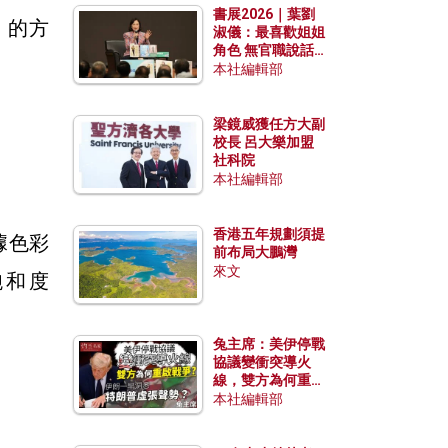
書展2026｜葉劉
」的方
淑儀：最喜歡姐姐
角色 無官職說話
包袱少
本社編輯部
梁鏡威獲任方大副
校長 呂大樂加盟
社科院
本社編輯部
香港五年規劃須提
據色彩
前布局大鵬灣
來文
飽和度
兔主席：美伊停戰
協議變衝突導火
線，雙方為何重啟
戰爭？伊朗一早洞
本社編輯部
悉特朗普虛張聲
勢？