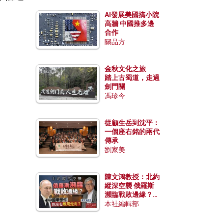
AI發展美國搞小院
高牆 中國推多邊
合作
關品方
金秋文化之旅──
踏上古蜀道，走過
劍門關
馮珍今
從顧生岳到沈平：
一個座右銘的兩代
傳承
劉家美
陳文鴻教授：北約
縱深空襲 俄羅斯
瀕臨戰敗邊緣？中
國零部件能左右戰
本社編輯部
局走向？