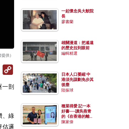
一起懷念吳大猷院
長
廖書蘭
雄關漫道：把遙遠
的歷史拉到眼前
編輯精選
者提供）
Copy
Link
日本人口萎縮 中
港須先謀劃免步其
後塵
逐一剖
陸振球
種菜得愛 記一本
好書──讀吳燕青
鑽、綠
的《在香港的離島
種菜》
陳家偉
的評估邏