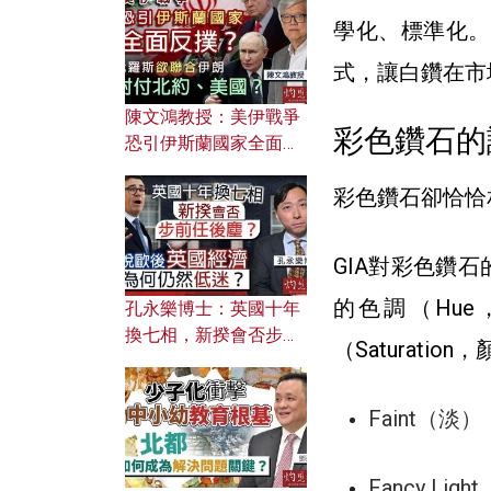
文之美？ 日常寫作如何
學化、標準化。
應用？
式，讓白鑽在市
陳文鴻教授：美伊戰爭
彩色鑽石的
恐引伊斯蘭國家全面反
撲？ 俄羅斯欲聯合伊朗
彩色鑽石卻恰恰
對付北約美國？
GIA對彩色鑽
的色調（Hu
孔永樂博士：英國十年
換七相，新揆會否步前
（Saturat
任後塵？脫歐後英國經
濟為何仍然低迷？
Faint（淡）
Fancy Lig