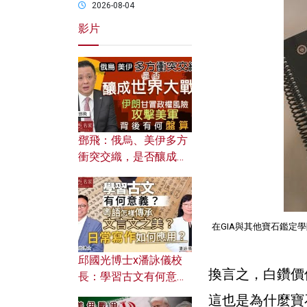
2026-08-04
影片
鄧飛：俄烏、美伊多方
衝突交織，是否釀成世
界大戰？ 伊朗甘冒政權
風險攻擊美軍，背後有
何盤算？
在GIA與其他寶石鑑定
邱國光博士x潘詠儀校
換言之，白鑽價
長：學習古文有何意
義？ 粵語怎樣傳承文言
這也是為什麼寶