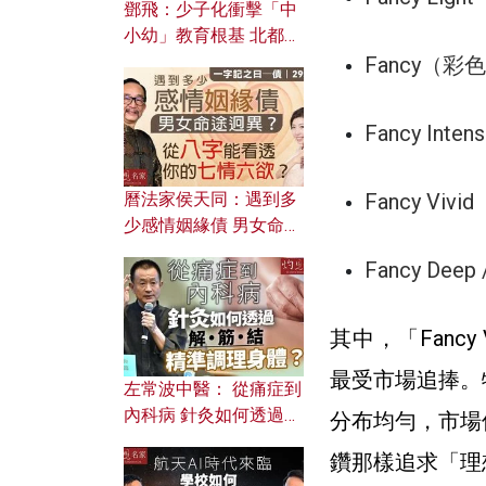
鄧飛：少子化衝擊「中
小幼」教育根基 北都如
何成為解決問題關鍵？
Fancy（彩
Fancy Int
Fancy Viv
曆法家侯天同：遇到多
少感情姻緣債 男女命途
迥異？ 從八字能看透你
Fancy Dee
的七情六欲？
其中，「Fancy
最受市場追捧。
左常波中醫： 從痛症到
內科病 針灸如何透過解
分布均勻，市場
筋結 精準調理身體？
鑽那樣追求「理